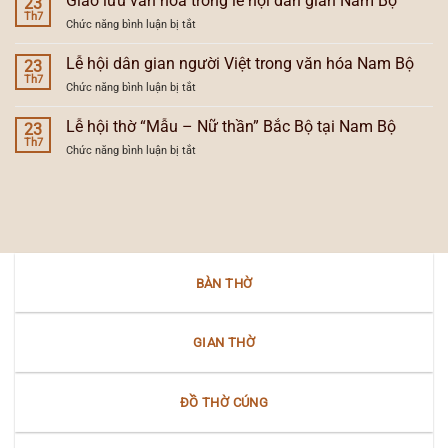
Giao lưu văn hóa trong lễ hội dân gian Nam Bộ
23
vùng
tự
Th7
hội
văn
ở
Chức năng bình luận bị tắt
đăng
người
hóa
Giao
và
Việt
lưu
Lễ hội dân gian người Việt trong văn hóa Nam Bộ
sự
23
ở
văn
Th7
tiến
Nam
ở
Chức năng bình luận bị tắt
hóa
hóa
Bộ
Lễ
trong
của
hội
Lễ hội thờ “Mẫu – Nữ thần” Bắc Bộ tại Nam Bộ
lễ
23
đèn
dân
Th7
hội
thờ
ở
Chức năng bình luận bị tắt
gian
dân
gia
Lễ
người
gian
tiên
hội
Việt
Nam
thờ
trong
Bộ
“Mẫu
văn
–
hóa
Nữ
Nam
thần”
Bộ
BÀN THỜ
Bắc
Bộ
tại
Nam
GIAN THỜ
Bộ
ĐỒ THỜ CÚNG