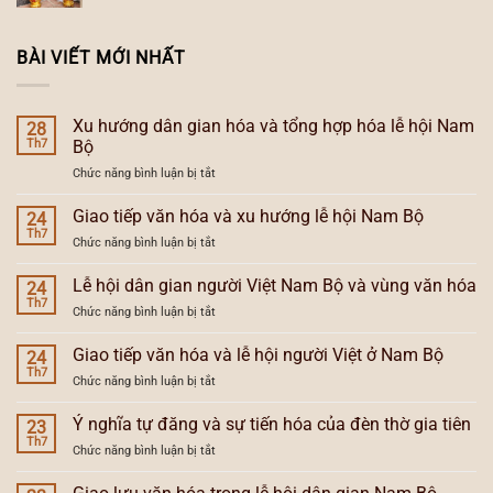
BÀI VIẾT MỚI NHẤT
Xu hướng dân gian hóa và tổng hợp hóa lễ hội Nam
28
Th7
Bộ
ở
Chức năng bình luận bị tắt
Xu
hướng
Giao tiếp văn hóa và xu hướng lễ hội Nam Bộ
24
dân
Th7
ở
Chức năng bình luận bị tắt
gian
Giao
hóa
tiếp
Lễ hội dân gian người Việt Nam Bộ và vùng văn hóa
và
24
văn
Th7
tổng
ở
Chức năng bình luận bị tắt
hóa
hợp
Lễ
và
hóa
hội
Giao tiếp văn hóa và lễ hội người Việt ở Nam Bộ
xu
24
lễ
dân
Th7
hướng
hội
ở
Chức năng bình luận bị tắt
gian
lễ
Nam
Giao
người
hội
Bộ
tiếp
Ý nghĩa tự đăng và sự tiến hóa của đèn thờ gia tiên
Việt
23
Nam
văn
Th7
Nam
Bộ
ở
Chức năng bình luận bị tắt
hóa
Bộ
Ý
và
và
nghĩa
lễ