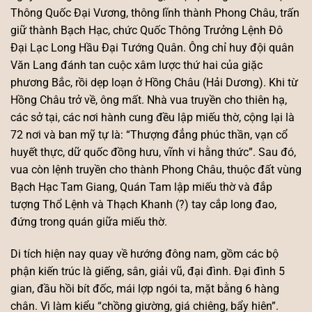
Thông Quốc Đại Vương, thông lĩnh thành Phong Châu, trấn
giữ thành Bạch Hạc, chức Quốc Thông Trưởng Lệnh Đô
Đại Lạc Long Hầu Đại Tướng Quân. Ông chỉ huy đội quân
Văn Lang đánh tan cuộc xâm lược thứ hai của giặc
phương Bắc, rồi dẹp loạn ở Hồng Châu (Hải Dương). Khi từ
Hồng Châu trở về, ông mất. Nhà vua truyền cho thiên hạ,
các sở tại, các nơi hành cung đều lập miếu thờ, cộng lại là
72 nơi và ban mỹ tự là: “Thượng đẳng phúc thần, vạn cổ
huyết thực, dữ quốc đồng hưu, vĩnh vi hằng thức”. Sau đó,
vua còn lệnh truyền cho thành Phong Châu, thuộc đất vùng
Bạch Hạc Tam Giang, Quán Tam lập miếu thờ và đắp
tượng Thổ Lệnh và Thạch Khanh (?) tay cắp long đao,
đứng trong quán giữa miếu thờ.
Di tích hiện nay quay về hướng đông nam, gồm các bộ
phận kiến trúc là giếng, sân, giải vũ, đại đình. Đại đình 5
gian, đầu hồi bít đốc, mái lợp ngói ta, mặt bằng 6 hàng
chân. Vì làm kiểu “chồng giường, giá chiêng, bẩy hiên”.