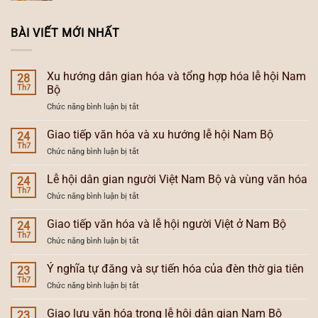
BÀI VIẾT MỚI NHẤT
Xu hướng dân gian hóa và tổng hợp hóa lễ hội Nam
28
Th7
Bộ
ở
Chức năng bình luận bị tắt
Xu
hướng
Giao tiếp văn hóa và xu hướng lễ hội Nam Bộ
24
dân
Th7
ở
Chức năng bình luận bị tắt
gian
Giao
hóa
tiếp
Lễ hội dân gian người Việt Nam Bộ và vùng văn hóa
và
24
văn
Th7
tổng
ở
Chức năng bình luận bị tắt
hóa
hợp
Lễ
và
hóa
hội
Giao tiếp văn hóa và lễ hội người Việt ở Nam Bộ
xu
24
lễ
dân
Th7
hướng
hội
ở
Chức năng bình luận bị tắt
gian
lễ
Nam
Giao
người
hội
Bộ
tiếp
Ý nghĩa tự đăng và sự tiến hóa của đèn thờ gia tiên
Việt
23
Nam
văn
Th7
Nam
Bộ
ở
Chức năng bình luận bị tắt
hóa
Bộ
Ý
và
và
nghĩa
Giao lưu văn hóa trong lễ hội dân gian Nam Bộ
lễ
23
vùng