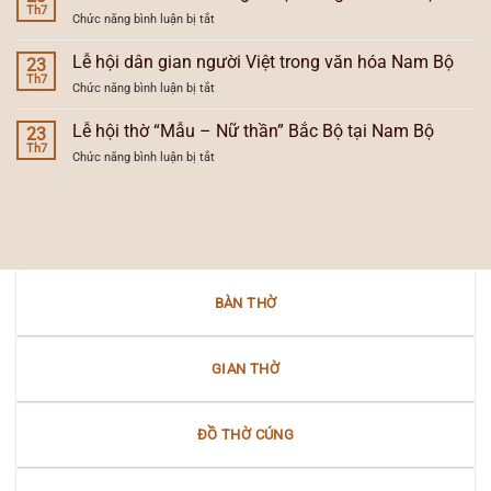
tự
Th7
hội
văn
ở
Chức năng bình luận bị tắt
đăng
người
hóa
Giao
và
Việt
lưu
Lễ hội dân gian người Việt trong văn hóa Nam Bộ
sự
23
ở
văn
Th7
tiến
Nam
ở
Chức năng bình luận bị tắt
hóa
hóa
Bộ
Lễ
trong
của
hội
Lễ hội thờ “Mẫu – Nữ thần” Bắc Bộ tại Nam Bộ
lễ
23
đèn
dân
Th7
hội
thờ
ở
Chức năng bình luận bị tắt
gian
dân
gia
Lễ
người
gian
tiên
hội
Việt
Nam
thờ
trong
Bộ
“Mẫu
văn
–
hóa
Nữ
Nam
thần”
Bộ
BÀN THỜ
Bắc
Bộ
tại
Nam
GIAN THỜ
Bộ
ĐỒ THỜ CÚNG