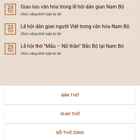
và
và
nghĩa
Giao lưu văn hóa trong lễ hội dân gian Nam Bộ
lễ
23
vùng
tự
Th7
hội
văn
ở
Chức năng bình luận bị tắt
đăng
người
hóa
Giao
và
Việt
lưu
Lễ hội dân gian người Việt trong văn hóa Nam Bộ
sự
23
ở
văn
Th7
tiến
Nam
ở
Chức năng bình luận bị tắt
hóa
hóa
Bộ
Lễ
trong
của
hội
Lễ hội thờ “Mẫu – Nữ thần” Bắc Bộ tại Nam Bộ
lễ
23
đèn
dân
Th7
hội
thờ
ở
Chức năng bình luận bị tắt
gian
dân
gia
Lễ
người
gian
tiên
hội
Việt
Nam
thờ
trong
Bộ
“Mẫu
văn
–
hóa
Nữ
Nam
thần”
Bộ
BÀN THỜ
Bắc
Bộ
tại
Nam
GIAN THỜ
Bộ
ĐỒ THỜ CÚNG