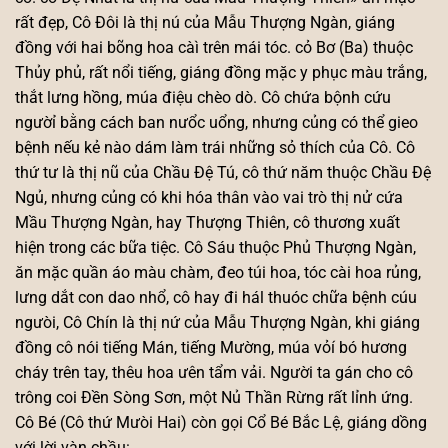
rất đẹp, Cô Đôi là thị nú của Mẫu Thượng Ngàn, giáng
đồng với hai bõng hoa càì trên mái tóc. cỏ Bơ (Ba) thuộc
Thủy phủ, rất nổi tiếng, giáng đồng mặc y phục màu trắng,
thắt lưng hồng, múa điệu chèo dò. Cô chứa bộnh cứu
ngườỉ bằng cách ban nưổc uổng, nhưng củng có thể gieo
bệnh nếu kẻ nào dám làm trái những sỏ thích của Cô. Cô
thứ tư là thị nũ của Chầu Đệ Tú, cô thứ năm thuộc Chầu Đệ
Ngủ, nhưng củng có khi hóa thân vào vai trò thị nử cứa
Mầu Thượng Ngàn, hay Thượng Thiên, cô thương xuất
hiện trong các bữa tiệc. Cô Sáu thuộc Phủ Thượng Ngàn,
ăn mặc quần áo màu chàm, đeo túi hoa, tóc cài hoa rủng,
lưng dắt con dao nhổ, cô hay đi hál thuóc chữa bệnh cúu
ngưòi, Cô Chín là thị nứ của Mẫu Thượng Ngàn, khi giáng
đồng cô nói tiếng Mán, tiếng Mường, múa vỏí bó hương
cháy trên tay, thêu hoa ưên tẩm vải. Người ta gán cho cô
trông coi Đền Sòng Sơn, một Nủ Thần Rừng rất lỉnh ứng.
Cô Bé (Cô thứ Mưòi Hai) còn gọi Cổ Bé Bắc Lệ, giáng dồng
với lời vàn chầu: