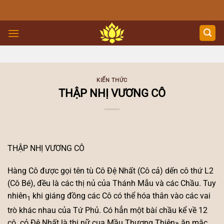
Skip
to
content
KIẾN THỨC
THẬP NHỊ VƯƠNG CÔ
THẬP NHỊ VƯƠNG CÔ
Hàng Cô được gọi tên tù Cô Đệ Nhất (Cô cả) dến cô thứ L2
(Cô Bé), đều là các thị nủ của Thánh Mẫu và các Chầu. Tuy
nhiên
khi giáng đồng các Cô có thể hóa thân vào các vai
1
trò khác nhau của Tứ Phủ. Có hẳn một bàí chầu kể về 12
cô. cỏ Đệ Nhất là thị nữ cua Mầu Thượng Thiên» ăn mặc