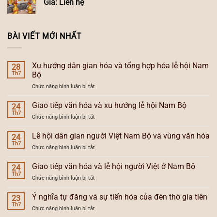
Giá: Liên hệ
BÀI VIẾT MỚI NHẤT
Xu hướng dân gian hóa và tổng hợp hóa lễ hội Nam
28
Th7
Bộ
ở
Chức năng bình luận bị tắt
Xu
hướng
Giao tiếp văn hóa và xu hướng lễ hội Nam Bộ
24
dân
Th7
ở
Chức năng bình luận bị tắt
gian
Giao
hóa
tiếp
Lễ hội dân gian người Việt Nam Bộ và vùng văn hóa
và
24
văn
Th7
tổng
ở
Chức năng bình luận bị tắt
hóa
hợp
Lễ
và
hóa
hội
Giao tiếp văn hóa và lễ hội người Việt ở Nam Bộ
xu
24
lễ
dân
Th7
hướng
hội
ở
Chức năng bình luận bị tắt
gian
lễ
Nam
Giao
người
hội
Bộ
tiếp
Ý nghĩa tự đăng và sự tiến hóa của đèn thờ gia tiên
Việt
23
Nam
văn
Th7
Nam
Bộ
ở
Chức năng bình luận bị tắt
hóa
Bộ
Ý