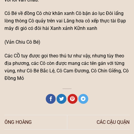
Cỏ Bé về đồng Cô chừ khăn xanh Cô bận áo lục Đôi ìẩng
lòng thòng Cô quảy trên vai Lăng hơa cô xếp thực tài Đạp
mây đi gió có đôi hài Xanh xảnh Kữnh xanh
(Vản Chiu Cô Bé)
Các CỒ tuy được gọi theo thú tư như vậy, nhưng tùy theo
địa phương, các Cô còn được mang các tên gán với từng
vùng, như Cô Bé Bắc Lệ, Cô Cam Đương, Cô Chín Gỉếng, Cô
Đồng Mỏ
ÔNG HOÀNG
CÁC CẬU QUẬN