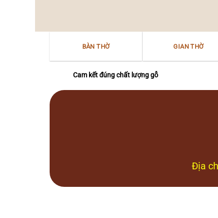
thờ
văn
“Mẫu
hóa
–
Nam
Nữ
Bộ
thần”
BÀN THỜ
GIAN THỜ
Bắc
Bộ
tại
Nam
Cam kết đúng chất lượng gỗ
Bộ
Địa ch