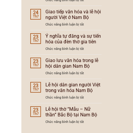
Chức năng bình luận bị tắt
và
lễ
Lễ
xu
hội
hội
Giao tiếp văn hóa và lễ hội
hướng
24
Nam
dân
lễ
Th7
người Việt ở Nam Bộ
Bộ
gian
hội
ở
Chức năng bình luận bị tắt
người
Nam
Giao
Việt
Bộ
tiếp
Ý nghĩa tự đăng và sự tiến
Nam
23
văn
Bộ
Th7
hóa của đèn thờ gia tiên
hóa
và
ở
Chức năng bình luận bị tắt
và
vùng
Ý
lễ
văn
nghĩa
Giao lưu văn hóa trong lễ
hội
23
hóa
tự
người
Th7
hội dân gian Nam Bộ
đăng
Việt
ở
Chức năng bình luận bị tắt
và
ở
Giao
sự
Nam
lưu
Lễ hội dân gian người Việt
tiến
23
Bộ
văn
hóa
Th7
trong văn hóa Nam Bộ
hóa
của
ở
Chức năng bình luận bị tắt
trong
đèn
Lễ
lễ
thờ
hội
Lễ hội thờ “Mẫu – Nữ
hội
23
gia
dân
dân
Th7
thần” Bắc Bộ tại Nam Bộ
tiên
gian
gian
ở
Chức năng bình luận bị tắt
người
Nam
Lễ
Việt
Bộ
hội
trong