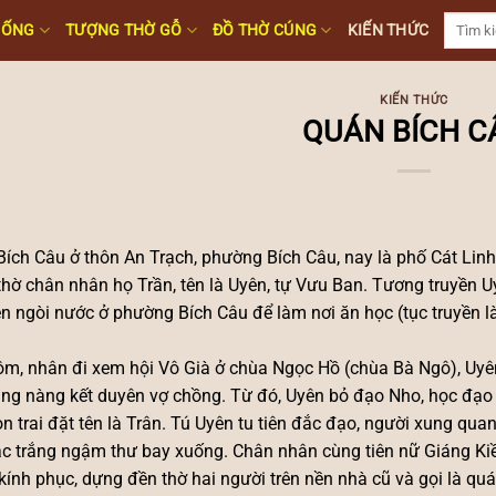
Tìm
HỐNG
TƯỢNG THỜ GỖ
ĐỒ THỜ CÚNG
KIẾN THỨC
kiếm:
KIẾN THỨC
QUÁN BÍCH C
ích Câu ở thôn An Trạch, phường Bích Câu, nay là phố Cát Linh
hờ chân nhân họ Trần, tên là Uyên, tự Vưu Ban. Tương truyền 
ên ngòi nước ở phường Bích Câu để làm nơi ăn học (tục truyền l
m, nhân đi xem hội Vô Già ở chùa Ngọc Hồ (chùa Bà Ngô), Uyê
ng nàng kết duyên vợ chồng. Từ đó, Uyên bỏ đạo Nho, học đạo 
n trai đặt tên là Trân. Tú Uyên tu tiên đắc đạo, người xung qua
c trắng ngậm thư bay xuống. Chân nhân cùng tiên nữ Giáng Kiều
kính phục, dựng đền thờ hai người trên nền nhà cũ và gọi là qu