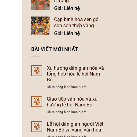
Hương
Giá: Liên hệ
Cặp bình hoa sen gỗ
sơn son thếp vàng
Giá: Liên hệ
BÀI VIẾT MỚI NHẤT
Xu hướng dân gian hóa và
28
Th7
tổng hợp hóa lễ hội Nam
Bộ
ở
Chức năng bình luận bị tắt
Xu
hướng
Giao tiếp văn hóa và xu
24
dân
Th7
hướng lễ hội Nam Bộ
gian
ở
Chức năng bình luận bị tắt
hóa
Giao
và
tiếp
Lễ hội dân gian người Việt
tổng
24
văn
hợp
Th7
Nam Bộ và vùng văn hóa
hóa
hóa
ở