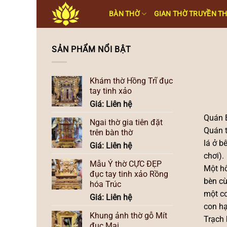
Skip
BÀN THỜ
GIAN THỜ TRUYỀN T
to
content
SẢN PHẨM NỔI BẬT
Khám thờ Hồng Trĩ đục
tay tinh xảo
Giá: Liên hệ
Quán B
Ngai thờ gia tiên đặt
Quán t
trên bàn thờ
lá ở b
Giá: Liên hệ
chơi).
Mẫu Ỷ thờ CỰC ĐẸP
Một hô
đục tay tinh xảo Rồng
bèn cù
hóa Trúc
một co
Giá: Liên hệ
con hạ
Khung ảnh thờ gỗ Mít
Trạch 
đục Mai