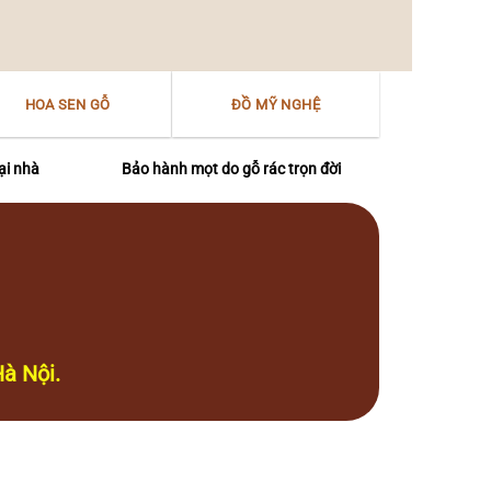
HOA SEN GỖ
ĐỒ MỸ NGHỆ
ại nhà
Bảo hành mọt do gỗ rác trọn đời
à Nội.