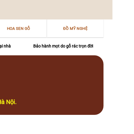
HOA SEN GỖ
ĐỒ MỸ NGHỆ
ại nhà
Bảo hành mọt do gỗ rác trọn đời
à Nội.