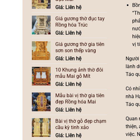
Bồn
Giá: Liên hệ
“Th
Giá gương thờ đục tay
phả
Rồng hóa Trúc
nướ
Giá: Liên hệ
hiệ
Giá gương thờ gia tiên
vị 
sơn son thếp vàng
Giá: Liên hệ
Người 
lành d
10 Khung ảnh thờ đôi
Táo qu
mẫu Mai gỗ Mít
Giá: Liên hệ
Có nhi
Mẫu bài vị thờ gia tiên
nhà Hạ
đẹp Rồng hóa Mai
Táo qu
Giá: Liên hệ
Quan n
Bài vị thờ gỗ đẹp chạm
thiện,
cầu kỳ tinh xảo
việc. 
Giá: Liên hệ