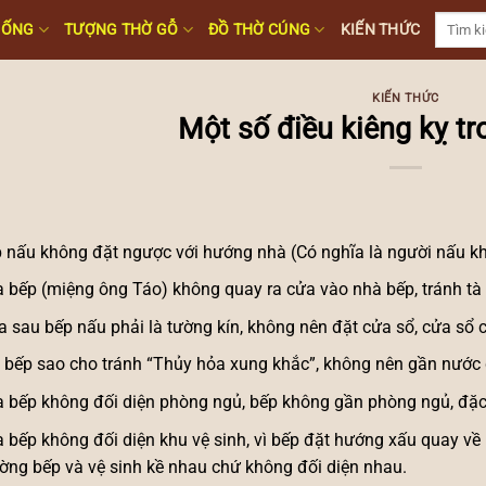
Tìm
HỐNG
TƯỢNG THỜ GỖ
ĐỒ THỜ CÚNG
KIẾN THỨC
kiếm:
KIẾN THỨC
Một số điều kiêng kỵ t
 nấu không đặt ngược với hướng nhà (Có nghĩa là người nấu kh
 bếp (miệng ông Táo) không quay ra cửa vào nhà bếp, tránh tà 
a sau bếp nấu phải là tường kín, không nên đặt cửa sổ, cửa sổ 
 bếp sao cho tránh “Thủy hỏa xung khắc”, không nên gần nước 
 bếp không đối diện phòng ngủ, bếp không gần phòng ngủ, đặc 
 bếp không đối diện khu vệ sinh, vì bếp đặt hướng xấu quay về 
ờng bếp và vệ sinh kề nhau chứ không đối diện nhau.