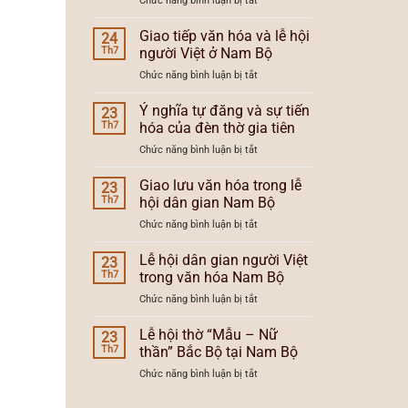
Chức năng bình luận bị tắt
và
lễ
Lễ
xu
hội
hội
Giao tiếp văn hóa và lễ hội
hướng
24
Nam
dân
lễ
Th7
người Việt ở Nam Bộ
Bộ
gian
hội
ở
Chức năng bình luận bị tắt
người
Nam
Giao
Việt
Bộ
tiếp
Ý nghĩa tự đăng và sự tiến
Nam
23
văn
Bộ
Th7
hóa của đèn thờ gia tiên
hóa
và
ở
Chức năng bình luận bị tắt
và
vùng
Ý
lễ
văn
nghĩa
Giao lưu văn hóa trong lễ
hội
23
hóa
tự
người
Th7
hội dân gian Nam Bộ
đăng
Việt
ở
Chức năng bình luận bị tắt
và
ở
Giao
sự
Nam
lưu
Lễ hội dân gian người Việt
tiến
23
Bộ
văn
hóa
Th7
trong văn hóa Nam Bộ
hóa
của
ở
Chức năng bình luận bị tắt
trong
đèn
Lễ
lễ
thờ
hội
Lễ hội thờ “Mẫu – Nữ
hội
23
gia
dân
dân
Th7
thần” Bắc Bộ tại Nam Bộ
tiên
gian
gian
ở
Chức năng bình luận bị tắt
người
Nam
Lễ
Việt
Bộ
hội
trong