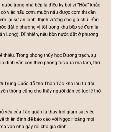
nước trong nhà bếp là điều kỵ bởi vì “Hỏa” khắc
i có việc nấu cơm, muốn nấu được cơm thì cần
đem lại sự an lành, thịnh vượng cho gia chủ. Bồn
ước đặt ở phương vị tốt trong khu bếp sẽ đem lại
 dẫn Long). Dĩ nhiên, nếu bồn nước đặt ở phương
thể thiếu. Trong phong thủy học Dương trạch, sự
 gia đình vẫn còn theo phong tục xưa mà làm, thờ
i Trung Quốc đã thờ Thần Táo khá lâu từ đời
yền thống cũng cho thấy người dân có tục lệ thờ
ủ yếu của Táo quân là thay trời giám sát việc
o về thiên đình để báo cáo với Ngọc Hoàng mọi
 ma vào nhà gây rối cho gia đình.