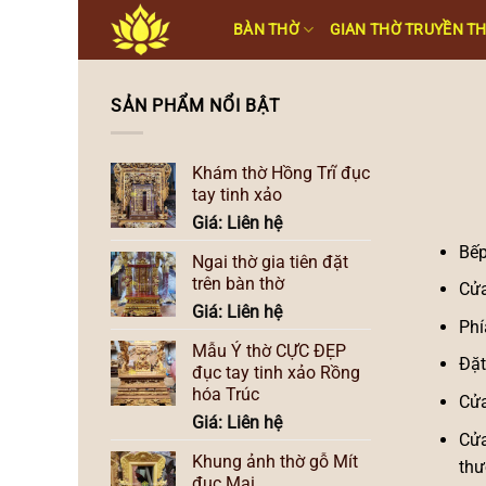
Skip
BÀN THỜ
GIAN THỜ TRUYỀN T
to
content
SẢN PHẨM NỔI BẬT
Khám thờ Hồng Trĩ đục
tay tinh xảo
Giá: Liên hệ
Bếp
Ngai thờ gia tiên đặt
trên bàn thờ
Cửa
Giá: Liên hệ
Phí
Mẫu Ỷ thờ CỰC ĐẸP
Đặt
đục tay tinh xảo Rồng
hóa Trúc
Cửa
Giá: Liên hệ
Cửa
Khung ảnh thờ gỗ Mít
thư
đục Mai