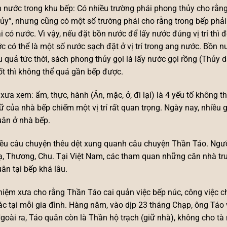
 nước trong khu bếp: Có nhiều trường phái phong thủy cho rằng 
ủy”, nhưng cũng có một số trường phái cho rằng trong bếp phả
i có nước. Vì vậy, nếu đặt bồn nước để lấy nước đúng vị trí thì 
c có thể là một số nước sạch đặt ở vị trí trong ang nước. Bồn n
u quả tức thời, sách phong thủy gọi là lấy nước gọi rồng (Thủy
tốt thì không thể quá gần bếp được.
xưa xem: ẩm, thực, hành (Ăn, mặc, ở, đi lại) là 4 yếu tố không 
ữ của nhà bếp chiếm một vị trí rất quan trọng. Ngày nay, nhiều
ân ở nhà bếp.
ều câu chuyện thêu dệt xung quanh câu chuyện Thần Táo. Ngườ
, Thương, Chu. Tại Việt Nam, các tham quan những căn nhà tru
ân tại bếp khá lâu.
iệm xưa cho rằng Thần Táo cai quản việc bếp núc, công việc ch
 ác tại mỗi gia đình. Hàng năm, vào dịp 23 tháng Chạp, ông Tá
Ngoài ra, Táo quân còn là Thần hộ trạch (giữ nhà), không cho tà