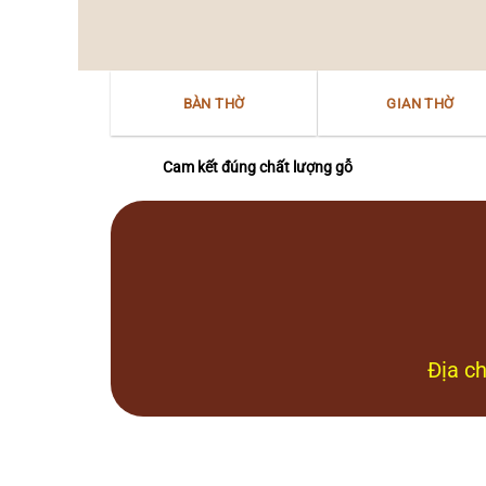
thờ
văn
“Mẫu
hóa
–
Nam
Nữ
Bộ
thần”
BÀN THỜ
GIAN THỜ
Bắc
Bộ
tại
Nam
Cam kết đúng chất lượng gỗ
Bộ
Địa ch