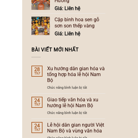
Hương
Giá: Liên hệ
Cặp bình hoa sen gỗ
sơn son thếp vàng
Giá: Liên hệ
BÀI VIẾT MỚI NHẤT
Xu hướng dân gian hóa và
28
Th7
tổng hợp hóa lễ hội Nam
Bộ
ở
Chức năng bình luận bị tắt
Xu
hướng
Giao tiếp văn hóa và xu
24
dân
Th7
hướng lễ hội Nam Bộ
gian
ở
Chức năng bình luận bị tắt
hóa
Giao
và
tiếp
Lễ hội dân gian người Việt
tổng
24
văn
hợp
Th7
Nam Bộ và vùng văn hóa
hóa
hóa
ở