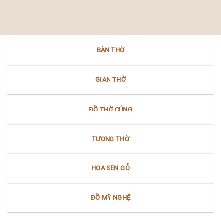
hội
Việt
Nam
thờ
trong
Bộ
“Mẫu
văn
–
hóa
Nữ
Nam
thần”
Bộ
BÀN THỜ
Bắc
Bộ
tại
Nam
GIAN THỜ
Bộ
ĐỒ THỜ CÚNG
TƯỢNG THỜ
HOA SEN GỖ
ĐỒ MỸ NGHỆ