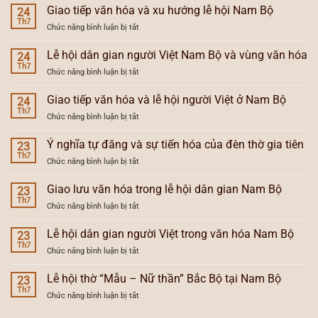
hướng
Giao tiếp văn hóa và xu hướng lễ hội Nam Bộ
24
dân
Th7
ở
Chức năng bình luận bị tắt
gian
Giao
hóa
tiếp
Lễ hội dân gian người Việt Nam Bộ và vùng văn hóa
và
24
văn
Th7
tổng
ở
Chức năng bình luận bị tắt
hóa
hợp
Lễ
và
hóa
hội
Giao tiếp văn hóa và lễ hội người Việt ở Nam Bộ
xu
24
lễ
dân
Th7
hướng
hội
ở
Chức năng bình luận bị tắt
gian
lễ
Nam
Giao
người
hội
Bộ
tiếp
Ý nghĩa tự đăng và sự tiến hóa của đèn thờ gia tiên
Việt
23
Nam
văn
Th7
Nam
Bộ
ở
Chức năng bình luận bị tắt
hóa
Bộ
Ý
và
và
nghĩa
Giao lưu văn hóa trong lễ hội dân gian Nam Bộ
lễ
23
vùng
tự
Th7
hội
văn
ở
Chức năng bình luận bị tắt
đăng
người
hóa
Giao
và
Việt
lưu
Lễ hội dân gian người Việt trong văn hóa Nam Bộ
sự
23
ở
văn
Th7
tiến
Nam
ở
Chức năng bình luận bị tắt
hóa
hóa
Bộ
Lễ
trong
của
hội
Lễ hội thờ “Mẫu – Nữ thần” Bắc Bộ tại Nam Bộ
lễ
23
đèn
dân
Th7
hội
thờ
ở
Chức năng bình luận bị tắt
gian
dân
gia
Lễ
người
gian
tiên