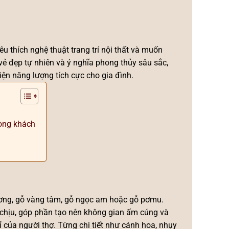
 thích nghệ thuật trang trí nội thất và muốn
ẻ đẹp tự nhiên và ý nghĩa phong thủy sâu sắc,
ện năng lượng tích cực cho gia đình.
òng khách
ương, gỗ vàng tâm, gỗ ngọc am hoặc gỗ pơmu.
chịu, góp phần tạo nên không gian ấm cúng và
mỉ của người thợ. Từng chi tiết như cánh hoa, nhụy