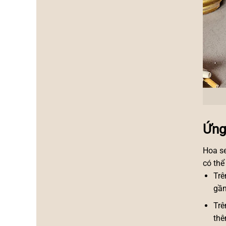
Ứng
Hoa se
có thể
Trê
gần
Trê
thê