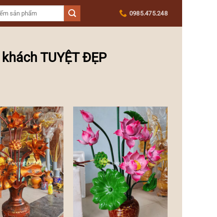
0985.475.248
g khách TUYỆT ĐẸP