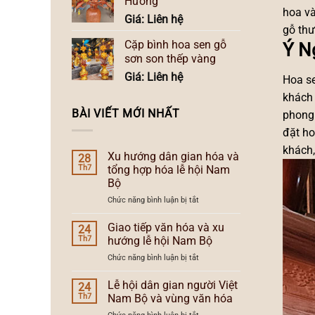
Hương
hoa và
Giá: Liên hệ
gỗ thư
Cặp bình hoa sen gỗ
Ý N
sơn son thếp vàng
Giá: Liên hệ
Hoa se
khách 
BÀI VIẾT MỚI NHẤT
phong 
đặt ho
khách,
Xu hướng dân gian hóa và
28
Th7
tổng hợp hóa lễ hội Nam
Bộ
ở
Chức năng bình luận bị tắt
Xu
hướng
Giao tiếp văn hóa và xu
24
dân
Th7
hướng lễ hội Nam Bộ
gian
ở
Chức năng bình luận bị tắt
hóa
Giao
và
tiếp
Lễ hội dân gian người Việt
tổng
24
văn
hợp
Th7
Nam Bộ và vùng văn hóa
hóa
hóa
ở