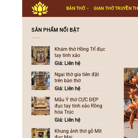
Skip
BÀN THỜ
GIAN THỜ TRUYỀN T
to
content
SẢN PHẨM NỔI BẬT
Khám thờ Hồng Trĩ đục
tay tinh xảo
Giá: Liên hệ
Ngai thờ gia tiên đặt
trên bàn thờ
Giá: Liên hệ
Mẫu Ỷ thờ CỰC ĐẸP
đục tay tinh xảo Rồng
hóa Trúc
Giá: Liên hệ
Khung ảnh thờ gỗ Mít
đục Mai