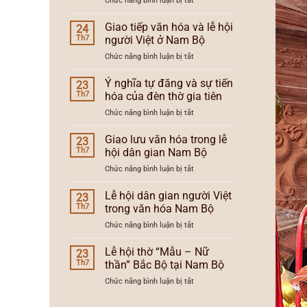
Chức năng bình luận bị tắt
và
lễ
Lễ
xu
hội
hội
Giao tiếp văn hóa và lễ hội
hướng
24
Nam
dân
lễ
Th7
người Việt ở Nam Bộ
Bộ
gian
hội
ở
Chức năng bình luận bị tắt
người
Nam
Giao
Việt
Bộ
tiếp
Ý nghĩa tự đăng và sự tiến
Nam
23
văn
Bộ
Th7
hóa của đèn thờ gia tiên
hóa
và
ở
Chức năng bình luận bị tắt
và
vùng
Ý
lễ
văn
nghĩa
Giao lưu văn hóa trong lễ
hội
23
hóa
tự
người
Th7
hội dân gian Nam Bộ
đăng
Việt
ở
Chức năng bình luận bị tắt
và
ở
Giao
sự
Nam
lưu
Lễ hội dân gian người Việt
tiến
23
Bộ
văn
hóa
Th7
trong văn hóa Nam Bộ
hóa
của
ở
Chức năng bình luận bị tắt
trong
đèn
Lễ
lễ
thờ
hội
Lễ hội thờ “Mẫu – Nữ
hội
23
gia
dân
dân
Th7
thần” Bắc Bộ tại Nam Bộ
tiên
gian
gian
ở
Chức năng bình luận bị tắt
người
Nam
Lễ
Việt
Bộ
hội
trong