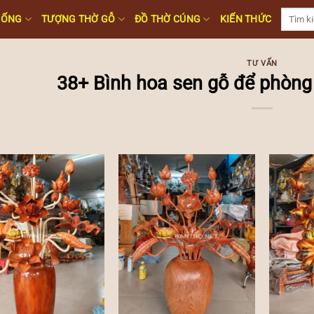
Tìm
HỐNG
TƯỢNG THỜ GỖ
ĐỒ THỜ CÚNG
KIẾN THỨC
kiếm:
TƯ VẤN
38+ Bình hoa sen gỗ để phòn