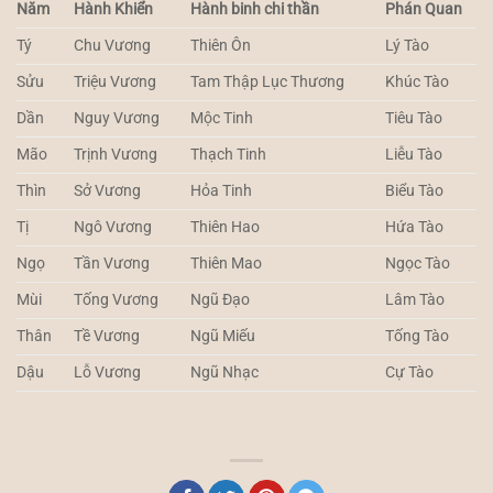
Năm
Hành Khiển
Hành binh chi thần
Phán Quan
Tý
Chu Vương
Thiên Ôn
Lý Tào
Sửu
Triệu Vương
Tam Thập Lục Thương
Khúc Tào
Dần
Nguy Vương
Mộc Tinh
Tiêu Tào
Mão
Trịnh Vương
Thạch Tinh
Liễu Tào
Thìn
Sở Vương
Hỏa Tinh
Biểu Tào
Tị
Ngô Vương
Thiên Hao
Hứa Tào
Ngọ
Tần Vương
Thiên Mao
Ngọc Tào
Mùi
Tống Vương
Ngũ Đạo
Lâm Tào
Thân
Tề Vương
Ngũ Miếu
Tống Tào
Dậu
Lỗ Vương
Ngũ Nhạc
Cự Tào