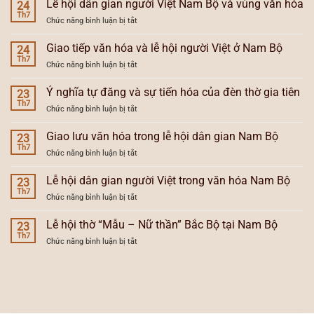
Lễ hội dân gian người Việt Nam Bộ và vùng văn hóa
và
24
văn
Th7
tổng
ở
Chức năng bình luận bị tắt
hóa
hợp
Lễ
và
hóa
hội
Giao tiếp văn hóa và lễ hội người Việt ở Nam Bộ
xu
24
lễ
dân
Th7
hướng
hội
ở
Chức năng bình luận bị tắt
gian
lễ
Nam
Giao
người
hội
Bộ
tiếp
Ý nghĩa tự đăng và sự tiến hóa của đèn thờ gia tiên
Việt
23
Nam
văn
Th7
Nam
Bộ
ở
Chức năng bình luận bị tắt
hóa
Bộ
Ý
và
và
nghĩa
Giao lưu văn hóa trong lễ hội dân gian Nam Bộ
lễ
23
vùng
tự
Th7
hội
văn
ở
Chức năng bình luận bị tắt
đăng
người
hóa
Giao
và
Việt
lưu
Lễ hội dân gian người Việt trong văn hóa Nam Bộ
sự
23
ở
văn
Th7
tiến
Nam
ở
Chức năng bình luận bị tắt
hóa
hóa
Bộ
Lễ
trong
của
hội
Lễ hội thờ “Mẫu – Nữ thần” Bắc Bộ tại Nam Bộ
lễ
23
đèn
dân
Th7
hội
thờ
ở
Chức năng bình luận bị tắt
gian
dân
gia
Lễ
người
gian
tiên
hội
Việt
Nam
thờ
trong
Bộ
“Mẫu
văn
–
hóa
Nữ