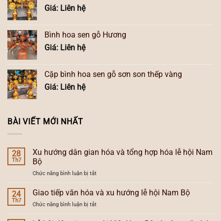
Giá: Liên hệ
Bình hoa sen gỗ Hương
Giá: Liên hệ
Cặp bình hoa sen gỗ sơn son thếp vàng
Giá: Liên hệ
BÀI VIẾT MỚI NHẤT
Xu hướng dân gian hóa và tổng hợp hóa lễ hội Nam
28
Th7
Bộ
ở
Chức năng bình luận bị tắt
Xu
hướng
Giao tiếp văn hóa và xu hướng lễ hội Nam Bộ
24
dân
Th7
ở
Chức năng bình luận bị tắt
gian
Giao
hóa
tiếp