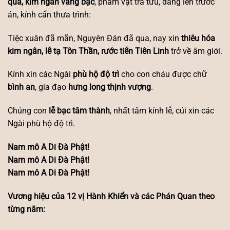
quả, kim ngân vàng bạc
, phẩm vật trà tửu, dâng lên trước
án, kính cẩn thưa trình:
Tiệc xuân đã mãn, Nguyên Đán đã qua, nay xin
thiêu hóa
kim ngân, lễ tạ Tôn Thần, rước tiễn Tiên Linh
trở về âm giới.
Kính xin các Ngài
phù hộ độ trì
cho con cháu được chữ
bình an
, gia đạo
hưng long thịnh vượng
.
Chúng con
lễ bạc tâm thành
, nhất tâm kính lễ, cúi xin các
Ngài phù hộ độ trì.
Nam mô A Di Đà Phật!
Nam mô A Di Đà Phật!
Nam mô A Di Đà Phật!
Vương hiệu của 12 vị Hành Khiển và các Phán Quan theo
từng năm: