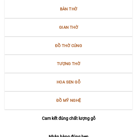
Nam
thần”
Bộ
BÀN THỜ
Bắc
Bộ
tại
Nam
GIAN THỜ
Bộ
ĐỒ THỜ CÚNG
TƯỢNG THỜ
HOA SEN GỖ
ĐỒ MỸ NGHỆ
Cam kết đúng chất lượng gỗ
Nhận hàng đúng hẹn