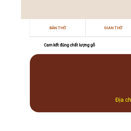
thờ
văn
“Mẫu
hóa
–
Nam
Nữ
Bộ
thần”
BÀN THỜ
GIAN THỜ
Bắc
Bộ
tại
Nam
Cam kết đúng chất lượng gỗ
Bộ
Địa ch