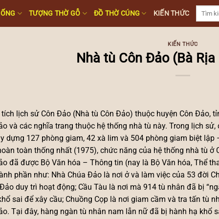
Tìm
HỐNG
TƯỢNG THỜ GỖ
ĐỒ THỜ CÚNG
KIẾN THỨC
kiếm:
KIẾN THỨC
Nhà tù Côn Đảo (Bà Rịa
 tích lịch sử Côn Đảo (Nhà tù Côn Đảo) thuộc huyện Côn Đảo, t
o và các nghĩa trang thuộc hệ thống nhà tù này. Trong lịch sử
y dựng 127 phòng giam, 42 xà lim và 504 phòng giam biệt lập 
oàn toàn thống nhất (1975), chức năng của hệ thống nhà tù ở Cô
o đã được Bộ Văn hóa – Thông tin (nay là Bộ Văn hóa, Thể thao 
hành phần như: Nhà Chúa Đảo là nơi ở và làm việc của 53 đời C
Đảo duy trì hoạt động; Cầu Tàu là nơi mà 914 tù nhân đã bị “ngã 
hổ sai để xây cầu; Chuồng Cọp là nơi giam cầm và tra tấn tù n
o. Tại đây, hàng ngàn tù nhân nam lẫn nữ đã bị hành hạ khổ sa