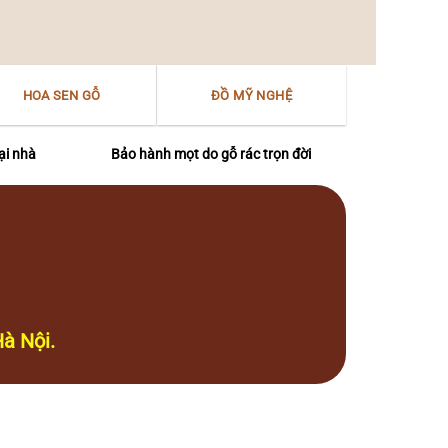
HOA SEN GỖ
ĐỒ MỸ NGHỆ
ại nhà
Bảo hành mọt do gỗ rác trọn đời
à Nội.