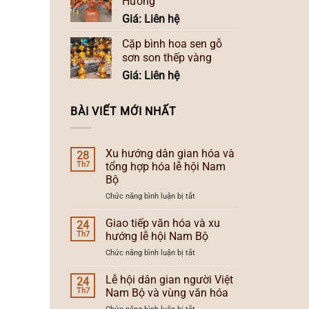
Hương
Giá: Liên hệ
Cặp bình hoa sen gỗ
sơn son thếp vàng
Giá: Liên hệ
BÀI VIẾT MỚI NHẤT
Xu hướng dân gian hóa và
28
Th7
tổng hợp hóa lễ hội Nam
Bộ
ở
Chức năng bình luận bị tắt
Xu
hướng
Giao tiếp văn hóa và xu
24
dân
Th7
hướng lễ hội Nam Bộ
gian
ở
Chức năng bình luận bị tắt
hóa
Giao
và
tiếp
Lễ hội dân gian người Việt
tổng
24
văn
hợp
Th7
Nam Bộ và vùng văn hóa
hóa
hóa
ở