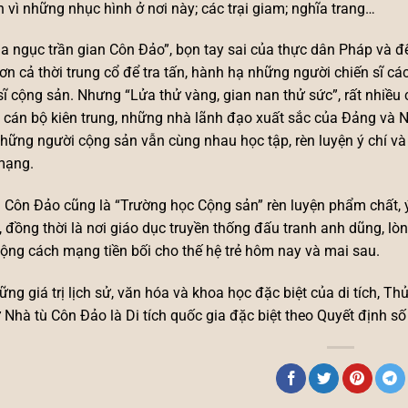
h vì những nhục hình ở nơi này; các trại giam; nghĩa trang…
ịa ngục trần gian Côn Đảo”, bọn tay sai của thực dân Pháp và 
n cả thời trung cổ để tra tấn, hành hạ những người chiến sĩ các
sĩ cộng sản. Nhưng “Lửa thử vàng, gian nan thử sức”, rất nhiều 
cán bộ kiên trung, những nhà lãnh đạo xuất sắc của Đảng và Nh
những người cộng sản vẫn cùng nhau học tập, rèn luyện ý chí và
mạng.
 Côn Đảo cũng là “Trường học Cộng sản” rèn luyện phẩm chất, ý 
, đồng thời là nơi giáo dục truyền thống đấu tranh anh dũng, lò
ộng cách mạng tiền bối cho thế hệ trẻ hôm nay và mai sau.
ững giá trị lịch sử, văn hóa và khoa học đặc biệt của di tích, T
ử Nhà tù Côn Đảo là Di tích quốc gia đặc biệt theo Quyết định 