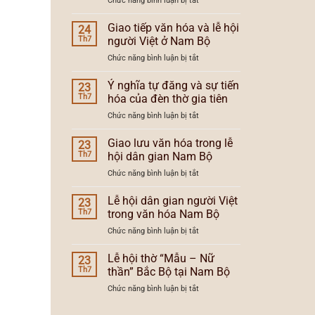
Chức năng bình luận bị tắt
và
lễ
Lễ
xu
hội
hội
Giao tiếp văn hóa và lễ hội
hướng
24
Nam
dân
lễ
Th7
người Việt ở Nam Bộ
Bộ
gian
hội
ở
Chức năng bình luận bị tắt
người
Nam
Giao
Việt
Bộ
tiếp
Ý nghĩa tự đăng và sự tiến
Nam
23
văn
Bộ
Th7
hóa của đèn thờ gia tiên
hóa
và
ở
Chức năng bình luận bị tắt
và
vùng
Ý
lễ
văn
nghĩa
Giao lưu văn hóa trong lễ
hội
23
hóa
tự
người
Th7
hội dân gian Nam Bộ
đăng
Việt
ở
Chức năng bình luận bị tắt
và
ở
Giao
sự
Nam
lưu
Lễ hội dân gian người Việt
tiến
23
Bộ
văn
hóa
Th7
trong văn hóa Nam Bộ
hóa
của
ở
Chức năng bình luận bị tắt
trong
đèn
Lễ
lễ
thờ
hội
Lễ hội thờ “Mẫu – Nữ
hội
23
gia
dân
dân
Th7
thần” Bắc Bộ tại Nam Bộ
tiên
gian
gian
ở
Chức năng bình luận bị tắt
người
Nam
Lễ
Việt
Bộ
hội
trong