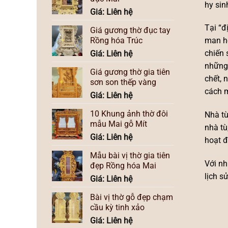
hy sin
Giá: Liên hệ
Tại “đ
Giá gương thờ đục tay
Rồng hóa Trúc
man hơ
chiến 
Giá: Liên hệ
những 
Giá gương thờ gia tiên
chết, 
sơn son thếp vàng
cách 
Giá: Liên hệ
10 Khung ảnh thờ đôi
Nhà tù
mẫu Mai gỗ Mít
nhà tù
Giá: Liên hệ
hoạt đ
Mẫu bài vị thờ gia tiên
Với nh
đẹp Rồng hóa Mai
lịch s
Giá: Liên hệ
Bài vị thờ gỗ đẹp chạm
cầu kỳ tinh xảo
Giá: Liên hệ