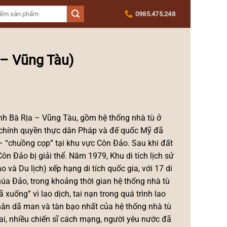
0985.475.248
 – Vũng Tàu)
ỉnh Bà Rịa – Vũng Tàu, gồm hệ thống nhà tù ở
, chính quyền thực dân Pháp và đế quốc Mỹ đã
– “chuồng cọp” tại khu vực Côn Đảo. Sau khi đất
n Đảo bị giải thể. Năm 1979, Khu di tích lịch sử
và Du lịch) xếp hạng di tích quốc gia, với 17 di
húa Đảo, trong khoảng thời gian hệ thống nhà tù
xuống” vì lao dịch, tai nạn trong quá trình lao
hân dã man và tàn bạo nhất của hệ thống nhà tù
i, nhiều chiến sĩ cách mạng, người yêu nước đã