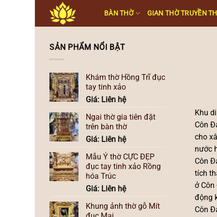
Skip
BÀN THỜ
GIAN THỜ TRUYỀN T
to
content
SẢN PHẨM NỔI BẬT
Khám thờ Hồng Trĩ đục
tay tinh xảo
Giá: Liên hệ
Khu di
Ngai thờ gia tiên đặt
Côn Đả
trên bàn thờ
cho xâ
Giá: Liên hệ
nước h
Mẫu Ỷ thờ CỰC ĐẸP
Côn Đả
đục tay tinh xảo Rồng
tích t
hóa Trúc
ở Côn 
Giá: Liên hệ
động k
Khung ảnh thờ gỗ Mít
Côn Đả
đục Mai