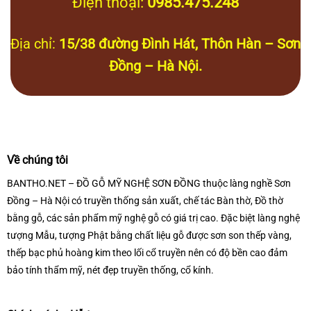
Điện thoại:
0985.475.248
Địa chỉ:
15/38 đường Đình Hát, Thôn Hàn – Sơn
Đồng – Hà Nội.
Về chúng tôi
BANTHO.NET – ĐỒ GỖ MỸ NGHỆ SƠN ĐỒNG thuộc làng nghề Sơn
Đồng – Hà Nội có truyền thống sản xuất, chế tác Bàn thờ, Đồ thờ
bằng gỗ, các sản phẩm mỹ nghệ gỗ có giá trị cao. Đặc biệt làng nghệ
tượng Mẫu, tượng Phật bằng chất liệu gỗ được sơn son thếp vàng,
thếp bạc phủ hoàng kim theo lối cổ truyền nên có độ bền cao đảm
bảo tính thẩm mỹ, nét đẹp truyền thống, cổ kính.