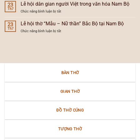
lưu
Lễ hội dân gian người Việt trong văn hóa Nam Bộ
sự
23
ở
văn
Th7
tiến
Nam
ở
Chức năng bình luận bị tắt
hóa
hóa
Bộ
Lễ
trong
của
hội
Lễ hội thờ “Mẫu – Nữ thần” Bắc Bộ tại Nam Bộ
lễ
23
đèn
dân
Th7
hội
thờ
ở
Chức năng bình luận bị tắt
gian
dân
gia
Lễ
người
gian
tiên
hội
Việt
Nam
thờ
trong
Bộ
“Mẫu
văn
–
hóa
Nữ
Nam
thần”
Bộ
BÀN THỜ
Bắc
Bộ
tại
Nam
GIAN THỜ
Bộ
ĐỒ THỜ CÚNG
TƯỢNG THỜ