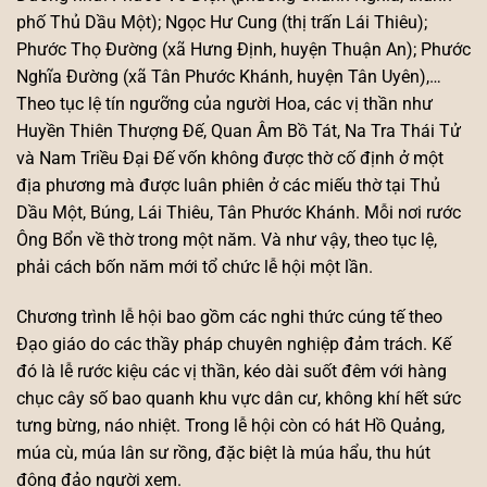
phố Thủ Dầu Một); Ngọc Hư Cung (thị trấn Lái Thiêu);
Phước Thọ Đường (xã Hưng Định, huyện Thuận An); Phước
Nghĩa Đường (xã Tân Phước Khánh, huyện Tân Uyên),…
Theo tục lệ tín ngưỡng của người Hoa, các vị thần như
Huyền Thiên Thượng Đế, Quan Âm Bồ Tát, Na Tra Thái Tử
và Nam Triều Đại Đế vốn không được thờ cố định ở một
địa phương mà được luân phiên ở các miếu thờ tại Thủ
Dầu Một, Búng, Lái Thiêu, Tân Phước Khánh. Mỗi nơi rước
Ông Bổn về thờ trong một năm. Và như vậy, theo tục lệ,
phải cách bốn năm mới tổ chức lễ hội một lần.
Chương trình lễ hội bao gồm các nghi thức cúng tế theo
Đạo giáo do các thầy pháp chuyên nghiệp đảm trách. Kế
đó là lễ rước kiệu các vị thần, kéo dài suốt đêm với hàng
chục cây số bao quanh khu vực dân cư, không khí hết sức
tưng bừng, náo nhiệt. Trong lễ hội còn có hát Hồ Quảng,
múa cù, múa lân sư rồng, đặc biệt là múa hẩu, thu hút
đông đảo người xem.