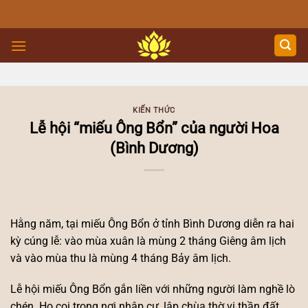
Skip
to
content
KIẾN THỨC
Lễ hội “miếu Ông Bổn” của người Hoa
(Bình Dương)
Hằng năm, tại miếu Ông Bổn ở tỉnh Bình Dương diễn ra hai
kỳ cúng lễ: vào mùa xuân là mùng 2 tháng Giêng âm lịch
và vào mùa thu là mùng 4 tháng Bảy âm lịch.
Lễ hội miếu Ông Bổn gắn liền với những người làm nghề lò
chén. Họ coi trọng nơi nhập cư, lập chùa thờ vị thần đất