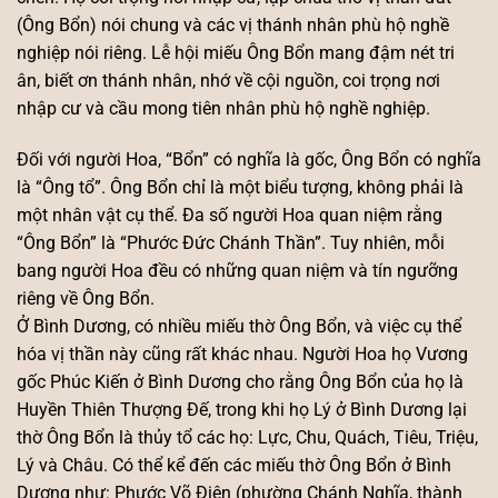
(Ông Bổn) nói chung và các vị thánh nhân phù hộ nghề
nghiệp nói riêng. Lễ hội miếu Ông Bổn mang đậm nét tri
ân, biết ơn thánh nhân, nhớ về cội nguồn, coi trọng nơi
nhập cư và cầu mong tiên nhân phù hộ nghề nghiệp.
Đối với người Hoa, “Bổn” có nghĩa là gốc, Ông Bổn có nghĩa
là “Ông tổ”. Ông Bổn chỉ là một biểu tượng, không phải là
một nhân vật cụ thể. Đa số người Hoa quan niệm rằng
“Ông Bổn” là “Phước Đức Chánh Thần”. Tuy nhiên, mỗi
bang người Hoa đều có những quan niệm và tín ngưỡng
riêng về Ông Bổn.
Ở Bình Dương, có nhiều miếu thờ Ông Bổn, và việc cụ thể
hóa vị thần này cũng rất khác nhau. Người Hoa họ Vương
gốc Phúc Kiến ở Bình Dương cho rằng Ông Bổn của họ là
Huyền Thiên Thượng Đế, trong khi họ Lý ở Bình Dương lại
thờ Ông Bổn là thủy tổ các họ: Lực, Chu, Quách, Tiêu, Triệu,
Lý và Châu. Có thể kể đến các miếu thờ Ông Bổn ở Bình
Dương như: Phước Võ Điện (phường Chánh Nghĩa, thành