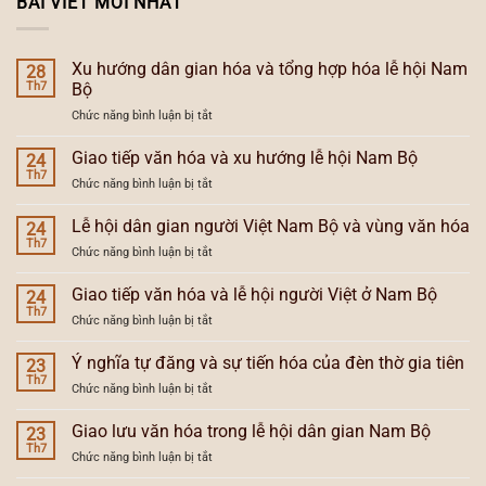
BÀI VIẾT MỚI NHẤT
Xu hướng dân gian hóa và tổng hợp hóa lễ hội Nam
28
Th7
Bộ
ở
Chức năng bình luận bị tắt
Xu
hướng
Giao tiếp văn hóa và xu hướng lễ hội Nam Bộ
24
dân
Th7
ở
Chức năng bình luận bị tắt
gian
Giao
hóa
tiếp
Lễ hội dân gian người Việt Nam Bộ và vùng văn hóa
và
24
văn
Th7
tổng
ở
Chức năng bình luận bị tắt
hóa
hợp
Lễ
và
hóa
hội
Giao tiếp văn hóa và lễ hội người Việt ở Nam Bộ
xu
24
lễ
dân
Th7
hướng
hội
ở
Chức năng bình luận bị tắt
gian
lễ
Nam
Giao
người
hội
Bộ
tiếp
Ý nghĩa tự đăng và sự tiến hóa của đèn thờ gia tiên
Việt
23
Nam
văn
Th7
Nam
Bộ
ở
Chức năng bình luận bị tắt
hóa
Bộ
Ý
và
và
nghĩa
Giao lưu văn hóa trong lễ hội dân gian Nam Bộ
lễ
23
vùng
tự
Th7
hội
văn
ở
Chức năng bình luận bị tắt
đăng
người
hóa
Giao
và
Việt