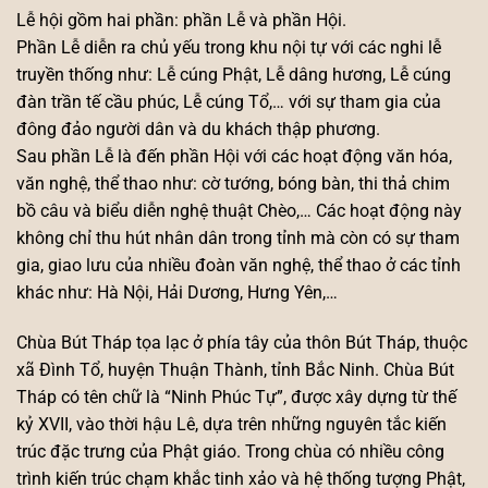
Lễ hội gồm hai phần: phần Lễ và phần Hội.
Phần Lễ diễn ra chủ yếu trong khu nội tự với các nghi lễ
truyền thống như: Lễ cúng Phật, Lễ dâng hương, Lễ cúng
đàn trần tế cầu phúc, Lễ cúng Tổ,… với sự tham gia của
đông đảo người dân và du khách thập phương.
Sau phần Lễ là đến phần Hội với các hoạt động văn hóa,
văn nghệ, thể thao như: cờ tướng, bóng bàn, thi thả chim
bồ câu và biểu diễn nghệ thuật Chèo,… Các hoạt động này
không chỉ thu hút nhân dân trong tỉnh mà còn có sự tham
gia, giao lưu của nhiều đoàn văn nghệ, thể thao ở các tỉnh
khác như: Hà Nội, Hải Dương, Hưng Yên,…
Chùa Bút Tháp tọa lạc ở phía tây của thôn Bút Tháp, thuộc
xã Đình Tổ, huyện Thuận Thành, tỉnh Bắc Ninh. Chùa Bút
Tháp có tên chữ là “Ninh Phúc Tự”, được xây dựng từ thế
kỷ XVII, vào thời hậu Lê, dựa trên những nguyên tắc kiến
trúc đặc trưng của Phật giáo. Trong chùa có nhiều công
trình kiến trúc chạm khắc tinh xảo và hệ thống tượng Phật,