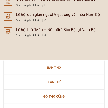
23
vùng
tự
Th7
hội
văn
ở
Chức năng bình luận bị tắt
đăng
người
hóa
Giao
và
Việt
lưu
Lễ hội dân gian người Việt trong văn hóa Nam Bộ
sự
23
ở
văn
Th7
tiến
Nam
ở
Chức năng bình luận bị tắt
hóa
hóa
Bộ
Lễ
trong
của
hội
Lễ hội thờ “Mẫu – Nữ thần” Bắc Bộ tại Nam Bộ
lễ
23
đèn
dân
Th7
hội
thờ
ở
Chức năng bình luận bị tắt
gian
dân
gia
Lễ
người
gian
tiên
hội
Việt
Nam
thờ
trong
Bộ
“Mẫu
văn
–
hóa
Nữ
Nam
thần”
Bộ
BÀN THỜ
Bắc
Bộ
tại
Nam
GIAN THỜ
Bộ
ĐỒ THỜ CÚNG