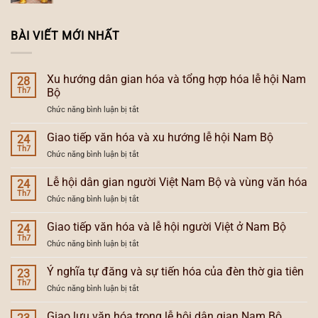
BÀI VIẾT MỚI NHẤT
Xu hướng dân gian hóa và tổng hợp hóa lễ hội Nam
28
Th7
Bộ
ở
Chức năng bình luận bị tắt
Xu
hướng
Giao tiếp văn hóa và xu hướng lễ hội Nam Bộ
24
dân
Th7
ở
Chức năng bình luận bị tắt
gian
Giao
hóa
tiếp
Lễ hội dân gian người Việt Nam Bộ và vùng văn hóa
và
24
văn
Th7
tổng
ở
Chức năng bình luận bị tắt
hóa
hợp
Lễ
và
hóa
hội
Giao tiếp văn hóa và lễ hội người Việt ở Nam Bộ
xu
24
lễ
dân
Th7
hướng
hội
ở
Chức năng bình luận bị tắt
gian
lễ
Nam
Giao
người
hội
Bộ
tiếp
Ý nghĩa tự đăng và sự tiến hóa của đèn thờ gia tiên
Việt
23
Nam
văn
Th7
Nam
Bộ
ở
Chức năng bình luận bị tắt
hóa
Bộ
Ý
và
và
nghĩa
Giao lưu văn hóa trong lễ hội dân gian Nam Bộ
lễ