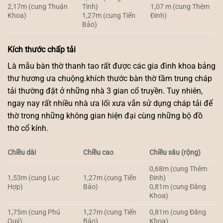
2,17m (cung Thuận
Tinh)
1,07 m (cung Thêm
Khoa)
1,27m (cung Tiến
Đinh)
Bảo)
Kích thước chấp tải
Là mẫu bàn thờ thanh tao rất được các gia đình khoa bảng
thư hương ưa chuộng.khích thước bàn thờ tầm trung cháp
tải thường đặt ở những nhà 3 gian cổ truyền. Tuy nhiên,
ngay nay rất nhiều nhà ưa lối xưa vẫn sử dụng cháp tải để
thờ trong những không gian hiện đại cùng những bộ đồ
thờ cổ kính.
Chiều dài
Chiều cao
Chiều sâu (rộng)
0,68m (cung Thêm
1,53m (cung Lục
1,27m (cung Tiến
Đinh)
Hợp)
Bảo)
0,81m (cung Đăng
Khoa)
1,75m (cung Phú
1,27m (cung Tiến
0,81m (cung Đăng
Quý)
Bảo)
Khoa)