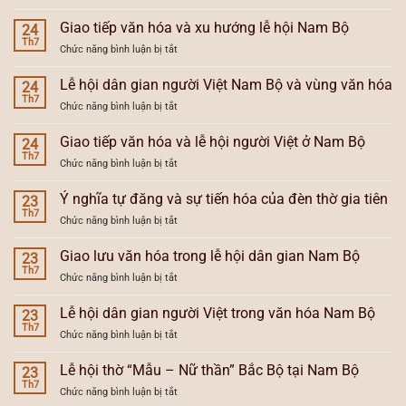
Xu
hướng
Giao tiếp văn hóa và xu hướng lễ hội Nam Bộ
24
dân
Th7
ở
Chức năng bình luận bị tắt
gian
Giao
hóa
tiếp
Lễ hội dân gian người Việt Nam Bộ và vùng văn hóa
và
24
văn
Th7
tổng
ở
Chức năng bình luận bị tắt
hóa
hợp
Lễ
và
hóa
hội
Giao tiếp văn hóa và lễ hội người Việt ở Nam Bộ
xu
24
lễ
dân
Th7
hướng
hội
ở
Chức năng bình luận bị tắt
gian
lễ
Nam
Giao
người
hội
Bộ
tiếp
Ý nghĩa tự đăng và sự tiến hóa của đèn thờ gia tiên
Việt
23
Nam
văn
Th7
Nam
Bộ
ở
Chức năng bình luận bị tắt
hóa
Bộ
Ý
và
và
nghĩa
Giao lưu văn hóa trong lễ hội dân gian Nam Bộ
lễ
23
vùng
tự
Th7
hội
văn
ở
Chức năng bình luận bị tắt
đăng
người
hóa
Giao
và
Việt
lưu
Lễ hội dân gian người Việt trong văn hóa Nam Bộ
sự
23
ở
văn
Th7
tiến
Nam
ở
Chức năng bình luận bị tắt
hóa
hóa
Bộ
Lễ
trong
của
hội
Lễ hội thờ “Mẫu – Nữ thần” Bắc Bộ tại Nam Bộ
lễ
23
đèn
dân
Th7
hội
thờ
ở
Chức năng bình luận bị tắt
gian
dân
gia