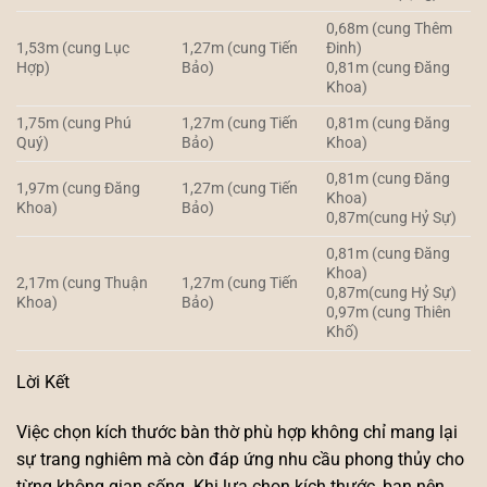
0,68m (cung Thêm
1,53m (cung Lục
1,27m (cung Tiến
Đinh)
Hợp)
Bảo)
0,81m (cung Đăng
Khoa)
1,75m (cung Phú
1,27m (cung Tiến
0,81m (cung Đăng
Quý)
Bảo)
Khoa)
0,81m (cung Đăng
1,97m (cung Đăng
1,27m (cung Tiến
Khoa)
Khoa)
Bảo)
0,87m(cung Hỷ Sự)
0,81m (cung Đăng
Khoa)
2,17m (cung Thuận
1,27m (cung Tiến
0,87m(cung Hỷ Sự)
Khoa)
Bảo)
0,97m (cung Thiên
Khố)
Lời Kết
Việc chọn kích thước bàn thờ phù hợp không chỉ mang lại
sự trang nghiêm mà còn đáp ứng nhu cầu phong thủy cho
từng không gian sống. Khi lựa chọn kích thước, bạn nên