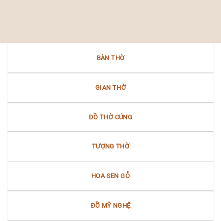
Lễ
người
gian
tiên
hội
Việt
Nam
thờ
trong
Bộ
“Mẫu
văn
–
hóa
Nữ
Nam
thần”
Bộ
BÀN THỜ
Bắc
Bộ
tại
Nam
GIAN THỜ
Bộ
ĐỒ THỜ CÚNG
TƯỢNG THỜ
HOA SEN GỖ
ĐỒ MỸ NGHỆ