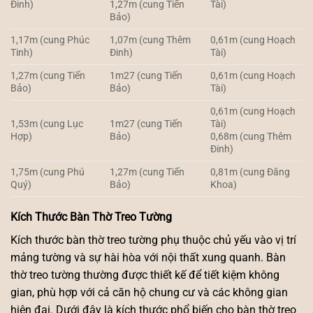
Đinh)
1,27m (cung Tiến
Tài)
Bảo)
1,17m (cung Phúc
1,07m (cung Thêm
0,61m (cung Hoạch
Tinh)
Đinh)
Tài)
1,27m (cung Tiến
1m27 (cung Tiến
0,61m (cung Hoạch
Bảo)
Bảo)
Tài)
0,61m (cung Hoạch
1,53m (cung Lục
1m27 (cung Tiến
Tài)
Hợp)
Bảo)
0,68m (cung Thêm
Đinh)
1,75m (cung Phú
1,27m (cung Tiến
0,81m (cung Đăng
Quý)
Bảo)
Khoa)
Kích Thước Bàn Thờ Treo Tường
Kích thước bàn thờ treo tường phụ thuộc chủ yếu vào vị trí
mảng tường và sự hài hòa với nội thất xung quanh. Bàn
thờ treo tường thường được thiết kế để tiết kiệm không
gian, phù hợp với cả căn hộ chung cư và các không gian
hiện đại. Dưới đây là kích thước phổ biến cho bàn thờ treo