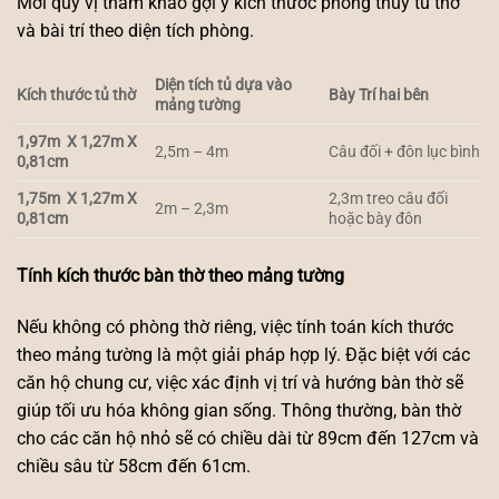
Mời quý vị tham khảo gợi ý kích thước phong thủy tủ thờ
và bài trí theo diện tích phòng.
Diện tích tủ dựa vào
Kích thước tủ thờ
Bày Trí hai bên
mảng tường
1,97m X 1,27m X
2,5m – 4m
Câu đối + đôn lục bình
0,81cm
1,75m X 1,27m X
2,3m treo câu đối
2m – 2,3m
0,81cm
hoặc bày đôn
Tính kích thước bàn thờ theo mảng tường
Nếu không có phòng thờ riêng, việc tính toán kích thước
theo mảng tường là một giải pháp hợp lý. Đặc biệt với các
căn hộ chung cư, việc xác định vị trí và hướng bàn thờ sẽ
giúp tối ưu hóa không gian sống. Thông thường, bàn thờ
cho các căn hộ nhỏ sẽ có chiều dài từ 89cm đến 127cm và
chiều sâu từ 58cm đến 61cm.