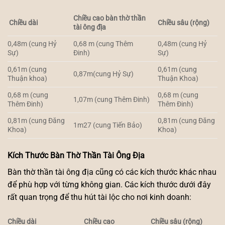
Chiều cao bàn thờ thần
Chiều dài
Chiều sâu (rộng)
tài ông địa
0,48m (cung Hỷ
0,68 m (cung Thêm
0,48m (cung Hỷ
Sự)
Đinh)
Sự)
0,61m (cung
0,61m (cung
0,87m(cung Hỷ Sự)
Thuận khoa)
Thuận Khoa)
0,68 m (cung
0,68 m (cung
1,07m (cung Thêm Đinh)
Thêm Đinh)
Thêm Đinh)
0,81m (cung Đăng
0,81m (cung Đăng
1m27 (cung Tiến Bảo)
Khoa)
Khoa)
Kích Thước Bàn Thờ Thần Tài Ông Địa
Bàn thờ thần tài ông địa cũng có các kích thước khác nhau
để phù hợp với từng không gian. Các kích thước dưới đây
rất quan trọng để thu hút tài lộc cho nơi kinh doanh:
Chiều dài
Chiều cao
Chiều sâu (rộng)