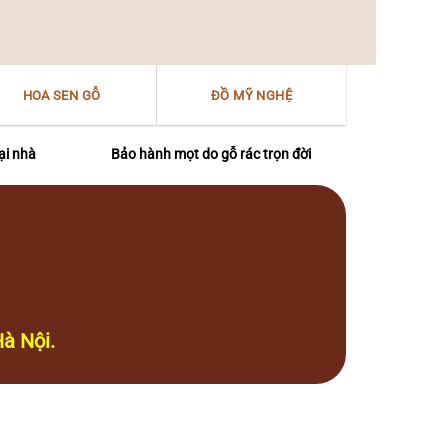
HOA SEN GỖ
ĐỒ MỸ NGHỆ
ại nhà
Bảo hành mọt do gỗ rác trọn đời
à Nội.