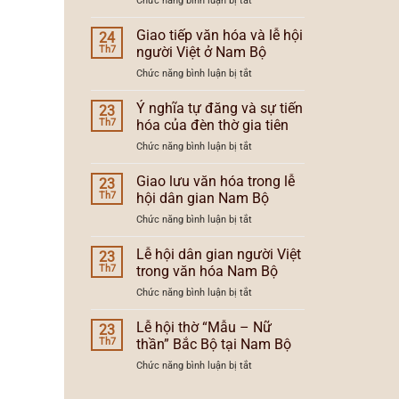
Chức năng bình luận bị tắt
và
lễ
Lễ
xu
hội
hội
Giao tiếp văn hóa và lễ hội
hướng
24
Nam
dân
lễ
Th7
người Việt ở Nam Bộ
Bộ
gian
hội
ở
Chức năng bình luận bị tắt
người
Nam
Giao
Việt
Bộ
tiếp
Ý nghĩa tự đăng và sự tiến
Nam
23
văn
Bộ
Th7
hóa của đèn thờ gia tiên
hóa
và
ở
Chức năng bình luận bị tắt
và
vùng
Ý
lễ
văn
nghĩa
Giao lưu văn hóa trong lễ
hội
23
hóa
tự
người
Th7
hội dân gian Nam Bộ
đăng
Việt
ở
Chức năng bình luận bị tắt
và
ở
Giao
sự
Nam
lưu
Lễ hội dân gian người Việt
tiến
23
Bộ
văn
hóa
Th7
trong văn hóa Nam Bộ
hóa
của
ở
Chức năng bình luận bị tắt
trong
đèn
Lễ
lễ
thờ
hội
Lễ hội thờ “Mẫu – Nữ
hội
23
gia
dân
dân
Th7
thần” Bắc Bộ tại Nam Bộ
tiên
gian
gian
ở
Chức năng bình luận bị tắt
người
Nam
Lễ
Việt
Bộ
hội
trong