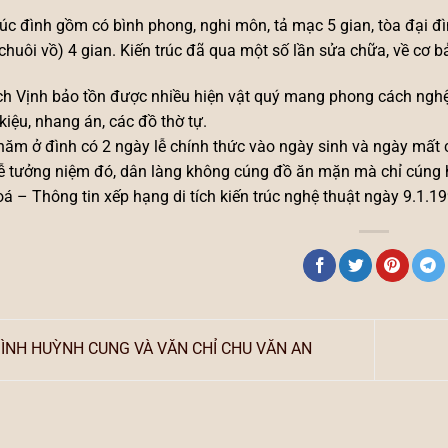
rúc đình gồm có bình phong, nghi môn, tả mạc 5 gian, tòa đại đì
chuôi vồ) 4 gian. Kiến trúc đã qua một số lần sửa chữa, về c
ch Vịnh bảo tồn được nhiều hiện vật quý mang phong cách nghệ
, kiệu, nhang án, các đồ thờ tự.
ăm ở đình có 2 ngày lễ chính thức vào ngày sinh và ngày mất 
ễ tưởng niệm đó, dân làng không cúng đồ ăn mặn mà chỉ cúng 
á – Thông tin xếp hạng di tích kiến trúc nghệ thuật ngày 9.1.19
ÌNH HUỲNH CUNG VÀ VĂN CHỈ CHU VĂN AN