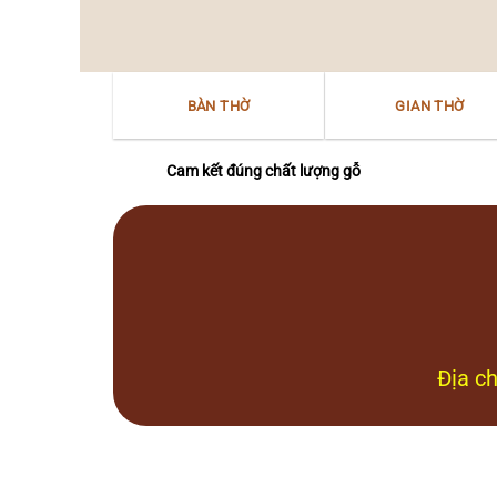
thờ
văn
“Mẫu
hóa
–
Nam
Nữ
Bộ
thần”
BÀN THỜ
GIAN THỜ
Bắc
Bộ
tại
Nam
Cam kết đúng chất lượng gỗ
Bộ
Địa ch