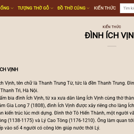
Tìm
HỐNG
TƯỢNG THỜ GỖ
ĐỒ THỜ CÚNG
KIẾN THỨC
kiếm:
KIẾN THỨC
ĐÌNH ÍCH VỊ
ÍCH VỊNH
ch Vịnh, tên chữ là Thanh Trung Từ, tức là đền Thanh Trung. Đìn
Thanh Trì, Hà Nội.
ấm bia đình Ích Vịnh, từ xa xưa dân làng Ích Vịnh cùng thờ thà
m Gia Long 7 (1808), đình Ích Vịnh được xây riêng cho làng Ích
n kiến trúc lúc mới dựng. Đình thờ Tô Hiến Thành, một người vă
ng (1138-1175) và Lý Cao Tông (1176-1210). Ông làm quan tới
p vào số 4 người có công lớn giúp nước thời Lý.