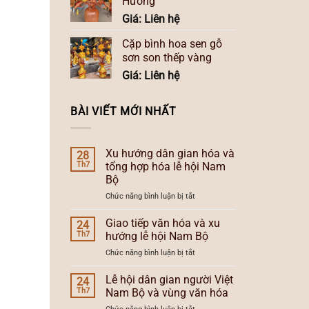
Hương
Giá: Liên hệ
Cặp bình hoa sen gỗ
sơn son thếp vàng
Giá: Liên hệ
BÀI VIẾT MỚI NHẤT
Xu hướng dân gian hóa và
28
Th7
tổng hợp hóa lễ hội Nam
Bộ
ở
Chức năng bình luận bị tắt
Xu
hướng
Giao tiếp văn hóa và xu
24
dân
Th7
hướng lễ hội Nam Bộ
gian
ở
Chức năng bình luận bị tắt
hóa
Giao
và
tiếp
Lễ hội dân gian người Việt
tổng
24
văn
hợp
Th7
Nam Bộ và vùng văn hóa
hóa
hóa
ở