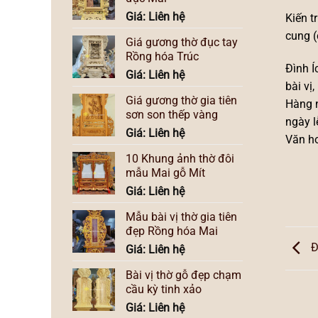
Giá: Liên hệ
Kiến t
cung (
Giá gương thờ đục tay
Rồng hóa Trúc
Đình Í
Giá: Liên hệ
bài vị
Giá gương thờ gia tiên
Hàng n
sơn son thếp vàng
ngày l
Giá: Liên hệ
Văn ho
10 Khung ảnh thờ đôi
mẫu Mai gỗ Mít
Giá: Liên hệ
Mẫu bài vị thờ gia tiên
đẹp Rồng hóa Mai
Đ
Giá: Liên hệ
Bài vị thờ gỗ đẹp chạm
cầu kỳ tinh xảo
Giá: Liên hệ