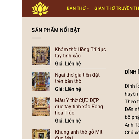
Skip
BÀN THỜ
GIAN THỜ TRUYỀN T
to
content
SẢN PHẨM NỔI BẬT
Khám thờ Hồng Trĩ đục
tay tinh xảo
Giá: Liên hệ
ĐÌNH 
Ngai thờ gia tiên đặt
trên bàn thờ
Đình Í
Giá: Liên hệ
huyện 
Mẫu Ỷ thờ CỰC ĐẸP
Theo t
đục tay tinh xảo Rồng
Đến nă
hóa Trúc
bộ phậ
Giá: Liên hệ
Anh Tô
Khung ảnh thờ gỗ Mít
Chú xế
đục Mai