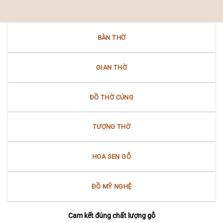
Bộ
“Mẫu
văn
–
hóa
Nữ
Nam
thần”
Bộ
BÀN THỜ
Bắc
Bộ
tại
Nam
GIAN THỜ
Bộ
ĐỒ THỜ CÚNG
TƯỢNG THỜ
HOA SEN GỖ
ĐỒ MỸ NGHỆ
Cam kết đúng chất lượng gỗ