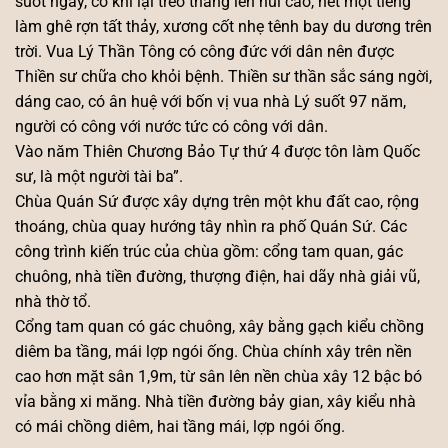
suốt ngày, có khi lại trèo thẳng lên núi cao, hét một tiếng
làm ghê rợn tất thảy, xương cốt nhẹ tênh bay du dương trên
trời. Vua Lý Thần Tông có công đức với dân nên được
Thiền sư chữa cho khỏi bệnh. Thiền sư thần sắc sáng ngời,
dáng cao, có ân huệ với bốn vị vua nhà Lý suốt 97 năm,
người có công với nước tức có công với dân.
Vào năm Thiên Chương Bảo Tự thứ 4 được tôn làm Quốc
sư, là một người tài ba”.
Chùa Quán Sứ được xây dựng trên một khu đất cao, rộng
thoáng, chùa quay hướng tây nhìn ra phố Quán Sứ. Các
công trình kiến trúc của chùa gồm: cổng tam quan, gác
chuông, nhà tiền đường, thượng điện, hai dãy nhà giải vũ,
nhà thờ tổ.
Cổng tam quan có gác chuông, xây bằng gạch kiểu chồng
diêm ba tầng, mái lợp ngói ống. Chùa chính xây trên nền
cao hơn mặt sân 1,9m, từ sân lên nền chùa xây 12 bậc bó
vỉa bằng xi măng. Nhà tiền đường bảy gian, xây kiểu nhà
có mái chồng diêm, hai tầng mái, lợp ngói ống.