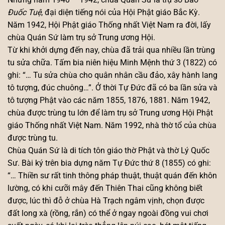
Đuốc Tuệ
, đại diện tiếng nói của Hội Phật giáo Bắc Kỳ.
Năm 1942, Hội Phật giáo Thống nhất Việt Nam ra đời, lấy
chùa Quán Sứ làm trụ sở Trung ương Hội.
Từ khi khởi dựng đến nay, chùa đã trải qua nhiều lần trùng
tu sửa chữa. Tấm bia niên hiệu Minh Mệnh thứ 3 (1822) có
ghi: “… Tu sửa chùa cho quân nhân cầu đảo, xây hành lang
tô tượng, đúc chuông…”. Ở thời Tự Đức đã có ba lần sửa và
tô tượng Phật vào các năm 1855, 1876, 1881. Năm 1942,
chùa được trùng tu lớn để làm trụ sở Trung ương Hội Phật
giáo Thống nhất Việt Nam. Năm 1992, nhà thờ tổ của chùa
được trùng tu.
Chùa Quán Sứ là di tích tôn giáo thờ Phật và thờ Lý Quốc
Sư. Bài ký trên bia dựng năm Tự Đức thứ 8 (1855) có ghi:
“… Thiền sư rất tinh thông pháp thuật, thuật quán đến khôn
lường, có khi cưỡi mây đến Thiên Thai cũng không biết
được, lúc thì đỗ ở chùa Hà Trạch ngâm vịnh, chọn được
đất long xà (rồng, rắn) có thể ở ngay ngoài đồng vui chơi