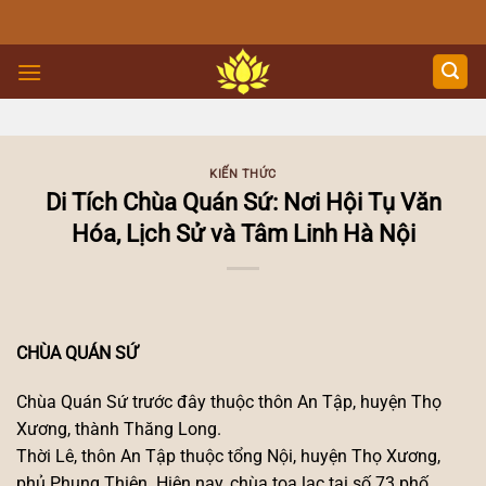
Skip
to
content
KIẾN THỨC
Di Tích Chùa Quán Sứ: Nơi Hội Tụ Văn
Hóa, Lịch Sử và Tâm Linh Hà Nội
CHÙA QUÁN SỨ
Chùa Quán Sứ trước đây thuộc thôn An Tập, huyện Thọ
Xương, thành Thăng Long.
Thời Lê, thôn An Tập thuộc tổng Nội, huyện Thọ Xương,
phủ Phụng Thiên. Hiện nay, chùa tọa lạc tại số 73 phố