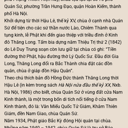
Quán Sứ, phường Trần Hưng Đạo, quận Hoàn Kiếm, thành
phố Hà Nội.
Khởi dựng từ thời Hậu Lê, thế kỷ XV, chùa ở cạnh nhà Quán
Sứ để tiện cho các sứ thần nước Lào, Chiêm Thành qua
tụng kinh, lễ Phật khi đến giao thiệp với triều đình ở Kinh
đô Thăng Long. Tấm bia dựng năm Thiệu Trị thứ 2 (1842)
do Lê Duy Trung soạn còn lưu giữ tại chùa có ghi: “Tiền
đường thờ Phật, hậu đường thờ Lý Quốc Sư. Đầu đời Gia
Long, Thăng Long đổi ra Bắc Thành chia đặt các đồn
quân, chùa ở giáp đồn Hậu Quân”.
Theo chú thích bản đồ Hồng Đức thành Thăng Long thời
Hậu Lê (in kèm trong sách
Hà Nội nửa đầu thế kỷ XX
, Nxb.
Hà Nội, 1986) cho biết, chùa Quán Sứ ở vùng đất cửa Nam
Kinh thành, là một trong bốn di tích nổi tiếng ở cửa Nam
Kinh thành, đó là: Văn Miếu Quốc Tử Giám, Khâm Thiên
Giám, đền Nam Giao, chùa Quán Sứ.
Năm 1934, Phật giáo Bắc Kỳ đóng Hội quán tại chùa.
Những năm 1940 – 1942, chùa Quán Sứ là trụ sở Báo