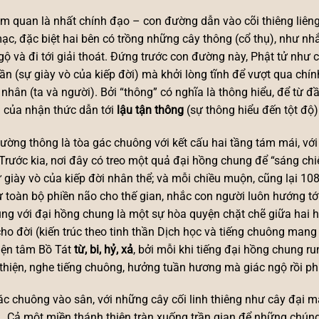
m quan là nhất chính đạo – con đường dẫn vào cõi thiêng liêng
c, đặc biệt hai bên có trồng những cây thông (cổ thụ), như nhắ
gộ và đi tới giải thoát. Đứng trước con đường này, Phật tử như
rần (sự giày vò của kiếp đời) mà khởi lòng tĩnh để vượt qua chí
 nhân (ta và người). Bởi “thông” có nghĩa là thông hiểu, để từ
 của nhận thức dẫn tới
lậu tận thông
(sự thông hiểu đến tột độ)
ường thông là tòa gác chuông với kết cấu hai tầng tám mái, v
Trước kia, nơi đây có treo một quả đại hồng chung để “sáng chi
 giày vò của kiếp đời nhân thể; và mỗi chiều muộn, cũng lại 108
rừ toàn bộ phiền não cho thế gian, nhắc con người luôn hướng tới
ng với đại hồng chung là một sự hòa quyện chặt chẽ giữa hai h
ho đời (kiến trúc theo tinh thần Dịch học và tiếng chuông mang
iện tâm Bồ Tát
từ, bi, hỷ, xả
, bởi mỗi khi tiếng đại hồng chung run
thiện, nghe tiếng chuông, hưởng tuần hương mà giác ngộ rồi phi
c chuông vào sân, với những cây cối linh thiêng như cây đại m
 Cả một miền thánh thiện tràn xuống trần gian để những chúng 