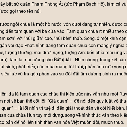
ây bắt sứ quân Phạm Phòng Át (tức Phạm Bạch Hổ), làm cả vùng
ược gọi theo tên núi.
rước ngôi chùa là một hồ nước, vốn dưới dạng tự nhiên, được c
ng đến tam quan với ba cửa vào. Tam quan chùa ít nhiều theo 
am sơn” với “núi giữa” cao, “núi bên” thấp. Song, ở một khía cạn
gắn với đạo Phật, hình dáng tam quan chùa còn mang ý nghĩa d
hẹ, tượng Dương; mái dưới nặng, tượng Âm; bốn phía mái ứng v
âm); tám lá mái tượng cho
Bát quái
… Nhìn chung, trong kết cấ
át sinh, phát triển, cầu mùa màng tốt tươi, phản ánh ước vọn
siêu lực vũ trụ góp phần vào sự đối đãi âm dương sinh ra muô
iên, đã là tam quan của chùa thì kiến trúc này vẫn như một “t
 nói về bản thể cốt lõi; “Giả quan” – để nói đến quy luật vô th
 quan” – là lối nhìn trí tuệ đi đến giải thoát dẫn về cõi Niết bàn.
an của chùa Hun tuy mới dựng, song về hình thức vẫn theo kiể
cơ bản để nói lên tinh thần văn hóa Việt muôn đời, muôn thuở.