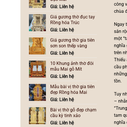
công v
Giá: Liên hệ
chùa đ
Giá gương thờ đục tay
Rồng hóa Trúc
Ngay t
Giá: Liên hệ
sân rộ
một “t
Giá gương thờ gia tiên
nghĩa 
sơn son thếp vàng
trên n
Giá: Liên hệ
Thiếu 
10 Khung ảnh thờ đôi
cầu ph
mẫu Mai gỗ Mít
những 
Giá: Liên hệ
tồn.
Mẫu bài vị thờ gia tiên
đẹp Rồng hóa Mai
Tuy nh
Giá: Liên hệ
– nhằm
“Trung
Bài vị thờ gỗ đẹp chạm
tam qu
cầu kỳ tinh xảo
nghĩa 
Giá: Liên hệ