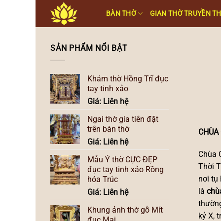
Skip
BÀN THỜ
GIAN THỜ TRUYỀN T
to
content
SẢN PHẨM NỔI BẬT
Khám thờ Hồng Trĩ đục
tay tinh xảo
Giá: Liên hệ
Ngai thờ gia tiên đặt
trên bàn thờ
CHÙA
Giá: Liên hệ
Chùa 
Mẫu Ỷ thờ CỰC ĐẸP
Thời T
đục tay tinh xảo Rồng
nơi tụ
hóa Trúc
là
chù
Giá: Liên hệ
thường
Khung ảnh thờ gỗ Mít
kỷ X, 
đục Mai