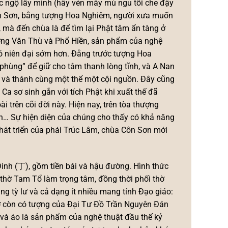
giác ngộ lấy mình (hãy vén mây mù ngu tối che đậy
a Côn Sơn, bằng tượng Hoa Nghiêm, người xưa muốn
 mà đến chùa là để tìm lại Phật tâm ẩn tàng ở
ượng Văn Thù và Phổ Hiền, sản phẩm của nghệ
 có niên đại sớm hơn. Đằng trước tượng Hoa
 phùng” để giữ cho tâm thanh lòng tĩnh, và A Nan
àm và thánh cùng một thể một cội nguồn. Đây cũng
Ca sơ sinh gắn với tích Phật khi xuất thế đã
trên cõi đời này. Hiện nay, trên tòa thượng
ơn… Sự hiện diện của chúng cho thấy có khả năng
 phát triển của phái Trúc Lâm, chùa Côn Sơn mới
Đinh (丁), gồm tiền bái và hậu đường. Hình thức
 thờ Tam Tổ làm trọng tâm, đồng thời phối thờ
g tỳ lư và cả dạng ít nhiều mang tính Đạo giáo:
hờ còn có tượng của Đại Tư Đồ Trần Nguyên Đán
 và áo là sản phẩm của nghệ thuật đầu thế kỷ