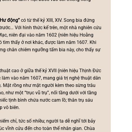
 Hư động”
có từ thế kỷ XIII, XIV. Song bia đứng
trước… Với hình thức kể trên, một nhà nghiên cứu
Mạc, niên đại vào năm 1602 (niên hiệu Hoằng
ó tìm thấy ở nơi khác, được làm năm 1607. Khi
ừng chân chiêm ngưỡng tấm bia này, cho thấy sự
huật cao ở giữa thế kỷ XVII (niên hiệu Thịnh Đức
làm vào năm 1607, mang giá trị nghệ thuật dân
g. Mặt rồng như mặt người kèm theo sừng trâu
, như một “trục vũ trụ”, nối tầng dưới với tầng
chiếc tịnh bình chứa nước cam lồ; thân trụ sáu
p vô biên.
hiếm chỉ, tức số nhiều; người ta dễ nghĩ tới bảy
úc vĩnh cửu đến cho toàn thể nhân gian. Chùa