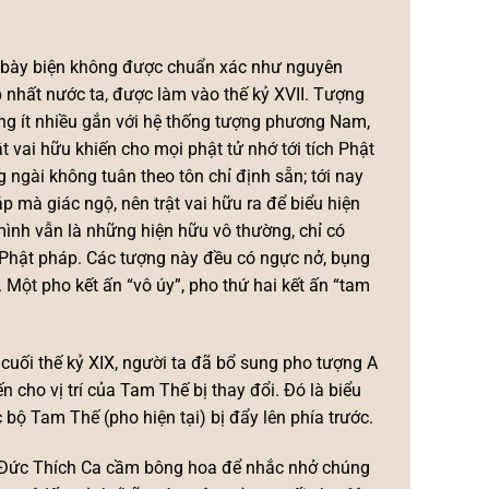
c bày biện không được chuẩn xác như nguyên
 nhất nước ta, được làm vào thế kỷ XVII. Tượng
ợng ít nhiều gắn với hệ thống tượng phương Nam,
ật vai hữu khiến cho mọi phật tử nhớ tới tích Phật
 ngài không tuân theo tôn chỉ định sẵn; tới nay
p mà giác ngộ, nên trật vai hữu ra để biểu hiện
 mình vẫn là những hiện hữu vô thường, chỉ có
g Phật pháp. Các tượng này đều có ngực nở, bụng
 Một pho kết ấn “vô úy”, pho thứ hai kết ấn “tam
uối thế kỷ XIX, người ta đã bổ sung pho tượng A
 cho vị trí của Tam Thế bị thay đổi. Đó là biểu
 bộ Tam Thế (pho hiện tại) bị đẩy lên phía trước.
 Đức Thích Ca cầm bông hoa để nhắc nhở chúng