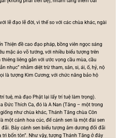
ai (không phải trên bệ), nhằm tăng thêm oai
i lẽ đạo lẽ đời, vì thế so với các chùa khác, ngài
ến Thiện đề cao đạo pháp, bồng viên ngọc sáng
ều mặc áo võ tướng, với nhiều biểu tượng trên
 thiêng liêng gắn với ước vọng cầu mùa, cầu
nhục” nhằm diệt trừ tham, sân, si, ái, ố, hỷ, nộ
gọi là tượng Kim Cương; với chức năng bảo hộ
í tuệ, mà đạo Phật lại lấy trí tuệ làm trọng).
ủa Đức Thích Ca, đó là A Nan (Tăng – một trong
 giống như chùa khác, Thánh Tăng chùa Côn
là một cánh hoa cúc, đế cánh sen là một đài sen
 đãi. Bảy cánh sen biểu tượng âm dương đối đãi
gia trì bổn tôn”. Như vậy, tượng Thánh Tăng ở đây