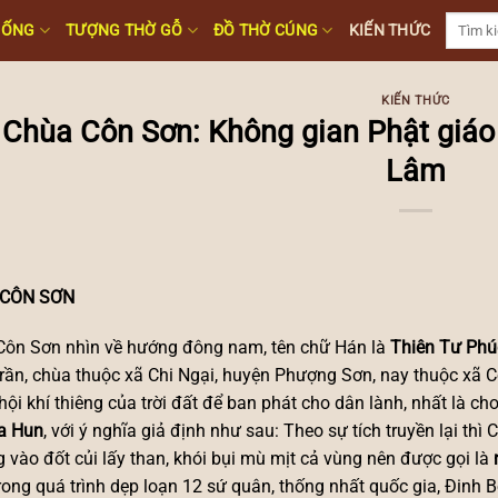
Tìm
HỐNG
TƯỢNG THỜ GỖ
ĐỒ THỜ CÚNG
KIẾN THỨC
kiếm:
KIẾN THỨC
Chùa Côn Sơn: Không gian Phật giáo 
Lâm
 CÔN SƠN
Côn Sơn nhìn về hướng đông nam, tên chữ Hán là
Thiên Tư Phú
rần, chùa thuộc xã Chi Ngại, huyện Phượng Sơn, nay thuộc xã C
 hội khí thiêng của trời đất để ban phát cho dân lành, nhất là 
a Hun
, với ý nghĩa giả định như sau: Theo sự tích truyền lại 
 vào đốt củi lấy than, khói bụi mù mịt cả vùng nên được gọi là
trong quá trình dẹp loạn 12 sứ quân, thống nhất quốc gia, Đinh