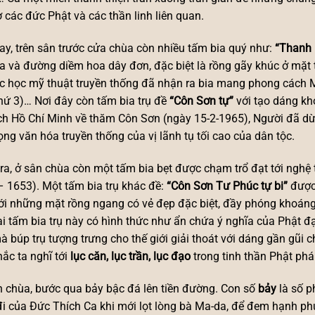
ờ các đức Phật và các thần linh liên quan.
ay, trên sân trước cửa chùa còn nhiều tấm bia quý như:
“Thanh
ùa và đường diềm hoa dây đơn, đặc biệt là rồng gãy khúc ở mặt 
c học mỹ thuật truyền thống đã nhận ra bia mang phong cách 
hứ 3)… Nơi đây còn tấm bia trụ đề
“Côn Sơn tự”
với tạo dáng kh
ch Hồ Chí Minh về thăm Côn Sơn (ngày 15-2-1965), Người đã d
rọng văn hóa truyền thống của vị lãnh tụ tối cao của dân tộc.
ra, ở sân chùa còn một tấm bia bẹt được chạm trổ đạt tới nghệ t
– 1653). Một tấm bia trụ khác đề:
“Côn Sơn Tư Phúc tự bi”
được 
ới những mặt rồng ngang có vẻ đẹp đặc biệt, đầy phóng khoán
ai tấm bia trụ này có hình thức như ẩn chứa ý nghĩa của Phật đạo
mà búp trụ tượng trưng cho thế giới giải thoát với dáng gần gũi 
ắc ta nghĩ tới
lục căn, lục trần, lục đạo
trong tinh thần Phật phá
 chùa, bước qua bảy bậc đá lên tiền đường. Con số
bảy
là số p
i của Đức Thích Ca khi mới lọt lòng bà Ma-da, để đem hạnh ph