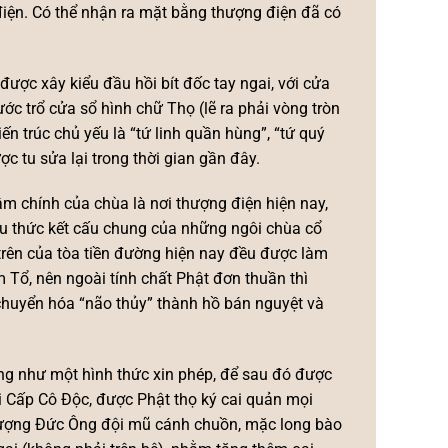
điện. Có thể nhận ra mặt bằng thượng điện đã có
được xây kiểu đầu hồi bít đốc tay ngai, với cửa
ớc trổ cửa sổ hình chữ Thọ (lẽ ra phải vòng tròn
ến trúc chủ yếu là “tứ linh quần hùng”, “tứ quý
c tu sửa lại trong thời gian gần đây.
tâm chính của chùa là nơi thượng điện hiện nay,
ểu thức kết cấu chung của những ngôi chùa cổ
 trên của tòa tiền đường hiện nay đều được làm
 Tổ, nên ngoài tính chất Phật đơn thuần thì
 chuyển hóa “não thủy” thành hồ bán nguyệt và
Ông như một hình thức xin phép, để sau đó được
gài Cấp Cô Độc, được Phật thọ ký cai quản mọi
 tượng Đức Ông đội mũ cánh chuồn, mặc long bào