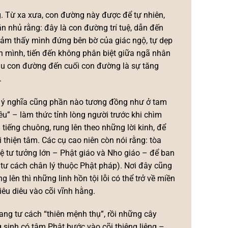
. Từ xa xưa, con đường này được để tự nhiên,
n nhủ rằng: đây là con đường trí tuệ, dẫn đến
 cảm thấy mình đứng bên bờ của giác ngộ, tự dẹp
nh mình, tiến đến không phân biệt giữa ngã nhân
 đầu con đường đến cuối con đường là sự tăng
.
ới ý nghĩa cũng phần nào tương đồng như ở tam
êu” – làm thức tỉnh lòng người trước khi chìm
 tiếng chuông, rung lên theo những lời kinh, để
 thiện tâm. Các cụ cao niên còn nói rằng: tòa
ệ tư tưởng lớn – Phật giáo và Nho giáo – để ban
 tư cách chân lý thuộc Phật pháp). Nơi đây cũng
g lên thì những linh hồn tội lỗi có thể trở về miền
êu diêu vào cõi vĩnh hằng.
ang tư cách “thiên mệnh thụ”, rồi những cây
sinh có tâm Phật bước vào cõi thiêng liêng –