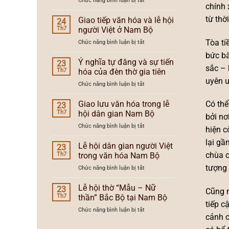
Chức năng bình luận bị tắt
và
lễ
chính 
Lễ
xu
hội
hội
từ thờ
Giao tiếp văn hóa và lễ hội
hướng
24
Nam
dân
lễ
Th7
người Việt ở Nam Bộ
Bộ
gian
hội
Tòa ti
ở
Chức năng bình luận bị tắt
người
Nam
Giao
Việt
Bộ
bức bà
tiếp
Ý nghĩa tự đăng và sự tiến
Nam
23
sắc – 
văn
Bộ
Th7
hóa của đèn thờ gia tiên
hóa
và
uyên ư
ở
Chức năng bình luận bị tắt
và
vùng
Ý
lễ
văn
nghĩa
Giao lưu văn hóa trong lễ
hội
Có thể
23
hóa
tự
người
Th7
hội dân gian Nam Bộ
bởi nơ
đăng
Việt
ở
Chức năng bình luận bị tắt
và
hiện c
ở
Giao
sự
Nam
lại gầ
lưu
Lễ hội dân gian người Việt
tiến
23
Bộ
văn
hóa
chùa c
Th7
trong văn hóa Nam Bộ
hóa
của
tượng 
ở
Chức năng bình luận bị tắt
trong
đèn
Lễ
lễ
thờ
hội
Lễ hội thờ “Mẫu – Nữ
hội
23
gia
Cũng n
dân
dân
Th7
thần” Bắc Bộ tại Nam Bộ
tiên
gian
tiếp c
gian
ở
Chức năng bình luận bị tắt
người
Nam
cảnh c
Lễ
Việt
Bộ
hội
trong