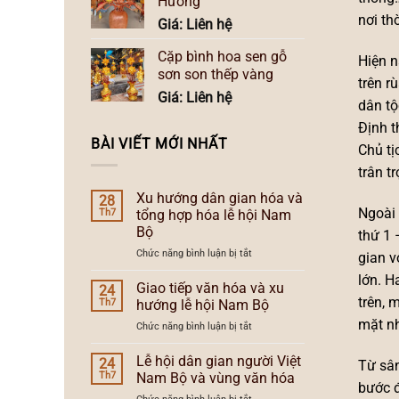
Hương
nơi th
Giá: Liên hệ
Cặp bình hoa sen gỗ
Hiện n
sơn son thếp vàng
trên r
Giá: Liên hệ
dân tộ
Định t
BÀI VIẾT MỚI NHẤT
Chủ tị
trân t
Xu hướng dân gian hóa và
28
Ngoài 
Th7
tổng hợp hóa lễ hội Nam
Bộ
thứ 1 
ở
Chức năng bình luận bị tắt
gian v
Xu
lớn. H
hướng
Giao tiếp văn hóa và xu
24
dân
trên, 
Th7
hướng lễ hội Nam Bộ
gian
mặt nh
ở
Chức năng bình luận bị tắt
hóa
Giao
và
tiếp
Lễ hội dân gian người Việt
tổng
24
Từ sân
văn
hợp
Th7
Nam Bộ và vùng văn hóa
bước đ
hóa
hóa
ở