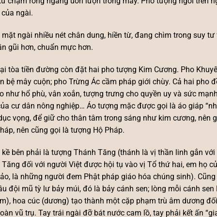
tử chạm rồng ngang uốn lượn trong mây. Pho tượng ngồi trên ng
của ngài.
mặt ngài nhiều nét chân dung, hiền từ, đang chìm trong suy tư vớ
ần gũi hơn, chuẩn mực hơn.
ại tòa tiền đường còn đặt hai pho tượng Kim Cương. Pho Khuy
ên bệ mây cuộn; pho Trừng Ác cầm pháp giới chùy. Cả hai pho đ
o như hổ phù, vân xoắn, tượng trưng cho quyền uy và sức mạnh
ủa cư dân nông nghiệp… Áo tượng mặc được gọi là áo giáp “nhẫn 
dục vọng, để giữ cho thân tâm trong sáng như kim cương, nên 
háp, nên cũng gọi là tượng Hộ Pháp.
 kề bên phải là tượng Thánh Tăng (thánh là vị thần linh gắn với tr
Tăng đối với người Việt được hội tụ vào vị Tổ thứ hai, em họ c
ảo, là những người đem Phật pháp giáo hóa chúng sinh). Cũng
u đội mũ tỳ lư bảy múi, đó là bảy cánh sen; lòng mỗi cánh sen 
m), hoa cúc (dương) tạo thành một cặp phạm trù âm dương đối
toàn vũ trụ. Tay trái ngài đỡ bát nước cam lồ, tay phải kết ấn “