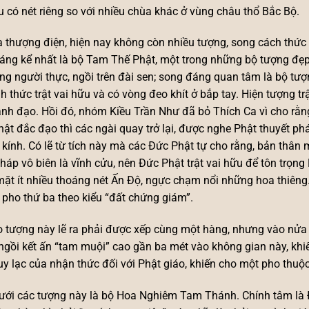
ều có nét riêng so với nhiều chùa khác ở vùng châu thổ Bắc Bộ.
a thượng điện, hiện nay không còn nhiều tượng, song cách thứ
áng kể nhất là bộ Tam Thế Phật, một trong những bộ tượng đẹp
ng người thực, ngồi trên đài sen; song đáng quan tâm là bộ tư
nh thức trật vai hữu và có vòng đeo khít ở bắp tay. Hiện tượng tr
ành đạo. Hồi đó, nhóm Kiều Trần Như đã bỏ Thích Ca vì cho rằng
ật đắc đạo thì các ngài quay trở lại, được nghe Phật thuyết phá
 kính. Có lẽ từ tích này mà các Đức Phật tự cho rằng, bản thân
háp vô biên là vĩnh cửu, nên Đức Phật trật vai hữu để tôn trọn
mặt ít nhiều thoáng nét Ấn Độ, ngực chạm nổi những hoa thiêng.
 pho thứ ba theo kiểu “đất chứng giám”.
 tượng này lẽ ra phải được xếp cùng một hàng, nhưng vào nửa c
ngồi kết ấn “tam muội” cao gần ba mét vào không gian này, khiến
uy lạc của nhận thức đối với Phật giáo, khiến cho một pho thuộc
dưới các tượng này là bộ Hoa Nghiêm Tam Thánh. Chính tâm là