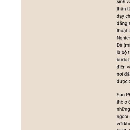
sinh v
thân t
dạy ch
đằng s
thuật 
Nghiêm
Đà (mặ
là bộ 
bước b
điện v
nơi đâ
được d
Sau Ph
thờ ở 
những 
ngoài 
với kh