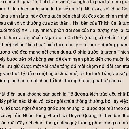
ào chùa thì phải “tự tính trạm viên”, có nghĩa là phải tự mình 
âm thì tự nhiên ánh sáng trí tuệ sẽ rọi tới). Như vậy, với chù
úng sinh rằng: hãy đừng quên bản chất tốt đẹp của chính mình,
au cái vỏ vô thường của xác thân… Hai bên của Thích Ca là t
cuối thế kỷ XVII. Tuy nhiên, phần đài sen của hai tượng này lại
 là hai đại đệ tử của Ngài, đó là Ca Diếp (mặt già) kết ấn “mật
t trẻ) kết ấn “liên hoa” biểu hiện cho lý – trí, âm – dương, ph
tượng khá đẹp mang nét chân dung. Ở phía trước là tượng Thích 
ảy bước trên bảy bông sen để đem hạnh phúc đến cho muôn loài 
ẫn lưu giữ được một vài chân tảng đá mài chạm nổi đài sen tr
y vào thời Lý đã có một ngôi chùa nhỏ, rồi tới thời Trần, với sự
ựng lại thành một chốn tổ linh thiêng thu hút phật tử gần xa.
ật điện, qua khoảng sân gạch là Tổ đường, kiến trúc kiểu chữ 
đây phần nào khác với các ngôi chùa thông thường, bởi lấy việc
vị tổ khác ngồi ở hàng ghế dưới nhưng lại được đội mũ theo dạn
các vị Trần Nhân Tông, Pháp Loa, Huyền Quang, thì trên ban t
uôn mặt đầy nét chân dung, nhiều quý tướng, phục trang có mũ