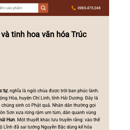
0985.475.248
và tinh hoa văn hóa Trúc
c tự
, nghĩa là ngôi chùa được trời ban phúc lành.
ộng Hòa, huyện Chí Linh, tỉnh Hải Dương. Đây là
cho chúng sinh có Phật quả. Nhân dân thường gọi
thì Côn Sơn xưa rừng rậm um tùm, dân quanh vùng
núi Hun
. Một thuyết khác lưu truyền rằng: vào thế
 Bộ Lĩnh đã sai tướng Nguyễn Bặc dùng kế hỏa