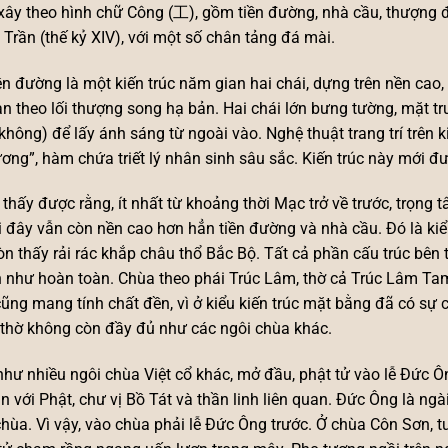
xây theo hình chữ Công (工), gồm tiền đường, nhà cầu, thượng 
i Trần (thế kỷ XIV), với một số chân tảng đá mài.
ền đường là một kiến trúc năm gian hai chái, dựng trên nền cao, 
n theo lối thượng song hạ bản. Hai chái lớn bưng tường, mặt trư
không) để lấy ánh sáng từ ngoài vào. Nghệ thuật trang trí trên ki
ơng”, hàm chứa triết lý nhân sinh sâu sắc. Kiến trúc này mới đượ
 thấy được rằng, ít nhất từ khoảng thời Mạc trở về trước, trọng 
i đây vẫn còn nền cao hơn hẳn tiền đường và nhà cầu. Đó là ki
òn thấy rải rác khắp châu thổ Bắc Bộ. Tất cả phần cấu trúc bên
n như hoàn toàn. Chùa theo phái Trúc Lâm, thờ cả Trúc Lâm Tam
ũng mang tính chất đền, vì ở kiểu kiến trúc mặt bằng đã có sự
thờ không còn đầy đủ như các ngôi chùa khác.
hư nhiều ngôi chùa Việt cổ khác, mở đầu, phật tử vào lễ Đức 
ận với Phật, chư vị Bồ Tát và thần linh liên quan. Đức Ông là n
hùa. Vì vậy, vào chùa phải lễ Đức Ông trước. Ở chùa Côn Sơn,