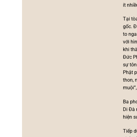
ít nhi
Tại tò
gốc. Đ
to nga
với hì
khi th
Đức Ph
sự tôn
Phật p
thon, 
muội”,
Ba pho
Di Đà 
hiện s
Tiếp 