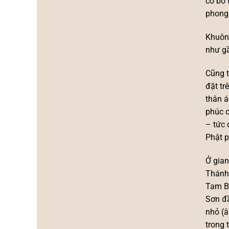
có bổ 
thờ
văn
phong 
“Mẫu
hóa
–
Nam
Nữ
Bộ
Khuôn 
thần”
như g
Bắc
Bộ
tại
Cũng t
Nam
đặt tr
Bộ
thân á
phúc c
– tức 
Phật p
Ở gian
Thánh 
Tam B
Sơn đầ
nhỏ (â
trong 