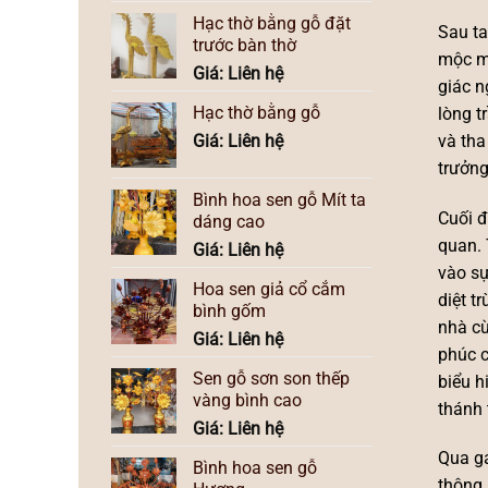
Hạc thờ bằng gỗ đặt
Sau ta
trước bàn thờ
mộc mạ
Giá: Liên hệ
giác n
Hạc thờ bằng gỗ
lòng t
Giá: Liên hệ
và tha
trưởng
Bình hoa sen gỗ Mít ta
Cuối đ
dáng cao
quan. 
Giá: Liên hệ
vào sự
Hoa sen giả cổ cắm
diệt t
bình gốm
nhà cù
Giá: Liên hệ
phúc c
Sen gỗ sơn son thếp
biểu h
vàng bình cao
thánh 
Giá: Liên hệ
Qua gá
Bình hoa sen gỗ
thông…