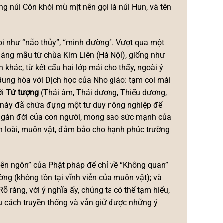
 núi Côn khói mù mịt nên gọi là núi Hun, và tên
oi như “não thủy”, “minh đường”. Vượt qua một
dáng mẫu từ chùa Kim Liên (Hà Nội), giống như
h khác, từ kết cấu hai lớp mái cho thấy, ngoài ý
ung hòa với Dịch học của Nho giáo: tạm coi mái
ới
Tứ tượng
(Thái âm, Thái dương, Thiếu dương,
u này đã chứa đựng một tư duy nông nghiệp để
g ngàn đời của con người, mong sao sức mạnh của
n loài, muôn vật, đảm bảo cho hạnh phúc trường
uyên ngôn” của Phật pháp để chỉ về “Không quan”
ường (không tồn tại vĩnh viễn của muôn vật); và
 Rõ ràng, với ý nghĩa ấy, chúng ta có thể tạm hiểu,
u cách truyền thống và vẫn giữ được những ý