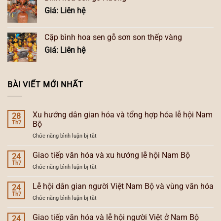
Giá: Liên hệ
Cặp bình hoa sen gỗ sơn son thếp vàng
Giá: Liên hệ
BÀI VIẾT MỚI NHẤT
Xu hướng dân gian hóa và tổng hợp hóa lễ hội Nam
28
Th7
Bộ
ở
Chức năng bình luận bị tắt
Xu
hướng
Giao tiếp văn hóa và xu hướng lễ hội Nam Bộ
24
dân
Th7
ở
Chức năng bình luận bị tắt
gian
Giao
hóa
tiếp
Lễ hội dân gian người Việt Nam Bộ và vùng văn hóa
và
24
văn
Th7
tổng
ở
Chức năng bình luận bị tắt
hóa
hợp
Lễ
và
hóa
hội
Giao tiếp văn hóa và lễ hội người Việt ở Nam Bộ
xu
24
lễ