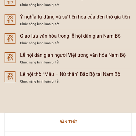
dân
Th7
hướng
hội
ở
Chức năng bình luận bị tắt
gian
lễ
Nam
Giao
người
hội
Bộ
tiếp
Ý nghĩa tự đăng và sự tiến hóa của đèn thờ gia tiên
Việt
23
Nam
văn
Th7
Nam
Bộ
ở
Chức năng bình luận bị tắt
hóa
Bộ
Ý
và
và
nghĩa
Giao lưu văn hóa trong lễ hội dân gian Nam Bộ
lễ
23
vùng
tự
Th7
hội
văn
ở
Chức năng bình luận bị tắt
đăng
người
hóa
Giao
và
Việt
lưu
Lễ hội dân gian người Việt trong văn hóa Nam Bộ
sự
23
ở
văn
Th7
tiến
Nam
ở
Chức năng bình luận bị tắt
hóa
hóa
Bộ
Lễ
trong
của
hội
Lễ hội thờ “Mẫu – Nữ thần” Bắc Bộ tại Nam Bộ
lễ
23
đèn
dân
Th7
hội
thờ
ở
Chức năng bình luận bị tắt
gian
dân
gia
Lễ
người
gian
tiên
hội
Việt
Nam
thờ
trong
Bộ
“Mẫu
văn
–
hóa
Nữ
Nam
thần”
Bộ
BÀN THỜ
Bắc
Bộ
tại