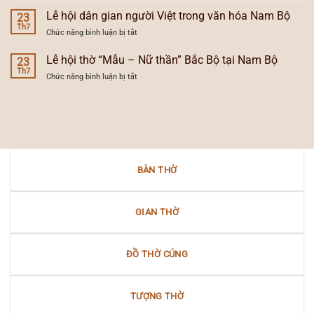
và
Việt
lưu
Lễ hội dân gian người Việt trong văn hóa Nam Bộ
sự
23
ở
văn
Th7
tiến
Nam
ở
Chức năng bình luận bị tắt
hóa
hóa
Bộ
Lễ
trong
của
hội
Lễ hội thờ “Mẫu – Nữ thần” Bắc Bộ tại Nam Bộ
lễ
23
đèn
dân
Th7
hội
thờ
ở
Chức năng bình luận bị tắt
gian
dân
gia
Lễ
người
gian
tiên
hội
Việt
Nam
thờ
trong
Bộ
“Mẫu
văn
–
hóa
Nữ
Nam
thần”
Bộ
BÀN THỜ
Bắc
Bộ
tại
Nam
GIAN THỜ
Bộ
ĐỒ THỜ CÚNG
TƯỢNG THỜ