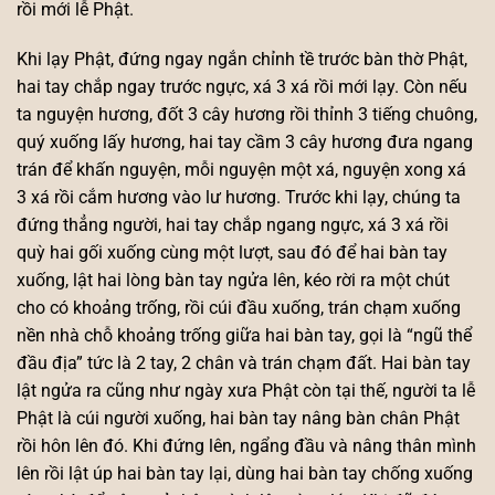
rồi mới lễ Phật.
Khi lạy Phật, đứng ngay ngắn chỉnh tề trước bàn thờ Phật,
hai tay chắp ngay trước ngực, xá 3 xá rồi mới lạy. Còn nếu
ta nguyện hương, đốt 3 cây hương rồi thỉnh 3 tiếng chuông,
quý xuống lấy hương, hai tay cầm 3 cây hương đưa ngang
trán để khấn nguyện, mỗi nguyện một xá, nguyện xong xá
3 xá rồi cắm hương vào lư hương. Trước khi lạy, chúng ta
đứng thẳng người, hai tay chắp ngang ngực, xá 3 xá rồi
quỳ hai gối xuống cùng một lượt, sau đó để hai bàn tay
xuống, lật hai lòng bàn tay ngửa lên, kéo rời ra một chút
cho có khoảng trống, rồi cúi đầu xuống, trán chạm xuống
nền nhà chỗ khoảng trống giữa hai bàn tay, gọi là “ngũ thể
đầu địa” tức là 2 tay, 2 chân và trán chạm đất. Hai bàn tay
lật ngửa ra cũng như ngày xưa Phật còn tại thế, người ta lễ
Phật là cúi người xuống, hai bàn tay nâng bàn chân Phật
rồi hôn lên đó. Khi đứng lên, ngẩng đầu và nâng thân mình
lên rồi lật úp hai bàn tay lại, dùng hai bàn tay chống xuống