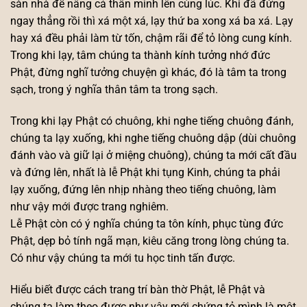
sàn nhà để nâng cả thân mình lên cùng lúc. Khi đã đứng
ngay thẳng rồi thì xá một xá, lạy thứ ba xong xá ba xá. Lạy
hay xá đều phải làm từ tốn, chậm rãi để tỏ lòng cung kính.
Trong khi lạy, tâm chúng ta thành kính tưởng nhớ đức
Phật, đừng nghĩ tưởng chuyện gì khác, đó là tâm ta trong
sạch, trong ý nghĩa thân tâm ta trong sạch.
Trong khi lạy Phật có chuông, khi nghe tiếng chuông đánh,
chúng ta lạy xuống, khi nghe tiếng chuông dập (dùi chuông
đánh vào và giữ lại ở miệng chuông), chúng ta mới cất đầu
và đứng lên, nhất là lễ Phật khi tụng Kinh, chúng ta phải
lạy xuống, đứng lên nhịp nhàng theo tiếng chuông, làm
như vậy mới được trang nghiêm.
Lễ Phật còn có ý nghĩa chúng ta tôn kính, phục tùng đức
Phật, dẹp bỏ tính ngã mạn, kiêu căng trong lòng chúng ta.
Có như vậy chúng ta mới tu học tinh tấn được.
Hiểu biết được cách trang trí bàn thờ Phật, lễ Phật và
chúng ta làm theo được như vậy mới chứng tỏ mình là một