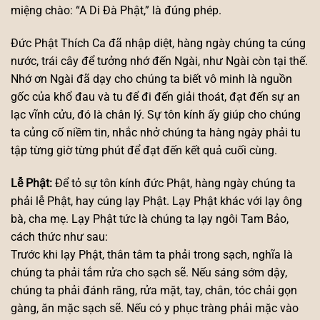
miệng chào: “A Di Đà Phật,” là đúng phép.
Đức Phật Thích Ca đã nhập diệt, hàng ngày chúng ta cúng
nước, trái cây để tưởng nhớ đến Ngài, như Ngài còn tại thế.
Nhớ ơn Ngài đã dạy cho chúng ta biết vô minh là nguồn
gốc của khổ đau và tu để đi đến giải thoát, đạt đến sự an
lạc vĩnh cửu, đó là chân lý. Sự tôn kính ấy giúp cho chúng
ta củng cố niềm tin, nhắc nhở chúng ta hàng ngày phải tu
tập từng giờ từng phút để đạt đến kết quả cuối cùng.
Lễ Phật:
Để tỏ sự tôn kính đức Phật, hàng ngày chúng ta
phải lễ Phật, hay cúng lạy Phật. Lạy Phật khác với lạy ông
bà, cha mẹ. Lạy Phật tức là chúng ta lạy ngôi Tam Bảo,
cách thức như sau:
Trước khi lạy Phật, thân tâm ta phải trong sạch, nghĩa là
chúng ta phải tắm rửa cho sạch sẽ. Nếu sáng sớm dậy,
chúng ta phải đánh răng, rửa mặt, tay, chân, tóc chải gọn
gàng, ăn mặc sạch sẽ. Nếu có y phục tràng phải mặc vào