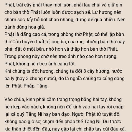
Phật, trái cây phải thay mới luôn, phải lau chùi và giữ gìn
cho bàn thờ Phật luôn luôn được sạch sẽ. Lư hương nên
chăm sóc, lấy bỏ bớt chân nhang, đừng để quá nhiều. Nên
tránh dùng hoa giả.
Phật là đấng cao cả, trong phòng thờ Phật, có thể lập bàn
thờ Cửu huyền thất tổ, ông bà, cha mẹ, nhưng bàn thờ này
phải đặt ở một bên, nhỏ hơn và thấp hơn bàn thờ Phật.
Trong phòng này chớ nên treo ảnh nào cao hơn tượng
Phật, không nên treo ảnh càng tốt.
Khi chúng ta đốt hương, chúng ta đốt 3 cây hương, nước
ba ly (hay 3 chung nước), đó là nghĩa chúng ta cúng dâng
lên Phật, Pháp, Tăng.
Vào chùa, kinh phải cầm trang trọng bằng hai tay, không
nên kẹp vào nách, không nên để kinh vào hai tay rồi chấp
lại xá quý Tăng Ni hay bạn đạo. Người Phật tử tuyệt đối
không bao giờ sờ, chạm đến pháp thể Tăng Ni. Dù trước
kia thân thiết đến đâu, nay gặp lại chỉ chấp tay cúi đầu xá,