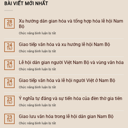
BÀI VIẾT MỚI NHẤT
Xu hướng dân gian hóa và tổng hợp hóa lễ hội Nam
28
Th7
Bộ
ở
Chức năng bình luận bị tắt
Xu
hướng
Giao tiếp văn hóa và xu hướng lễ hội Nam Bộ
24
dân
Th7
ở
Chức năng bình luận bị tắt
gian
Giao
hóa
tiếp
Lễ hội dân gian người Việt Nam Bộ và vùng văn hóa
và
24
văn
Th7
tổng
ở
Chức năng bình luận bị tắt
hóa
hợp
Lễ
và
hóa
hội
Giao tiếp văn hóa và lễ hội người Việt ở Nam Bộ
xu
24
lễ
dân
Th7
hướng
hội
ở
Chức năng bình luận bị tắt
gian
lễ
Nam
Giao
người
hội
Bộ
tiếp
Ý nghĩa tự đăng và sự tiến hóa của đèn thờ gia tiên
Việt
23
Nam
văn
Th7
Nam
Bộ
ở
Chức năng bình luận bị tắt
hóa
Bộ
Ý
và
và
nghĩa
Giao lưu văn hóa trong lễ hội dân gian Nam Bộ
lễ
23
vùng
tự
Th7
hội
văn
ở
Chức năng bình luận bị tắt
đăng
người
hóa
Giao