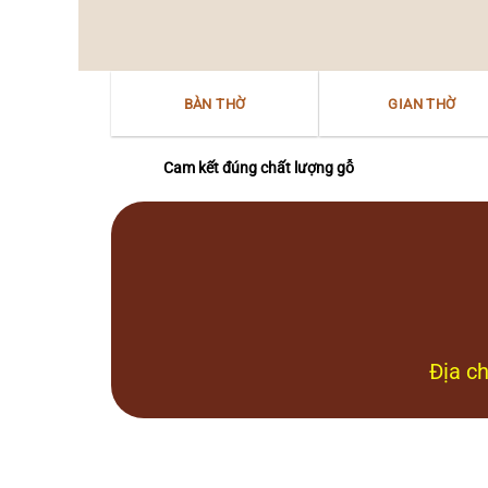
thờ
văn
“Mẫu
hóa
–
Nam
Nữ
Bộ
thần”
BÀN THỜ
GIAN THỜ
Bắc
Bộ
tại
Nam
Cam kết đúng chất lượng gỗ
Bộ
Địa ch