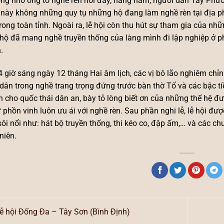
ng nhớ ông tổ nghề rèn nơi đây, hằng năm, người dân Tây Phươn
 này không những quy tụ những hộ đang làm nghề rèn tại địa 
rong toàn tỉnh. Ngoài ra, lễ hội còn thu hút sự tham gia của nh
hộ đã mang nghề truyền thống của làng mình đi lập nghiệp ở p
.
 giờ sáng ngày 12 tháng Hai âm lịch, các vị bô lão nghiêm chỉ
dân trong nghề trang trọng đứng trước bàn thờ Tổ và các bậc ti
 cho quốc thái dân an, bày tỏ lòng biết ơn của những thế hệ đư
 phồn vinh luôn ưu ái với nghề rèn. Sau phần nghi lễ, lễ hội đư
sôi nổi như: hát bộ truyền thống, thi kéo co, đập ấm,… và các 
niên.
ễ hội Đống Đa – Tây Sơn (Bình Định)