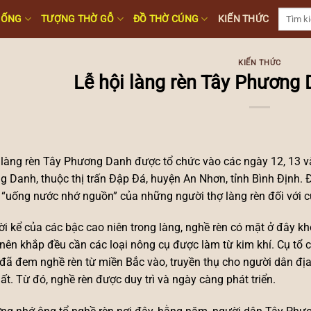
Tìm
HỐNG
TƯỢNG THỜ GỖ
ĐỒ THỜ CÚNG
KIẾN THỨC
kiếm:
KIẾN THỨC
Lễ hội làng rèn Tây Phương 
 làng rèn Tây Phương Danh được tổ chức vào các ngày 12, 13 v
 Danh, thuộc thị trấn Đập Đá, huyện An Nhơn, tỉnh Bình Định. Đâ
 “uống nước nhớ nguồn” của những người thợ làng rèn đối với cụ
ời kể của các bậc cao niên trong làng, nghề rèn có mặt ở đây k
ên khắp đều cần các loại nông cụ được làm từ kim khí. Cụ tổ 
đã đem nghề rèn từ miền Bắc vào, truyền thụ cho người dân địa
ất. Từ đó, nghề rèn được duy trì và ngày càng phát triển.