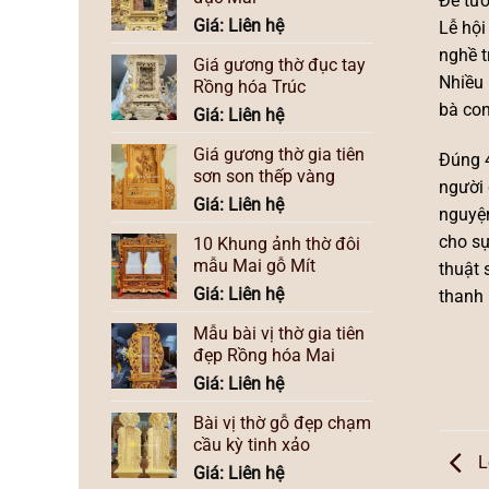
Để tưở
Giá: Liên hệ
Lễ hội
nghề t
Giá gương thờ đục tay
Nhiều 
Rồng hóa Trúc
bà con
Giá: Liên hệ
Giá gương thờ gia tiên
Đúng 4
sơn son thếp vàng
người 
Giá: Liên hệ
nguyện
cho sự
10 Khung ảnh thờ đôi
mẫu Mai gỗ Mít
thuật 
Giá: Liên hệ
thanh 
Mẫu bài vị thờ gia tiên
đẹp Rồng hóa Mai
Giá: Liên hệ
Bài vị thờ gỗ đẹp chạm
cầu kỳ tinh xảo
L
Giá: Liên hệ