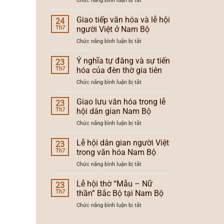
Chức năng bình luận bị tắt
và
lễ
Lễ
xu
hội
hội
Giao tiếp văn hóa và lễ hội
hướng
24
Nam
dân
lễ
Th7
người Việt ở Nam Bộ
Bộ
gian
hội
ở
Chức năng bình luận bị tắt
người
Nam
Giao
Việt
Bộ
tiếp
Ý nghĩa tự đăng và sự tiến
Nam
23
văn
Bộ
Th7
hóa của đèn thờ gia tiên
hóa
và
ở
Chức năng bình luận bị tắt
và
vùng
Ý
lễ
văn
nghĩa
Giao lưu văn hóa trong lễ
hội
23
hóa
tự
người
Th7
hội dân gian Nam Bộ
đăng
Việt
ở
Chức năng bình luận bị tắt
và
ở
Giao
sự
Nam
lưu
Lễ hội dân gian người Việt
tiến
23
Bộ
văn
hóa
Th7
trong văn hóa Nam Bộ
hóa
của
ở
Chức năng bình luận bị tắt
trong
đèn
Lễ
lễ
thờ
hội
Lễ hội thờ “Mẫu – Nữ
hội
23
gia
dân
dân
Th7
thần” Bắc Bộ tại Nam Bộ
tiên
gian
gian
ở
Chức năng bình luận bị tắt
người
Nam
Lễ
Việt
Bộ
hội
trong