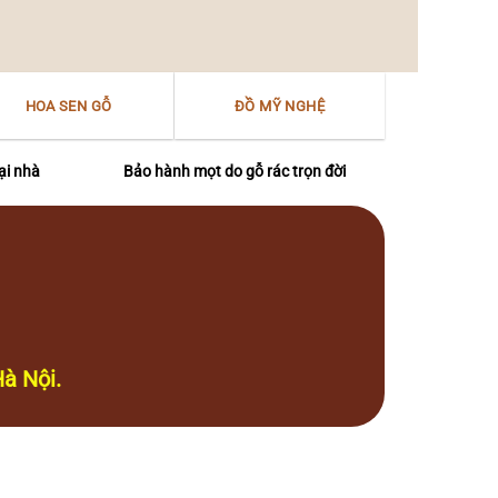
HOA SEN GỖ
ĐỒ MỸ NGHỆ
ại nhà
Bảo hành mọt do gỗ rác trọn đời
à Nội.