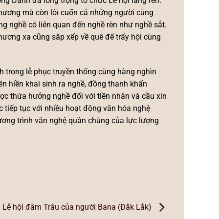
g Danh đã long trọng tổ chức Lễ hội làng rèn.
phương mà còn lôi cuốn cả những người cùng
ững nghề có liên quan đến nghề rèn như nghề sắt.
hương xa cũng sắp xếp về quê để trẩy hội cùng
nh trong lễ phục truyền thống cùng hàng nghìn
ền hiền khai sinh ra nghề, đồng thanh khấn
ợc thừa hưởng nghề đối với tiền nhân và cầu xin
ợc tiếp tục với nhiều hoạt động văn hóa nghệ
chương trình văn nghệ quần chúng của lực lượng
Lễ hội đâm Trâu của người Bana (Đắk Lắk)