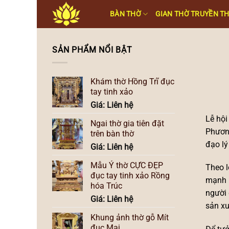
Skip
BÀN THỜ
GIAN THỜ TRUYỀN T
to
content
SẢN PHẨM NỔI BẬT
Khám thờ Hồng Trĩ đục
tay tinh xảo
Giá: Liên hệ
Lễ hội
Ngai thờ gia tiên đặt
Phương
trên bàn thờ
đạo lý
Giá: Liên hệ
Mẫu Ỷ thờ CỰC ĐẸP
Theo l
đục tay tinh xảo Rồng
mạnh n
hóa Trúc
người 
Giá: Liên hệ
sản xu
Khung ảnh thờ gỗ Mít
đục Mai