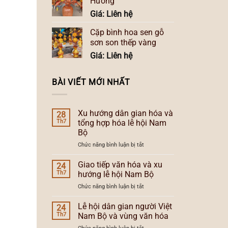
Hương
Giá: Liên hệ
Cặp bình hoa sen gỗ
sơn son thếp vàng
Giá: Liên hệ
BÀI VIẾT MỚI NHẤT
Xu hướng dân gian hóa và
28
Th7
tổng hợp hóa lễ hội Nam
Bộ
ở
Chức năng bình luận bị tắt
Xu
hướng
Giao tiếp văn hóa và xu
24
dân
Th7
hướng lễ hội Nam Bộ
gian
ở
Chức năng bình luận bị tắt
hóa
Giao
và
tiếp
Lễ hội dân gian người Việt
tổng
24
văn
hợp
Th7
Nam Bộ và vùng văn hóa
hóa
hóa
ở