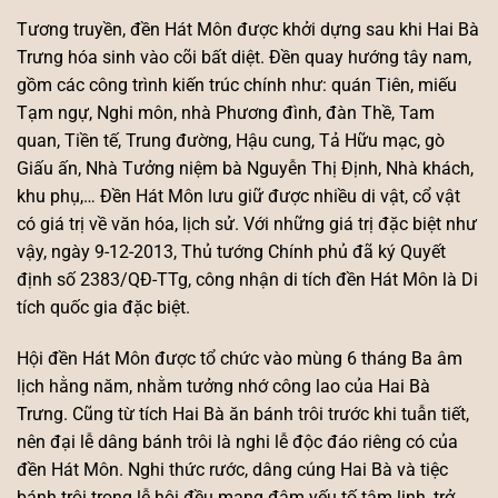
Tương truyền, đền Hát Môn được khởi dựng sau khi Hai Bà
Trưng hóa sinh vào cõi bất diệt. Đền quay hướng tây nam,
gồm các công trình kiến trúc chính như: quán Tiên, miếu
Tạm ngự, Nghi môn, nhà Phương đình, đàn Thề, Tam
quan, Tiền tế, Trung đường, Hậu cung, Tả Hữu mạc, gò
Giấu ấn, Nhà Tưởng niệm bà Nguyễn Thị Định, Nhà khách,
khu phụ,… Đền Hát Môn lưu giữ được nhiều di vật, cổ vật
có giá trị về văn hóa, lịch sử. Với những giá trị đặc biệt như
vậy, ngày 9-12-2013, Thủ tướng Chính phủ đã ký Quyết
định số 2383/QĐ-TTg, công nhận di tích đền Hát Môn là Di
tích quốc gia đặc biệt.
Hội đền Hát Môn được tổ chức vào mùng 6 tháng Ba âm
lịch hằng năm, nhằm tưởng nhớ công lao của Hai Bà
Trưng. Cũng từ tích Hai Bà ăn bánh trôi trước khi tuẫn tiết,
nên đại lễ dâng bánh trôi là nghi lễ độc đáo riêng có của
đền Hát Môn. Nghi thức rước, dâng cúng Hai Bà và tiệc
bánh trôi trong lễ hội đều mang đậm yếu tố tâm linh, trở