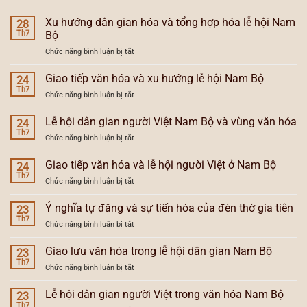
Xu hướng dân gian hóa và tổng hợp hóa lễ hội Nam
28
Th7
Bộ
ở
Chức năng bình luận bị tắt
Xu
hướng
Giao tiếp văn hóa và xu hướng lễ hội Nam Bộ
24
dân
Th7
ở
Chức năng bình luận bị tắt
gian
Giao
hóa
tiếp
Lễ hội dân gian người Việt Nam Bộ và vùng văn hóa
và
24
văn
Th7
tổng
ở
Chức năng bình luận bị tắt
hóa
hợp
Lễ
và
hóa
hội
Giao tiếp văn hóa và lễ hội người Việt ở Nam Bộ
xu
24
lễ
dân
Th7
hướng
hội
ở
Chức năng bình luận bị tắt
gian
lễ
Nam
Giao
người
hội
Bộ
tiếp
Ý nghĩa tự đăng và sự tiến hóa của đèn thờ gia tiên
Việt
23
Nam
văn
Th7
Nam
Bộ
ở
Chức năng bình luận bị tắt
hóa
Bộ
Ý
và
và
nghĩa
Giao lưu văn hóa trong lễ hội dân gian Nam Bộ
lễ
23
vùng
tự
Th7
hội
văn
ở
Chức năng bình luận bị tắt
đăng
người
hóa
Giao
và
Việt
lưu
Lễ hội dân gian người Việt trong văn hóa Nam Bộ
sự
23
ở
văn
Th7
tiến