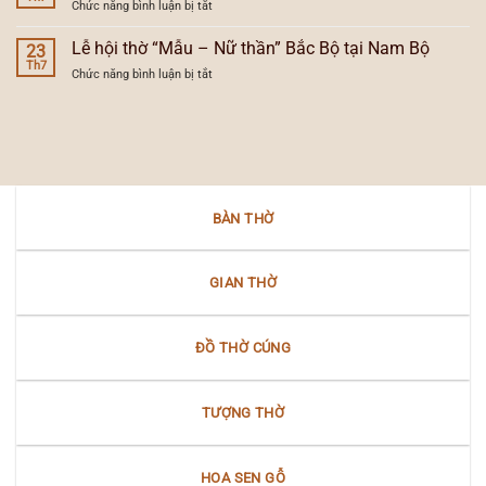
Nam
ở
Chức năng bình luận bị tắt
hóa
hóa
Bộ
Lễ
trong
của
hội
Lễ hội thờ “Mẫu – Nữ thần” Bắc Bộ tại Nam Bộ
lễ
23
đèn
dân
Th7
hội
thờ
ở
Chức năng bình luận bị tắt
gian
dân
gia
Lễ
người
gian
tiên
hội
Việt
Nam
thờ
trong
Bộ
“Mẫu
văn
–
hóa
Nữ
Nam
thần”
Bộ
BÀN THỜ
Bắc
Bộ
tại
Nam
GIAN THỜ
Bộ
ĐỒ THỜ CÚNG
TƯỢNG THỜ
HOA SEN GỖ