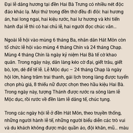
Đại lễ dâng hương tại đền Hai Bà Trưng có nhiều nét độc
đáo khác lạ. Mọi thứ trong đền thờ đều đi đôi: hai hương
án, hai long ngai, hai kiệu rước, hai lư hương và khi tiến
hành đại lễ thì có hai chủ lễ, hai người đọc chúc văn…
Ngoài lễ hội vào mùng 6 tháng Ba, nhân dân Hát Môn còn
tổ chức lễ hội vào mùng 4 tháng Chín và 24 tháng Chạp.
Mùng 4 tháng Chín là ngày kỷ niệm Hai Bà tế cờ khao
quân. Trong ngày này, dân làng kéo cờ đại, giết trâu, giết
bò, lợn, dê để tế lễ. Lễ Mộc dục – 24 tháng Chạp là ngày
hội lớn, hàng trăm trai thanh, gái lịch trong làng được tuyển
chọn phù giá, 8 thiếu nữ được chọn theo hầu kiệu Hai Bà.
Trong ngày này, tượng Thánh được rước ra sông làm lễ
Mộc dục, rồi rước về đền làm lễ dâng tế, chúc tụng.
Trong các ngày hội lễ ở đền Hát Môn, theo truyền thống,
những người hành lễ tế, những người biểu diễn các trò vui
và du khách không được mặc quần áo, đội khăn, mũ… màu