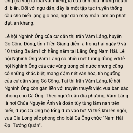
Ông (cá voi) là loài vật thiêng, là cứu tinh của những người
đi biển. Đối với ngư dân, đây là một tập tục truyền thống
cầu cho biển lặng gió hòa, ngư dân may mắn làm ăn phát
đạt, an khang.
Lễ hội Nghinh Ông của cư dân thị trấn Vàm Láng, huyện
Gò Công Đông, tỉnh Tiền Giang diễn ra trong hai ngày 9 và
10 tháng Ba âm lịch hằng năm tại Lăng Ông Nam Hải. Lễ
hội Nghinh Ông Vàm Láng có nhiều nét tương đồng với lễ
hội Nghinh Ông của các vùng trong cả nước nhưng cũng
có những khác biệt, mang đậm nét văn hóa, tín ngưỡng
của cư dân vùng Gò Công. Tại thị trấn Vàm Láng, lễ hội
Nghinh Ông còn gắn liền với truyền thuyết việc vua ban sắc
phong cho Cá Ông. Theo người dân địa phương, Vàm Láng
là nơi Chúa Nguyễn Ánh và đoàn tùy tùng lâm nạn trên
biển, được Cá Ông hộ tống đưa vào bờ. Vì thế, khi lên ngôi,
vua Gia Long sắc phong cho loài Cá Ông chức “Nam Hải
Đại Tướng Quân”.