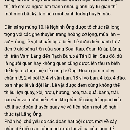
thí, trẻ em và người lớn tranh nhau giành lấy từ giàn thí
một món bất kỳ, tạo nên một cảnh tượng huyên náo.
Đến sáng mùng 10, lễ Nghinh Ông được tổ chức rất long
trọng với các ghe thuyền trang hoàng cờ lọng, múa lân –
sư – rồng, lễ vật chuẩn bị ra biển. Lễ được tiến hành từ 7
đến 9 giờ sáng trên cửa sông Soài Rạp, đoạn từ ấp Lăng,
thị trấn Vàm Láng đến Rạch Bùn, xã Tân Điền. Sau đó, dù
là người quen hay không quen cũng được lên tàu ra biển
để tiếp tục thực hiện lễ cúng tế Ông. Đoàn gồm một vị
chánh tế, 2 vị bồi tế, 4 vị văn ban, 18 vị võ ban, 4 kép, 4 đào,
ban nhạc lễ và đội lân. Lễ vật được đem cúng không thể
thiếu: lợn quay, xôi, rượu, hương, hoa, trà, quả, bánh, trái,
các sản vật dưới biển. Sau khi phần lễ cúng tế ngoài biển
kết thúc, đoàn thuyền quay về và tiến hành một số nghi
thức tại Lăng Ông.
Phần hội chủ yếu do các đoàn hát bội được mời về xây
chầu để diễn các tuồng tích xưa tại võ ca của lăng để