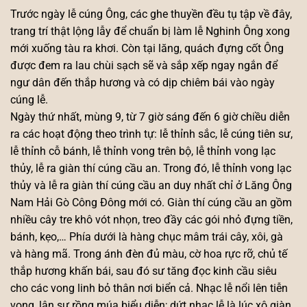
Trước ngày lễ cúng Ông, các ghe thuyền đều tụ tập về đây,
trang trí thật lộng lẫy để chuẩn bị làm lễ Nghinh Ông xong
mới xuống tàu ra khơi. Còn tại lăng, quách đựng cốt Ông
được đem ra lau chùi sạch sẽ và sắp xếp ngay ngắn để
ngư dân đến thắp hương và có dịp chiêm bái vào ngày
cúng lễ.
Ngày thứ nhất, mùng 9, từ 7 giờ sáng đến 6 giờ chiều diễn
ra các hoạt động theo trình tự: lễ thỉnh sắc, lễ cúng tiên sư,
lễ thỉnh cỗ bánh, lễ thỉnh vong trên bộ, lễ thỉnh vong lạc
thủy, lễ ra giàn thí cúng cầu an. Trong đó, lễ thỉnh vong lạc
thủy và lễ ra giàn thí cúng cầu an duy nhất chỉ ở Lăng Ông
Nam Hải Gò Công Đông mới có. Giàn thí cúng cầu an gồm
nhiều cây tre khô vót nhọn, treo đầy các gói nhỏ đựng tiền,
bánh, kẹo,… Phía dưới là hàng chục mâm trái cây, xôi, gà
và hàng mã. Trong ánh đèn đủ màu, cờ hoa rực rỡ, chủ tế
thắp hương khấn bái, sau đó sư tăng đọc kinh cầu siêu
cho các vong linh bỏ thân nơi biển cả. Nhạc lễ nổi lên tiễn
vong, lân sư rồng múa biểu diễn; dứt nhạc lễ là lúc xô giàn