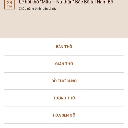
hội
Lễ hội thờ “Mẫu – Nữ thần” Bắc Bộ tại Nam Bộ
lễ
23
đèn
dân
Th7
hội
thờ
ở
Chức năng bình luận bị tắt
gian
dân
gia
Lễ
người
gian
tiên
hội
Việt
Nam
thờ
trong
Bộ
“Mẫu
văn
–
hóa
Nữ
Nam
thần”
Bộ
BÀN THỜ
Bắc
Bộ
tại
Nam
GIAN THỜ
Bộ
ĐỒ THỜ CÚNG
TƯỢNG THỜ
HOA SEN GỖ