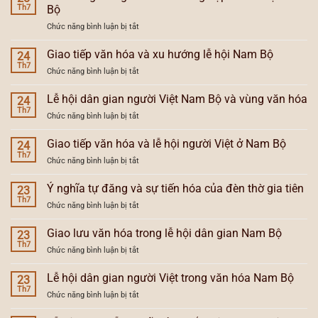
Th7
Bộ
ở
Chức năng bình luận bị tắt
Xu
hướng
Giao tiếp văn hóa và xu hướng lễ hội Nam Bộ
24
dân
Th7
ở
Chức năng bình luận bị tắt
gian
Giao
hóa
tiếp
Lễ hội dân gian người Việt Nam Bộ và vùng văn hóa
và
24
văn
Th7
tổng
ở
Chức năng bình luận bị tắt
hóa
hợp
Lễ
và
hóa
hội
Giao tiếp văn hóa và lễ hội người Việt ở Nam Bộ
xu
24
lễ
dân
Th7
hướng
hội
ở
Chức năng bình luận bị tắt
gian
lễ
Nam
Giao
người
hội
Bộ
tiếp
Ý nghĩa tự đăng và sự tiến hóa của đèn thờ gia tiên
Việt
23
Nam
văn
Th7
Nam
Bộ
ở
Chức năng bình luận bị tắt
hóa
Bộ
Ý
và
và
nghĩa
Giao lưu văn hóa trong lễ hội dân gian Nam Bộ
lễ
23
vùng
tự
Th7
hội
văn
ở
Chức năng bình luận bị tắt
đăng
người
hóa
Giao
và
Việt
lưu
Lễ hội dân gian người Việt trong văn hóa Nam Bộ
sự
23
ở
văn
Th7
tiến
Nam
ở
Chức năng bình luận bị tắt
hóa
hóa
Bộ
Lễ
trong
của