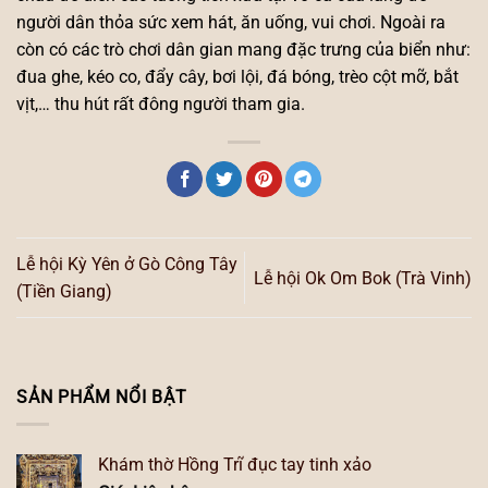
người dân thỏa sức xem hát, ăn uống, vui chơi. Ngoài ra
còn có các trò chơi dân gian mang đặc trưng của biển như:
đua ghe, kéo co, đẩy cây, bơi lội, đá bóng, trèo cột mỡ, bắt
vịt,… thu hút rất đông người tham gia.
Lễ hội Kỳ Yên ở Gò Công Tây
Lễ hội Ok Om Bok (Trà Vinh)
(Tiền Giang)
SẢN PHẨM NỔI BẬT
Khám thờ Hồng Trĩ đục tay tinh xảo