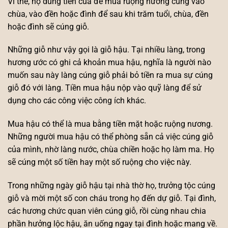
Vì thế, họ dùng tiền của để mua ruộng nương cúng vào
chùa, vào đền hoặc đình để sau khi trăm tuổi, chùa, đền
hoặc đình sẽ cúng giỗ.
Những giỗ như vậy gọi là giỗ hậu. Tại nhiều làng, trong
hương ước có ghi cả khoản mua hậu, nghĩa là người nào
muốn sau này làng cúng giỗ phải bỏ tiền ra mua sự cúng
giỗ đó với làng. Tiền mua hậu nộp vào quỹ làng để sử
dụng cho các công việc công ích khác.
Mua hậu có thể là mua bằng tiền mặt hoặc ruộng nương.
Những người mua hậu có thể phòng sẵn cả việc cúng giỗ
của mình, nhờ làng nước, chùa chiền hoặc họ làm ma. Họ
sẽ cúng một số tiền hay một số ruộng cho việc này.
Trong những ngày giỗ hậu tại nhà thờ họ, trưởng tộc cúng
giỗ và mời một số con cháu trong họ đến dự giỗ. Tại đình,
các hương chức quan viên cúng giỗ, rồi cùng nhau chia
phần hưởng lộc hậu, ăn uống ngay tại đình hoặc mang về.