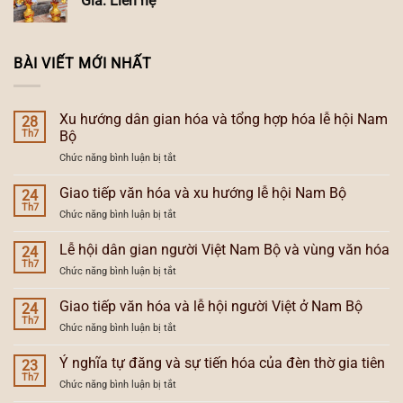
Giá: Liên hệ
BÀI VIẾT MỚI NHẤT
Xu hướng dân gian hóa và tổng hợp hóa lễ hội Nam
28
Th7
Bộ
ở
Chức năng bình luận bị tắt
Xu
hướng
Giao tiếp văn hóa và xu hướng lễ hội Nam Bộ
24
dân
Th7
ở
Chức năng bình luận bị tắt
gian
Giao
hóa
tiếp
Lễ hội dân gian người Việt Nam Bộ và vùng văn hóa
và
24
văn
Th7
tổng
ở
Chức năng bình luận bị tắt
hóa
hợp
Lễ
và
hóa
hội
Giao tiếp văn hóa và lễ hội người Việt ở Nam Bộ
xu
24
lễ
dân
Th7
hướng
hội
ở
Chức năng bình luận bị tắt
gian
lễ
Nam
Giao
người
hội
Bộ
tiếp
Ý nghĩa tự đăng và sự tiến hóa của đèn thờ gia tiên
Việt
23
Nam
văn
Th7
Nam
Bộ
ở
Chức năng bình luận bị tắt
hóa
Bộ
Ý