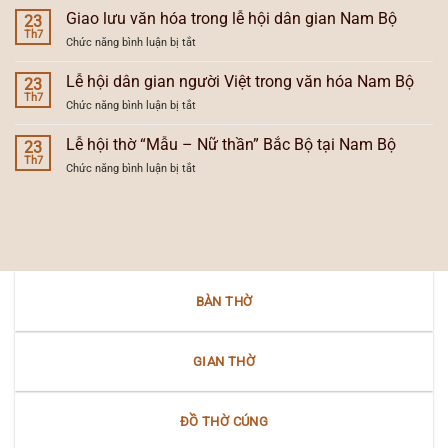
và
và
nghĩa
Giao lưu văn hóa trong lễ hội dân gian Nam Bộ
lễ
23
vùng
tự
Th7
hội
văn
ở
Chức năng bình luận bị tắt
đăng
người
hóa
Giao
và
Việt
lưu
Lễ hội dân gian người Việt trong văn hóa Nam Bộ
sự
23
ở
văn
Th7
tiến
Nam
ở
Chức năng bình luận bị tắt
hóa
hóa
Bộ
Lễ
trong
của
hội
Lễ hội thờ “Mẫu – Nữ thần” Bắc Bộ tại Nam Bộ
lễ
23
đèn
dân
Th7
hội
thờ
ở
Chức năng bình luận bị tắt
gian
dân
gia
Lễ
người
gian
tiên
hội
Việt
Nam
thờ
trong
Bộ
“Mẫu
văn
–
hóa
Nữ
Nam
thần”
Bộ
BÀN THỜ
Bắc
Bộ
tại
Nam
GIAN THỜ
Bộ
ĐỒ THỜ CÚNG