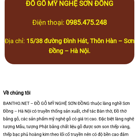
ĐỒ GỖ MỸ NGHỆ SƠN ĐỒNG
Điện thoại:
0985.475.248
Địa chỉ:
15/38 đường Đình Hát, Thôn Hàn – Sơn
Đồng – Hà Nội.
Về chúng tôi
BANTHO.NET – ĐỒ GỖ MỸ NGHỆ SƠN ĐỒNG thuộc làng nghề Sơn
Đồng – Hà Nội có truyền thống sản xuất, chế tác Bàn thờ, Đồ thờ
bằng gỗ, các sản phẩm mỹ nghệ gỗ có giá trị cao. Đặc biệt làng nghệ
tượng Mẫu, tượng Phật bằng chất liệu gỗ được sơn son thếp vàng,
thếp bạc phủ hoàng kim theo lối cổ truyền nên có độ bền cao đảm