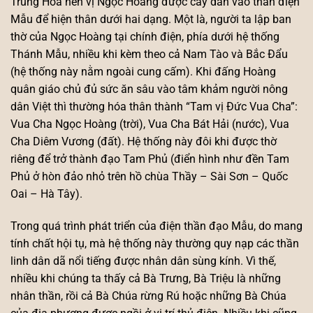
Trung Hoa nên vị Ngọc Hoàng được cấy dần vào thần điện
Mẫu để hiện thân dưới hai dạng. Một là, người ta lập ban
thờ của Ngọc Hoàng tại chính điện, phía dưới hệ thống
Thánh Mẫu, nhiều khi kèm theo cả Nam Tào và Bắc Đẩu
(hệ thống này nằm ngoài cung cấm). Khi đấng Hoàng
quân giáo chủ đủ sức ăn sâu vào tâm khảm người nông
dân Việt thì thường hóa thân thành “Tam vị Đức Vua Cha”:
Vua Cha Ngọc Hoàng (trời), Vua Cha Bát Hải (nước), Vua
Cha Diêm Vương (đất). Hệ thống này đôi khi được thờ
riêng để trở thành đạo Tam Phủ (điển hình như đền Tam
Phủ ở hòn đảo nhỏ trên hồ chùa Thầy – Sài Sơn – Quốc
Oai – Hà Tây).
Trong quá trình phát triển của điện thần đạo Mẫu, do mang
tính chất hội tụ, mà hệ thống này thường quy nạp các thần
linh dân dã nổi tiếng được nhân dân sùng kính. Vì thế,
nhiều khi chúng ta thấy cả Bà Trưng, Bà Triệu là những
nhân thần, rồi cả Bà Chúa rừng Rú hoặc những Bà Chúa