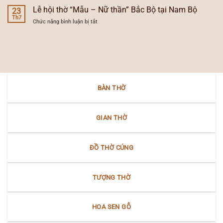
trong
của
hội
Lễ hội thờ “Mẫu – Nữ thần” Bắc Bộ tại Nam Bộ
lễ
23
đèn
dân
Th7
hội
thờ
ở
Chức năng bình luận bị tắt
gian
dân
gia
Lễ
người
gian
tiên
hội
Việt
Nam
thờ
trong
Bộ
“Mẫu
văn
–
hóa
Nữ
Nam
thần”
Bộ
BÀN THỜ
Bắc
Bộ
tại
Nam
GIAN THỜ
Bộ
ĐỒ THỜ CÚNG
TƯỢNG THỜ
HOA SEN GỖ