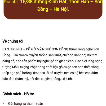
Địa chỉ:
15/38 đường Đình Hát, Thôn Hàn – Sơn
Đồng – Hà Nội.
Về chúng tôi
BANTHO.NET – ĐỒ GỖ MỸ NGHỆ SƠN ĐỒNG thuộc làng nghề Sơn
Đồng – Hà Nội có truyền thống sản xuất, chế tác Bàn thờ, Đồ thờ
bằng gỗ, các sản phẩm mỹ nghệ gỗ có giá trị cao. Đặc biệt làng nghệ
tượng Mẫu, tượng Phật bằng chất liệu gỗ được sơn son thếp vàng,
thếp bạc phủ hoàng kim theo lối cổ truyền nên có độ bền cao đảm
bảo tính thẩm mỹ, nét đẹp truyền thống, cổ kính.
Chính sách - Hỗ trợ
Đặt hàng và thanh toán