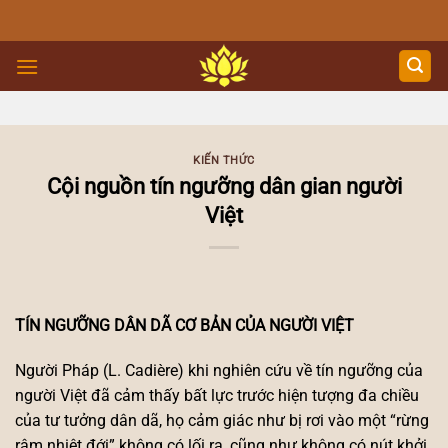
Skip
to
content
KIẾN THỨC
Cội nguồn tín ngưỡng dân gian người
Việt
TÍN NGƯỠNG DÂN DÃ CƠ BẢN CỦA NGƯỜI VIỆT
Người Pháp (L. Cadière) khi nghiên cứu về tín ngưỡng của
người Việt đã cảm thấy bất lực trước hiện tượng đa chiều
của tư tưởng dân dã, họ cảm giác như bị rơi vào một “rừng
rậm nhiệt đới” không có lối ra, cũng như không có nút khởi