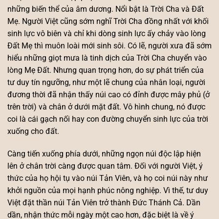
những biến thể của âm dương. Nổi bật là Trời Cha và Đất
Mẹ. Người Việt cũng sớm nghĩ Trời Cha đồng nhất với khối
sinh lực vô biên và chỉ khi dòng sinh lực ấy chảy vào lòng
Đất Mẹ thì muôn loài mới sinh sôi. Có lẽ, người xưa đã sớm
hiểu những giọt mưa là tinh dịch của Trời Cha chuyển vào
lòng Mẹ Đất. Nhưng quan trọng hơn, do sự phát triển của
tư duy tín ngưỡng, như một lẽ chung của nhân loại, người
đương thời đã nhận thấy núi cao có đỉnh được mây phủ (ở
trên trời) và chân ở dưới mặt đất. Vô hình chung, nó được
coi là cái gạch nối hay con đường chuyển sinh lực của trời
xuống cho đất.
Càng tiến xuống phía dưới, những ngọn núi độc lập hiện
lên ở chân trời càng được quan tâm. Đối với người Việt, ý
thức của họ hội tụ vào núi Tản Viên, và họ coi núi này như
khởi nguồn của mọi hạnh phúc nông nghiệp. Vì thế, tư duy
Việt đặt thần núi Tản Viên trở thành Đức Thánh Cả. Dần
dần, nhận thức mỗi ngày một cao hơn, đặc biệt là về ý