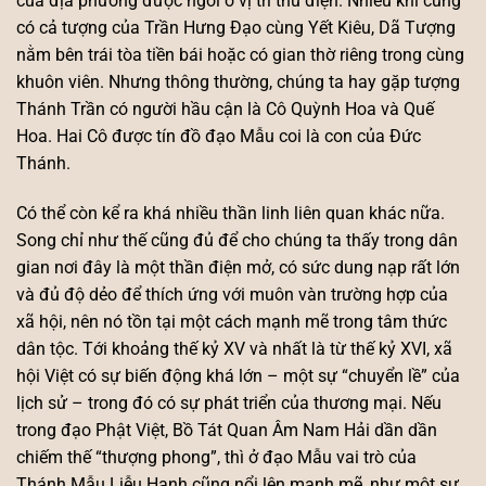
của địa phương được ngồi ở vị trí thủ điện. Nhiều khi cũng
có cả tượng của Trần Hưng Đạo cùng Yết Kiêu, Dã Tượng
nằm bên trái tòa tiền bái hoặc có gian thờ riêng trong cùng
khuôn viên. Nhưng thông thường, chúng ta hay gặp tượng
Thánh Trần có người hầu cận là Cô Quỳnh Hoa và Quế
Hoa. Hai Cô được tín đồ đạo Mẫu coi là con của Đức
Thánh.
Có thể còn kể ra khá nhiều thần linh liên quan khác nữa.
Song chỉ như thế cũng đủ để cho chúng ta thấy trong dân
gian nơi đây là một thần điện mở, có sức dung nạp rất lớn
và đủ độ dẻo để thích ứng với muôn vàn trường hợp của
xã hội, nên nó tồn tại một cách mạnh mẽ trong tâm thức
dân tộc. Tới khoảng thế kỷ XV và nhất là từ thế kỷ XVI, xã
hội Việt có sự biến động khá lớn – một sự “chuyển lề” của
lịch sử – trong đó có sự phát triển của thương mại. Nếu
trong đạo Phật Việt, Bồ Tát Quan Âm Nam Hải dần dần
chiếm thế “thượng phong”, thì ở đạo Mẫu vai trò của
Thánh Mẫu Liễu Hạnh cũng nổi lên mạnh mẽ, như một sự