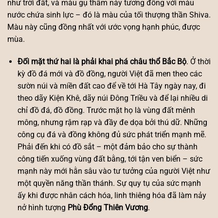
như trời đất, và màu gụ thẫm này tương đồng với màu
nước chứa sinh lực – đó là màu của tối thượng thần Shiva.
Màu này cũng đồng nhất với ước vọng hạnh phúc, được
mùa.
Đối mặt thứ hai là phải khai phá châu thổ Bắc Bộ
. Ở thời
kỳ đồ đá mới và đồ đồng, người Việt đã men theo các
sườn núi và miền đất cao để về tới Hà Tây ngày nay, đi
theo dãy Kiện Khê, dãy núi Đông Triều và để lại nhiều di
chỉ đồ đá, đồ đồng. Trước mặt họ là vùng đất mênh
mông, nhưng rậm rạp và đầy đe dọa bởi thú dữ. Những
công cụ đá và đồng không đủ sức phát triển mạnh mẽ.
Phải đến khi có đồ sắt – một đảm bảo cho sự thành
công tiến xuống vùng đất bằng, tới tận ven biển – sức
mạnh này mới hằn sâu vào tư tưởng của người Việt như
một quyền năng thần thánh. Sự quy tụ của sức mạnh
ấy khi được nhân cách hóa, linh thiêng hóa đã làm nảy
nở hình tượng
Phù Đổng Thiên Vương
.