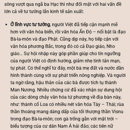
sông vượt qua ngã ba Hạc thì như đối mặt với hai vấn đề
lớn cả về tư tưởng lẫn kinh tế sản xuất:
Ở lĩnh vực tư tưởng
, người Việt đã tiếp cận mạnh mẽ
hơn với văn hóa biển, rồi văn hóa Ấn Độ – nổi bật là đạo
Bà-la-môn và đạo Phật. Cũng dịp này, họ tiếp cận với
văn hóa phương Bắc, trong đó có cả Đạo giáo, Nho
giáo… Sự hội nhập này góp phần giúp cho tín ngưỡng
của người Việt có định hướng, giảm nhẹ tính tản mạn,
tự phát. Có thể nghĩ từ đây, một bà mẹ đất và nước dần
hình thành cùng với sự phát triển nông nghiệp. Và người
ta ngờ rằng, hậu thân của các bà được tích tụ thành
Man Nương. Nhiều chứng cứ đã xác nhận sự dung hội
của các dòng chảy văn hóa tứ phương về địa bàn này,
như: thành cổ Loa có nhiều nét văn hóa Tày – Thái; rùa
thần thoáng mang dáng dấp của tối thượng thần Visnu
trong đạo Bà-la-môn; con gà trống gắn với mặt trời –
biểu tượng của cư dân Nam Á hải đảo; các tiên nữ