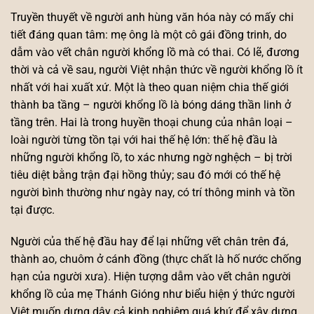
Truyền thuyết về người anh hùng văn hóa này có mấy chi
tiết đáng quan tâm: mẹ ông là một cô gái đồng trinh, do
dẫm vào vết chân người khổng lồ mà có thai. Có lẽ, đương
thời và cả về sau, người Việt nhận thức về người khổng lồ ít
nhất với hai xuất xứ. Một là theo quan niệm chia thế giới
thành ba tầng – người khổng lồ là bóng dáng thần linh ở
tầng trên. Hai là trong huyền thoại chung của nhân loại –
loài người từng tồn tại với hai thế hệ lớn: thế hệ đầu là
những người khổng lồ, to xác nhưng ngờ nghệch – bị trời
tiêu diệt bằng trận đại hồng thủy; sau đó mới có thế hệ
người bình thường như ngày nay, có trí thông minh và tồn
tại được.
Người của thế hệ đầu hay để lại những vết chân trên đá,
thành ao, chuôm ở cánh đồng (thực chất là hố nước chống
hạn của người xưa). Hiện tượng dẫm vào vết chân người
khổng lồ của mẹ Thánh Gióng như biểu hiện ý thức người
Việt muốn dựng dậy cả kinh nghiệm quá khứ để xây dựng