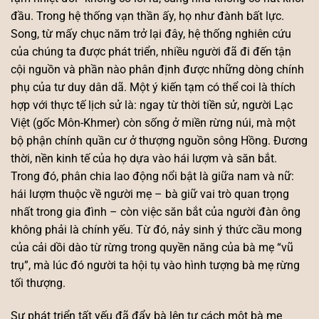
đầu. Trong hệ thống vạn thần ấy, họ như đành bất lực.
Song, từ mấy chục năm trở lại đây, hệ thống nghiên cứu
của chúng ta được phát triển, nhiều người đã đi đến tận
cội nguồn và phần nào phân định được những dòng chính
phụ của tư duy dân dã. Một ý kiến tạm có thể coi là thích
hợp với thực tế lịch sử là: ngay từ thời tiền sử, người Lạc
Việt (gốc Môn-Khmer) còn sống ở miền rừng núi, mà một
bộ phận chính quần cư ở thượng nguồn sông Hồng. Đương
thời, nền kinh tế của họ dựa vào hái lượm và săn bắt.
Trong đó, phân chia lao động nổi bật là giữa nam và nữ:
hái lượm thuộc về người mẹ – bà giữ vai trò quan trọng
nhất trong gia đình – còn việc săn bắt của người đàn ông
không phải là chính yếu. Từ đó, nảy sinh ý thức cầu mong
của cải dồi dào từ rừng trong quyền năng của bà mẹ “vũ
trụ”, mà lúc đó người ta hội tụ vào hình tượng bà mẹ rừng
tối thượng.
Sự phát triển tất yếu đã đẩy bà lên tư cách một bà mẹ