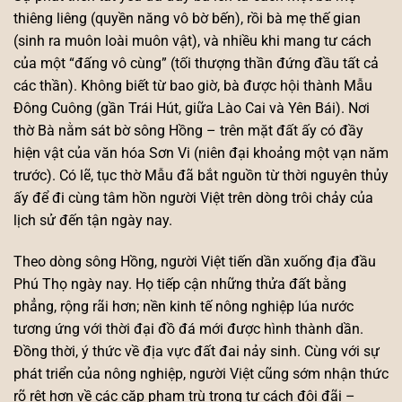
thiêng liêng (quyền năng vô bờ bến), rồi bà mẹ thế gian
(sinh ra muôn loài muôn vật), và nhiều khi mang tư cách
của một “đấng vô cùng” (tối thượng thần đứng đầu tất cả
các thần). Không biết từ bao giờ, bà được hội thành Mẫu
Đông Cuông (gần Trái Hút, giữa Lào Cai và Yên Bái). Nơi
thờ Bà nằm sát bờ sông Hồng – trên mặt đất ấy có đầy
hiện vật của văn hóa Sơn Vi (niên đại khoảng một vạn năm
trước). Có lẽ, tục thờ Mẫu đã bắt nguồn từ thời nguyên thủy
ấy để đi cùng tâm hồn người Việt trên dòng trôi chảy của
lịch sử đến tận ngày nay.
Theo dòng sông Hồng, người Việt tiến dần xuống địa đầu
Phú Thọ ngày nay. Họ tiếp cận những thửa đất bằng
phẳng, rộng rãi hơn; nền kinh tế nông nghiệp lúa nước
tương ứng với thời đại đồ đá mới được hình thành dần.
Đồng thời, ý thức về địa vực đất đai nảy sinh. Cùng với sự
phát triển của nông nghiệp, người Việt cũng sớm nhận thức
rõ rệt hơn về các cặp phạm trù trong tư cách đôi đãi –