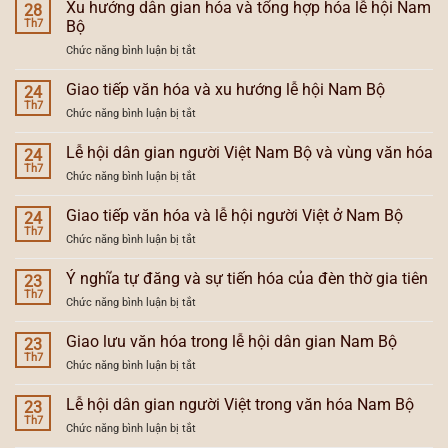
Xu hướng dân gian hóa và tổng hợp hóa lễ hội Nam
28
Th7
Bộ
ở
Chức năng bình luận bị tắt
Xu
hướng
Giao tiếp văn hóa và xu hướng lễ hội Nam Bộ
24
dân
Th7
ở
Chức năng bình luận bị tắt
gian
Giao
hóa
tiếp
Lễ hội dân gian người Việt Nam Bộ và vùng văn hóa
và
24
văn
Th7
tổng
ở
Chức năng bình luận bị tắt
hóa
hợp
Lễ
và
hóa
hội
Giao tiếp văn hóa và lễ hội người Việt ở Nam Bộ
xu
24
lễ
dân
Th7
hướng
hội
ở
Chức năng bình luận bị tắt
gian
lễ
Nam
Giao
người
hội
Bộ
tiếp
Ý nghĩa tự đăng và sự tiến hóa của đèn thờ gia tiên
Việt
23
Nam
văn
Th7
Nam
Bộ
ở
Chức năng bình luận bị tắt
hóa
Bộ
Ý
và
và
nghĩa
Giao lưu văn hóa trong lễ hội dân gian Nam Bộ
lễ
23
vùng
tự
Th7
hội
văn
ở
Chức năng bình luận bị tắt
đăng
người
hóa
Giao
và
Việt
lưu
Lễ hội dân gian người Việt trong văn hóa Nam Bộ
sự
23
ở
văn
Th7
tiến
Nam
ở
Chức năng bình luận bị tắt
hóa
hóa
Bộ
Lễ