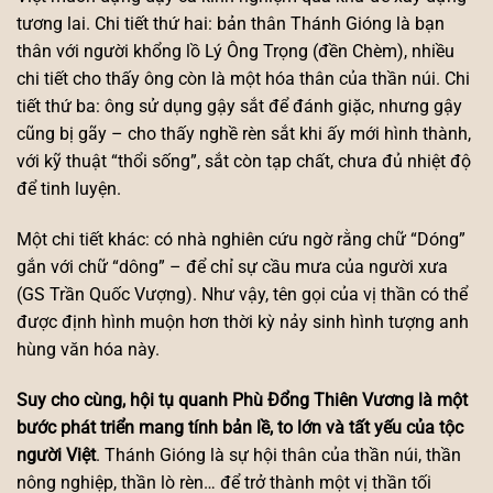
tương lai. Chi tiết thứ hai: bản thân Thánh Gióng là bạn
thân với người khổng lồ Lý Ông Trọng (đền Chèm), nhiều
chi tiết cho thấy ông còn là một hóa thân của thần núi. Chi
tiết thứ ba: ông sử dụng gậy sắt để đánh giặc, nhưng gậy
cũng bị gãy – cho thấy nghề rèn sắt khi ấy mới hình thành,
với kỹ thuật “thổi sống”, sắt còn tạp chất, chưa đủ nhiệt độ
để tinh luyện.
Một chi tiết khác: có nhà nghiên cứu ngờ rằng chữ “Dóng”
gắn với chữ “dông” – để chỉ sự cầu mưa của người xưa
(GS Trần Quốc Vượng). Như vậy, tên gọi của vị thần có thể
được định hình muộn hơn thời kỳ nảy sinh hình tượng anh
hùng văn hóa này.
Suy cho cùng, hội tụ quanh Phù Đổng Thiên Vương là một
bước phát triển mang tính bản lề, to lớn và tất yếu của tộc
người Việt
. Thánh Gióng là sự hội thân của thần núi, thần
nông nghiệp, thần lò rèn… để trở thành một vị thần tối