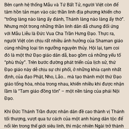
Bên cạnh hệ thống Mẫu và Tứ Bất Tử, người Việt còn để
tâm hồn tản mạn vào các thần linh địa phương khiến cho
“trống làng nào làng ấy đánh, Thánh làng nào làng ấy thờ”.
Nhưng một trong những thần linh dân dã chung đối ứng
với Mẫu Liễu là Đức Vua Cha Trần Hưng Đạo. Thực ra,
người Việt còn chịu rất nhiều ảnh hưởng của Shaman giáo
cùng những loại tín ngưỡng nguyên thủy. Hội lại, tạm coi
đó là một thứ Đạo giáo dân dã, bao gồm cả những yếu tố
“phù thủy”. Trên bước đường phát triển của lịch sử, thứ
Đạo giáo này dễ chịu sự chi phối, ở những khía cạnh nhất
định, của đạo Phật, Nho, Lão… mà tạo thành một thứ Đạo
giáo tổng hòa, nhòa trong nhau, khiến nhiều khi được nhận
lầm là “Tam giáo đồng tôn” – một nền tảng của phái Nội
Đạo.
Khi Đức Thánh Trần được nhân dân đề cao thành vị Thánh
tối thượng, vượt qua tư cách của một anh hùng dân tộc để
nổi lên trong thế giới siêu linh, thì mặc nhiên Ngài trở thành