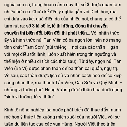
nghĩa con số, trong hoàn cảnh này thì số
3
được quan tâm
nhiều hơn cả. Chưa kể đến ý nghĩa gắn với Dịch học, mà
chỉ dựa vào kết quả điền dã của nhiều nơi, chúng ta có thể
tạm rút ra:
số 3 là số lẻ, lẻ thì động, động thì chuyển,
chuyển thì biến đổi, biến đổi thì phát triển…
Với nhận thức
ấy và hình thức núi Tản Viên có ba ngọn lớn, nên nó mang
tính chất “Tam Sơn” (núi thiêng – nơi của các thần – gắn
với mọi điều tốt lành, luôn xuất hiện trong tín ngưỡng và
thể hiện ở nhiều di tích các thời sau). Từ đây, ngọn núi Tản
Viên (Ba Vì) được phân thân để ba thần cai quản, ngự trị.
Về sau, các thần được lịch sử và nhân cách hóa để có kiếp
sống nhân thế, mà thành Tản Viên, Cao Sơn và Quý Minh –
những vị tướng thời Hùng Vương được thần hóa dưới dạng
“sinh vi tướng, tử vi thần”.
Kinh tế nông nghiệp lúa nước phát triển đã thúc đẩy mạnh
mẽ hơn ý thức tiến xuống miền xuôi của người Việt, với sự
tuần du liên tục của các vua Hùng. Người Việt theo triền