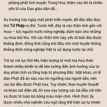
phảng phất tích truyện Trung Hoa; thêm vào đó là nhiều
yếu tố của Đạo giáo dân dã…
Xu hướng này ngày một phát triển mạnh, để dần dần đạo
thờ
Tứ Pháp
ra đời. Trước hết, đây là các thần linh gắn với
mưa – tức nguồn nước nông nghiệp, đảm bảo cho những
vụ mùa bội thu. Với các thần linh này, yếu tố bản địa được
khẳng định, đồng thời cũng mở đầu cho một truyền thống
khẳng định nông nghiệp Việt là sử dụng nước tại chỗ.
Trở lại với tục thờ Mẹ, hiện tượng từ một mà hóa thân
thành nhiều khiến ta dễ liên tưởng đến ảnh hưởng của tư
duy phân tích và tổng hợp từ phương Bắc. Mặt khác, có lẽ
đạo Phật đã ăn sâu vào tín ngưỡng của người dân, nên
các bà đều được Phật hóa. Tuy nhiên, theo truyền thuyết
và khảo sát điền dã, thì xưa nay tượng các bà đều cởi trần
và được tô toàn bộ bằng màu mận chín. Hình thức ấy
được nhiều nhà nghiên cứu ngờ rằng thể hiện sự tự nhiên