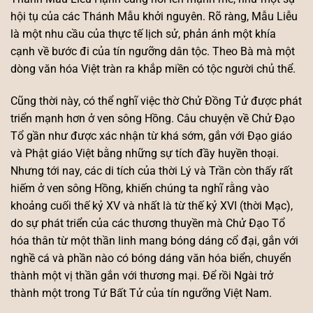
hội tụ của các Thánh Mẫu khởi nguyên. Rõ ràng, Mẫu Liễu
là một nhu cầu của thực tế lịch sử, phản ánh một khía
cạnh về bước đi của tín ngưỡng dân tộc. Theo Bà mà một
dòng văn hóa Việt tràn ra khắp miền có tộc người chủ thể.
Cũng thời này, có thể nghĩ việc thờ Chử Đồng Tử được phát
triển mạnh hơn ở ven sông Hồng. Câu chuyện về Chử Đạo
Tổ gần như được xác nhận từ khá sớm, gắn với Đạo giáo
và Phật giáo Việt bằng những sự tích đầy huyền thoại.
Nhưng tới nay, các di tích của thời Lý và Trần còn thấy rất
hiếm ở ven sông Hồng, khiến chúng ta nghĩ rằng vào
khoảng cuối thế kỷ XV và nhất là từ thế kỷ XVI (thời Mạc),
do sự phát triển của các thương thuyền mà Chử Đạo Tổ
hóa thân từ một thần linh mang bóng dáng cổ đại, gắn với
nghề cá và phần nào có bóng dáng văn hóa biển, chuyển
thành một vị thần gắn với thương mại. Để rồi Ngài trở
thành một trong Tứ Bất Tử của tín ngưỡng Việt Nam.