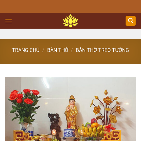
Skip
to
content
TRANG CHỦ
/
BÀN THỜ
/
BÀN THỜ TREO TƯỜNG