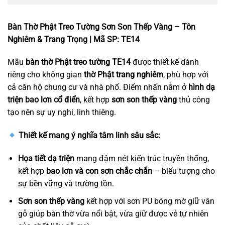
Bàn Thờ Phật Treo Tường Sơn Son Thếp Vàng – Tôn
Nghiêm & Trang Trọng | Mã SP: TE14
Mẫu
bàn thờ Phật treo tường TE14
được thiết kế dành
riêng cho không gian
thờ Phật trang nghiêm
, phù hợp với
cả căn hộ chung cư và nhà phố. Điểm nhấn nằm ở
hình dạ
triện bao lơn cổ điển
, kết hợp
sơn son thếp vàng
thủ công
tạo nên sự uy nghi, linh thiêng.
Thiết kế mang ý nghĩa tâm linh sâu sắc:
Họa tiết dạ triện
mang đậm nét kiến trúc truyền thống,
kết hợp
bao lơn và con sơn chắc chắn
– biểu tượng cho
sự bền vững và trường tồn.
Sơn son thếp vàng
kết hợp với sơn PU bóng mờ giữ vân
gỗ giúp bàn thờ vừa nổi bật, vừa giữ được vẻ tự nhiên