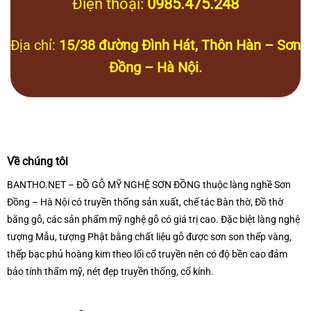
Điện thoại:
0985.475.248
Địa chỉ:
15/38 đường Đình Hát, Thôn Hàn – Sơn
Đồng – Hà Nội.
Về chúng tôi
BANTHO.NET – ĐỒ GỖ MỸ NGHỆ SƠN ĐỒNG thuộc làng nghề Sơn
Đồng – Hà Nội có truyền thống sản xuất, chế tác Bàn thờ, Đồ thờ
bằng gỗ, các sản phẩm mỹ nghệ gỗ có giá trị cao. Đặc biệt làng nghệ
tượng Mẫu, tượng Phật bằng chất liệu gỗ được sơn son thếp vàng,
thếp bạc phủ hoàng kim theo lối cổ truyền nên có độ bền cao đảm
bảo tính thẩm mỹ, nét đẹp truyền thống, cổ kính.