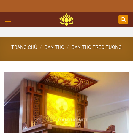
Skip
to
content
TRANG CHỦ
/
BÀN THỜ
/
BÀN THỜ TREO TƯỜNG