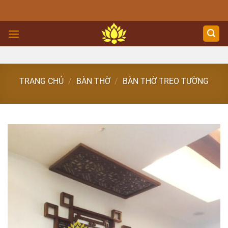
Skip
to
content
TRANG CHỦ
/
BÀN THỜ
/
BÀN THỜ TREO TƯỜNG