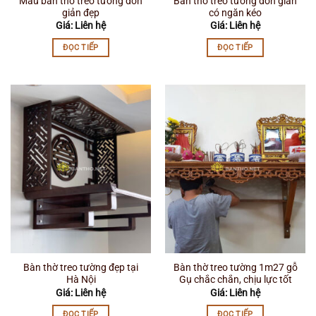
Mẫu bàn thờ treo tường đơn
Bàn thờ treo tường đơn giản
giản đẹp
có ngăn kéo
Giá: Liên hệ
Giá: Liên hệ
ĐỌC TIẾP
ĐỌC TIẾP
Bàn thờ treo tường đẹp tại
Bàn thờ treo tường 1m27 gỗ
Hà Nội
Gụ chắc chắn, chịu lực tốt
Giá: Liên hệ
Giá: Liên hệ
ĐỌC TIẾP
ĐỌC TIẾP