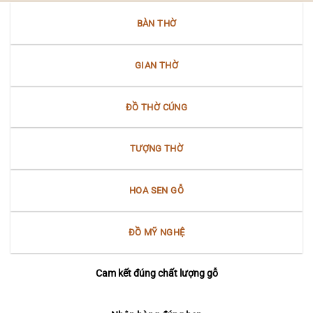
Nữ
Nam
thần”
Bộ
BÀN THỜ
Bắc
Bộ
tại
Nam
GIAN THỜ
Bộ
ĐỒ THỜ CÚNG
TƯỢNG THỜ
HOA SEN GỖ
ĐỒ MỸ NGHỆ
Cam kết đúng chất lượng gỗ