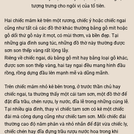
tượng trưng cho ngôi vị của tổ tiên.
Hai chiếc mâm kê trên một rương, chiếc ỷ hoặc chiếc ngai
cũng như tất cả các đồ thờ khác thường bằng gỗ mít hoặc
gỗ dổi thứ gỗ này ít mọt, có mùi thơm, và bền đẹp. Tại
những gia đình sung túc, những đồ thờ này thường được
sơn son thếp vàng rất lộng lẫy.
Riêng về chiếc ngai, dù bằng gỗ mít hay bằng loại gỗ khác,
được sơn son thếp vàng, hai tay ngai đều mang hình đầu
rồng, rồng dựng đầu lên mạnh mẽ và dũng mãnh.
Trên chiếc mâm nhỏ kê bên trong, ở trước thần chủ hay
chiếc ngai, ta thường thấy một cái tam sơn, một đồ thờ để
đặt đĩa trầu, chén rượu, ly nước, đĩa lễ trong những cúng lễ.
Tại nhiều gia đình, thay vì chiếc tam sơn có kê một chiếc
đài mà công dụng cũng như chiếc tam sơn. Mỗi chiếc đài
thường cao độ năm phân và nhỏ nhắn để đặt vừa chiếc ly,
chiếc chén hay đĩa đựng trầu rượu nước hoa trong khi