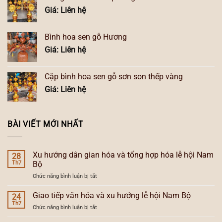
Giá: Liên hệ
Bình hoa sen gỗ Hương
Giá: Liên hệ
Cặp bình hoa sen gỗ sơn son thếp vàng
Giá: Liên hệ
BÀI VIẾT MỚI NHẤT
Xu hướng dân gian hóa và tổng hợp hóa lễ hội Nam
28
Th7
Bộ
ở
Chức năng bình luận bị tắt
Xu
hướng
Giao tiếp văn hóa và xu hướng lễ hội Nam Bộ
24
dân
Th7
ở
Chức năng bình luận bị tắt
gian
Giao
hóa