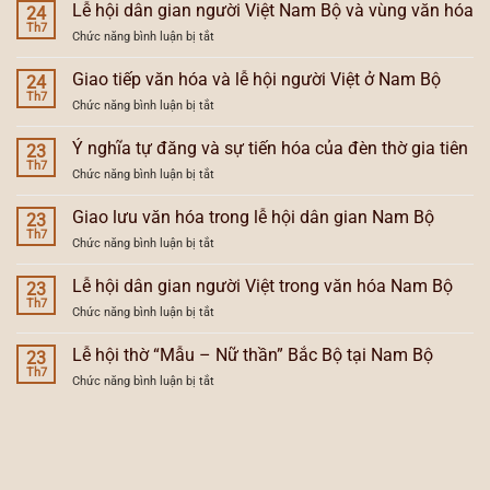
tiếp
Lễ hội dân gian người Việt Nam Bộ và vùng văn hóa
và
24
văn
Th7
tổng
ở
Chức năng bình luận bị tắt
hóa
hợp
Lễ
và
hóa
hội
Giao tiếp văn hóa và lễ hội người Việt ở Nam Bộ
xu
24
lễ
dân
Th7
hướng
hội
ở
Chức năng bình luận bị tắt
gian
lễ
Nam
Giao
người
hội
Bộ
tiếp
Ý nghĩa tự đăng và sự tiến hóa của đèn thờ gia tiên
Việt
23
Nam
văn
Th7
Nam
Bộ
ở
Chức năng bình luận bị tắt
hóa
Bộ
Ý
và
và
nghĩa
Giao lưu văn hóa trong lễ hội dân gian Nam Bộ
lễ
23
vùng
tự
Th7
hội
văn
ở
Chức năng bình luận bị tắt
đăng
người
hóa
Giao
và
Việt
lưu
Lễ hội dân gian người Việt trong văn hóa Nam Bộ
sự
23
ở
văn
Th7
tiến
Nam
ở
Chức năng bình luận bị tắt
hóa
hóa
Bộ
Lễ
trong
của
hội
Lễ hội thờ “Mẫu – Nữ thần” Bắc Bộ tại Nam Bộ
lễ
23
đèn
dân
Th7
hội
thờ
ở
Chức năng bình luận bị tắt
gian
dân
gia
Lễ
người
gian
tiên
hội
Việt
Nam
thờ
trong
Bộ
“Mẫu
văn
–
hóa