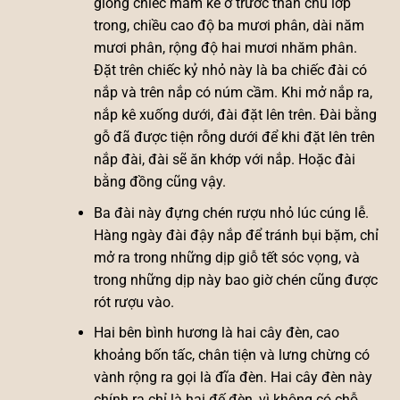
giống chiếc mâm kê ở trước thần chủ lớp
trong, chiều cao độ ba mươi phân, dài năm
mươi phân, rộng độ hai mươi nhăm phân.
Đặt trên chiếc kỷ nhỏ này là ba chiếc đài có
nắp và trên nắp có núm cầm. Khi mở nắp ra,
nắp kê xuống dưới, đài đặt lên trên. Đài bằng
gỗ đã được tiện rỗng dưới để khi đặt lên trên
nắp đài, đài sẽ ăn khớp với nắp. Hoặc đài
bằng đồng cũng vậy.
Ba đài này đựng chén rượu nhỏ lúc cúng lễ.
Hàng ngày đài đậy nắp để tránh bụi bặm, chỉ
mở ra trong những dịp giỗ tết sóc vọng, và
trong những dịp này bao giờ chén cũng được
rót rượu vào.
Hai bên bình hương là hai cây đèn, cao
khoảng bốn tấc, chân tiện và lưng chừng có
vành rộng ra gọi là đĩa đèn. Hai cây đèn này
chính ra chỉ là hai đế đèn, vì không có chỗ