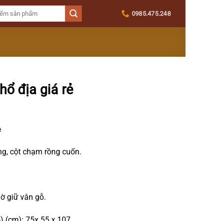
0985.475.248
hổ địa giá rẻ
ẻ
g, cột chạm rồng cuốn.
 giữ vân gỗ.
) (cm): 75x 55 x 107.