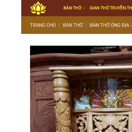
Skip
BÀN THỜ
GIAN THỜ TRUYỀN T
to
content
TRANG CHỦ
/
BÀN THỜ
/
BÀN THỜ ÔNG ĐỊA -