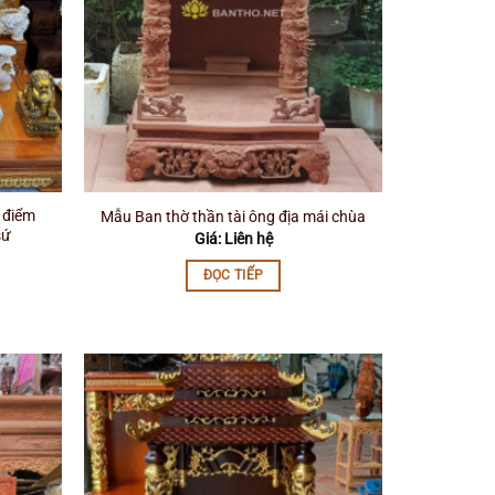
 điểm
Mẫu Ban thờ thần tài ông địa mái chùa
sứ
Giá: Liên hệ
ĐỌC TIẾP