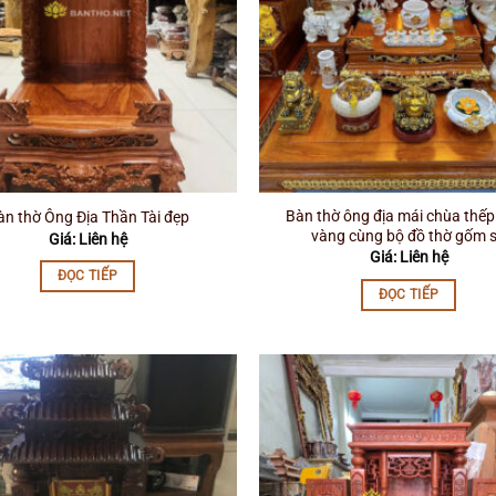
Bàn thờ ông địa mái chùa thếp
àn thờ Ông Địa Thần Tài đẹp
vàng cùng bộ đồ thờ gốm 
Giá: Liên hệ
Giá: Liên hệ
ĐỌC TIẾP
ĐỌC TIẾP