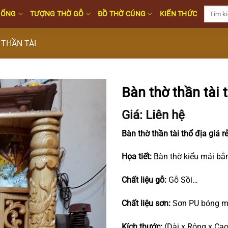
Tìm
HỐNG
TƯỢNG THỜ GỖ
ĐỒ THỜ CÚNG
KIẾN THỨC
kiếm:
 THẦN TÀI
Bàn thờ thần tài t
Giá: Liên hệ
Bàn thờ thần tài thổ địa giá r
Họa tiết:
Bàn thờ kiểu mái bằn
Chất liệu gỗ:
Gỗ Sồi…
Chất liệu sơn:
Sơn PU bóng mờ
Kích thước:
(Dài x Rộng x Cao