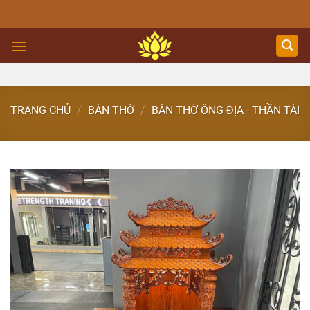
Skip
to
content
TRANG CHỦ
/
BÀN THỜ
/
BÀN THỜ ÔNG ĐỊA - THẦN TÀI