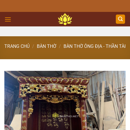
Skip
to
content
TRANG CHỦ
/
BÀN THỜ
/
BÀN THỜ ÔNG ĐỊA - THẦN TÀI