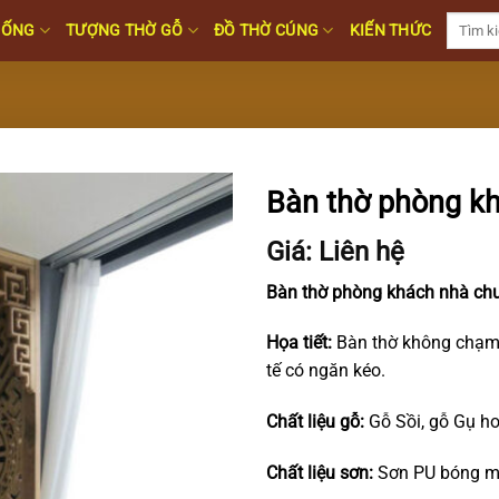
Tìm
HỐNG
TƯỢNG THỜ GỖ
ĐỒ THỜ CÚNG
KIẾN THỨC
kiếm:
Bàn thờ phòng k
Giá: Liên hệ
Bàn thờ phòng khách nhà ch
Họa tiết:
Bàn thờ không chạm 
tế có ngăn kéo.
Chất liệu gỗ:
Gỗ Sồi, gỗ Gụ h
Chất liệu sơn:
Sơn PU bóng mờ