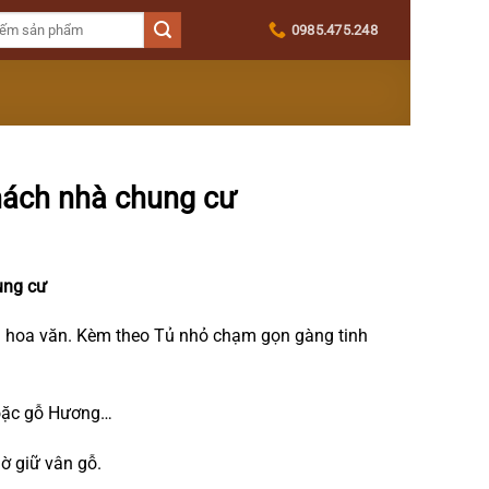
0985.475.248
hách nhà chung cư
ung cư
hoa văn. Kèm theo Tủ nhỏ chạm gọn gàng tinh
oặc gỗ Hương…
 giữ vân gỗ.