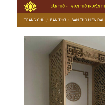
Skip
BÀN THỜ
GIAN THỜ TRUYỀN T
to
content
TRANG CHỦ
/
BÀN THỜ
/
BÀN THỜ HIỆN ĐẠI