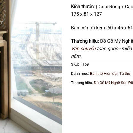
Kích thước:
(Dài x Rộng x Cao
175 x 81 x 127
Bàn cơm đi kèm: 60 x 45 x 61
Thương hiệu:
Đồ Gỗ Mỹ Nghệ
Vận chuyển
toàn quốc - miễn 
năm.
SKU:
TT69
Danh mục:
Bàn thờ Hiện đại
,
Tủ thờ
Thương hiệu:
Đồ Gỗ Mỹ Nghệ Sơn Đ