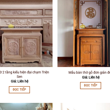
ờ 2 tầng kiểu hiện đại chạm Triện
Mẫu bàn thờ gỗ đơn giản đ
Sen
Giá: Liên hệ
Giá: Liên hệ
ĐỌC TIẾP
ĐỌC TIẾP