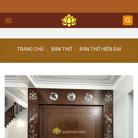
Skip
to
content
TRANG CHỦ
/
BÀN THỜ
/
BÀN THỜ HIỆN ĐẠI