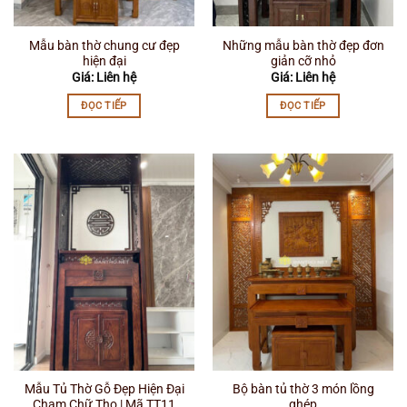
Mẫu bàn thờ chung cư đẹp
Những mẫu bàn thờ đẹp đơn
hiện đại
giản cỡ nhỏ
Giá: Liên hệ
Giá: Liên hệ
ĐỌC TIẾP
ĐỌC TIẾP
Mẫu Tủ Thờ Gỗ Đẹp Hiện Đại
Bộ bàn tủ thờ 3 món lồng
Chạm Chữ Thọ | Mã TT11
ghép