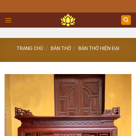
Skip
to
content
TRANG CHỦ
/
BÀN THỜ
/
BÀN THỜ HIỆN ĐẠI