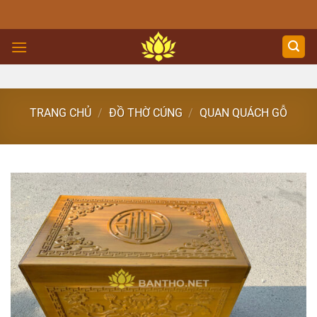
Skip
to
content
TRANG CHỦ
/
ĐỒ THỜ CÚNG
/
QUAN QUÁCH GỖ