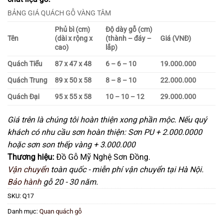
BẢNG GIÁ QUÁCH GỖ VÀNG TÂM
Phủ bì (cm)
Độ dày gỗ (cm)
Tên
(dài x rộng x
(thành – đáy –
Giá (VNĐ)
cao)
lắp)
Quách Tiểu
87 x 47 x 48
6 – 6 – 10
19.000.000
Quách Trung
89 x 50 x 58
8 – 8 – 10
22.000.000
Quách Đại
95 x 55 x 58
10 – 10 – 12
29.000.000
Giá trên là chúng tôi hoàn thiện xong phần mộc. Nếu quý
khách có nhu cầu sơn hoàn thiện:
Sơn PU + 2.000.0000
hoặc s
ơn son thếp vàng + 3.000.000
Thương hiệu:
Đồ Gỗ Mỹ Nghệ Sơn Đồng.
Vận chuyển
toàn quốc - miễn phí vận chuyển tại Hà Nội.
Bảo hành
gỗ 20 - 30 năm.
SKU:
Q17
Danh mục:
Quan quách gỗ