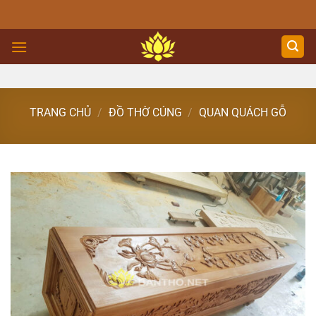
Skip
to
content
TRANG CHỦ
/
ĐỒ THỜ CÚNG
/
QUAN QUÁCH GỖ