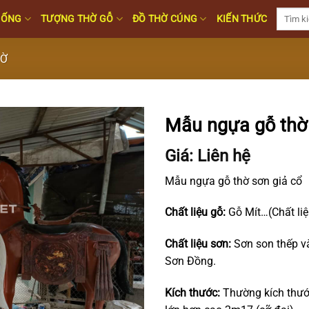
Tìm
HỐNG
TƯỢNG THỜ GỖ
ĐỒ THỜ CÚNG
KIẾN THỨC
kiếm:
HỜ
Mẫu ngựa gỗ thờ 
Giá: Liên hệ
Mẫu ngựa gỗ thờ sơn giả cổ
Chất liệu gỗ:
Gỗ Mít…(Chất liệ
Chất liệu sơn
:
Sơn son thếp và
Sơn Đồng.
Kích thước:
Thường kích thướ