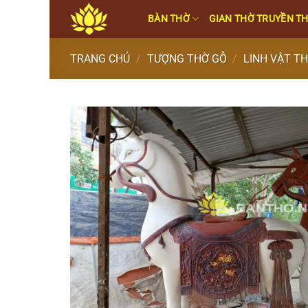
Skip
BÀN THỜ
GIAN THỜ TRUYỀN T
to
content
TRANG CHỦ
/
TƯỢNG THỜ GỖ
/
LINH VẬT T