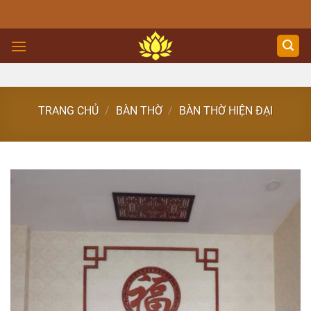
Skip
to
content
TRANG CHỦ
/
BÀN THỜ
/
BÀN THỜ HIỆN ĐẠI