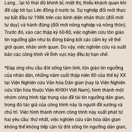
Lang… lại tỏ thái độ khinh bỉ, miệt thị, thiếu khách quan khi
đề cập tới tục Lên đồng ở nước ta. Sự nghiệp đổi mới thực
sự bắt đầu từ 1986 trên các bình diện nhận thức (đối mới
tư duy) và hành động (đổi mới nông nghiệp và nông thôn).
Trước đó, vào các thập kỷ 60-80, việc nghiên cứu tôn giáo
tín ngưỡng gần như bị đóng băng bởi các cấm kỵ về thế
giới quan, nhân sinh quan. Do vậy, việc nghiên cứu và xuất
bản các công trình về lĩnh vực này đều bị hạn chế.
*Đáp ứng nhu cầu đời sống tâm linh, tôn giáo tín ngưỡng
của nhân dân, những năm cuối thập niên 80 của thế kỷ XX
tại Viện Nghiên cứu Văn hóa Dân gian (nay là Viện Nghiên
cứu Văn hóa thuộc Viện KHXH Việt Nam), hình thành một
nhóm công trình tập trung vào đề tài tín ngưỡng dân gian,
trong đó tác giả của công trình này là người đề xướng và
chủ trì. Việc hình thành nhóm công trình này xuất phát từ
hai yêu cầu: thứ nhất, việc nghiên cứu văn hóa dân gian
không thể không tiếp cận từ đời sống tín ngưỡng dân gian,