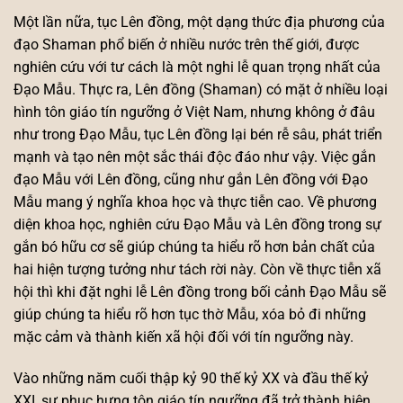
Một lần nữa, tục Lên đồng, một dạng thức địa phương của
đạo Shaman phổ biến ở nhiều nước trên thế giới, được
nghiên cứu với tư cách là một nghi lễ quan trọng nhất của
Đạo Mẫu. Thực ra, Lên đồng (Shaman) có mặt ở nhiều loại
hình tôn giáo tín ngưỡng ở Việt Nam, nhưng không ở đâu
như trong Đạo Mẫu, tục Lên đồng lại bén rễ sâu, phát triển
mạnh và tạo nên một sắc thái độc đáo như vậy. Việc gắn
đạo Mẫu với Lên đồng, cũng như gắn Lên đồng với Đạo
Mẫu mang ý nghĩa khoa học và thực tiễn cao. Về phương
diện khoa học, nghiên cứu Đạo Mẫu và Lên đồng trong sự
gắn bó hữu cơ sẽ giúp chúng ta hiểu rõ hơn bản chất của
hai hiện tượng tưởng như tách rời này. Còn về thực tiễn xã
hội thì khi đặt nghi lễ Lên đồng trong bối cảnh Đạo Mẫu sẽ
giúp chúng ta hiểu rõ hơn tục thờ Mẫu, xóa bỏ đi những
mặc cảm và thành kiến xã hội đối với tín ngưỡng này.
Vào những năm cuối thập kỷ 90 thế kỷ XX và đầu thế kỷ
XXI, sự phục hưng tôn giáo tín ngưỡng đã trở thành hiện