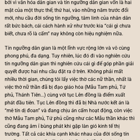
bởi vì văn hóa dân gian và tín ngưỡng dân gian vốn là hai
mặt của một thực thể; thứ hai, vào những năm trước đổi
mới, nhu cầu đời sống tín ngưỡng, tâm linh của nhân dân
rất bức bách, cái cách hành xử như trước kia “cái gì chưa
biết, chưa rõ là cấm” nay không còn hiệu nghiệm nữa.
Tín ngưỡng dân gian là một lĩnh vực rộng lớn và vô cùng
phong phú, đa dạng. Tuy nhiên, lúc đó đi vào nghiên cứu
tín ngưỡng dân gian thì nghiên cứu cái gì để góp phần giải
quyết được hai nhu cầu đặt ra ở trên. Không phải mất
nhiều thời gian, chúng tôi lấy việc thờ các nữ thần, nhất là
việc thờ nữ thần đã bị đạo giáo hóa (Mẫu Tam phủ, Tứ
phủ, Thánh Tiên…) cùng với tục Lên đồng là điểm xuất
phát đầu tiên. Tục Lên đồng thì đã bị Nhà nước kết án là
“mê tín dị đoan” và đang chịu án cấm hoạt động, còn việc
thờ Mẫu Tam phủ, Tứ phủ cũng như các Mẫu thần khác thì
cũng đang âm ỉ bùng phát khi gặp làn gió kinh tế thị
trường. Tất cả các khía cạnh khác nhau của đời sống tín