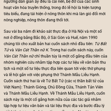
ngưỡng dân gian ấy đều là cái nền, bệ đỡ của các sinh
hoạt văn hóa truyền thống, trong đó lễ hội là hiện tượng
tiêu biểu, đang tái hiện ở nông thôn khi mà làn gió đổi mới
nông nghiệp, nông thôn đang thổi tới.
Sau vài ba năm đi khảo sát thực địa ở Hà Nội và một số
nơi ở đồng bằng Bắc Bộ, ở Sài Gòn và Huế, năm 1990
chúng tôi cho xuất bản hai cuốn sách nhỏ đầu tiên:
Tứ Bất
Tử
và
Vân Cát Thần nữ K
. Trong hai cuốn sách này, cuốn
Vân Cát Thần nữ
chỉ thuần túy là một cố gắng đầu tiên của
nhóm nghiên cứu nhằm tập hợp các tư liệu về văn bản thu
tịch và một số tư liệu thực địa liên quan tới việc thờ phụng
và lễ hội gắn với việc phụng thờ Thánh Mẫu Liễu Hạnh.
Cuốn sách thứ hai là về Tứ Bất Tử (các vị thần bất tử của
Việt Nam): Thánh Gióng, Chủ Đồng Cửa, Thánh Tản Viên
và Thánh Mẫu Liễu Hạnh. Về Thánh Mẫu Liễu Hạnh, cuốn
sách này là một cố gắng hơn nữa của các tác giả nhằm
tập hợp tư liệu văn bản và tài liệu thực địa và bước đầu lý