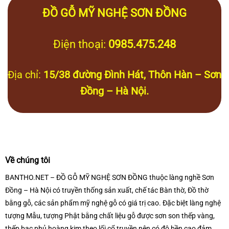
ĐỒ GỖ MỸ NGHỆ SƠN ĐỒNG
Điện thoại:
0985.475.248
Địa chỉ:
15/38 đường Đình Hát, Thôn Hàn – Sơn
Đồng – Hà Nội.
Về chúng tôi
BANTHO.NET – ĐỒ GỖ MỸ NGHỆ SƠN ĐỒNG thuộc làng nghề Sơn
Đồng – Hà Nội có truyền thống sản xuất, chế tác Bàn thờ, Đồ thờ
bằng gỗ, các sản phẩm mỹ nghệ gỗ có giá trị cao. Đặc biệt làng nghệ
tượng Mẫu, tượng Phật bằng chất liệu gỗ được sơn son thếp vàng,
thếp bạc phủ hoàng kim theo lối cổ truyền nên có độ bền cao đảm