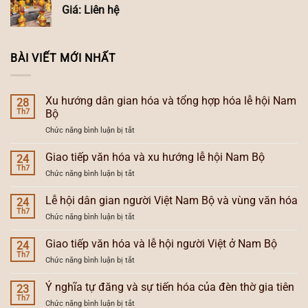
Giá: Liên hệ
BÀI VIẾT MỚI NHẤT
Xu hướng dân gian hóa và tổng hợp hóa lễ hội Nam
28
Th7
Bộ
ở
Chức năng bình luận bị tắt
Xu
hướng
Giao tiếp văn hóa và xu hướng lễ hội Nam Bộ
24
dân
Th7
ở
Chức năng bình luận bị tắt
gian
Giao
hóa
tiếp
Lễ hội dân gian người Việt Nam Bộ và vùng văn hóa
và
24
văn
Th7
tổng
ở
Chức năng bình luận bị tắt
hóa
hợp
Lễ
và
hóa
hội
Giao tiếp văn hóa và lễ hội người Việt ở Nam Bộ
xu
24
lễ
dân
Th7
hướng
hội
ở
Chức năng bình luận bị tắt
gian
lễ
Nam
Giao
người
hội
Bộ
tiếp
Ý nghĩa tự đăng và sự tiến hóa của đèn thờ gia tiên
Việt
23
Nam
văn
Th7
Nam
Bộ
ở
Chức năng bình luận bị tắt
hóa