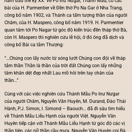
năm đầu thế kỷ XX. Về Pô Inư Nưgar, Thánh Mẫu, có các
bài của H. Parmentier về Đền thờ Po Na Gar ở Nha Trang,
công bố năm 1902, và Thánh ca tấm tượng thần của người
Chăm, của H. Maspero, công bố năm 1919. H. Parmentier
quan tâm tới Po Nagar từ góc độ kiến trúc đền tháp thờ Bà,
còn H. Maspero thì nghiên cứu lễ hội, ở đó ông đã dịch và
công bố Bài ca tắm Thượng:
“…Chúng con lấy nước từ sóng lướt Chúng con đội về tháp
tắm thần Thần là thần của trời đất Chúng con lấy những
tâm khăn dệt đẹp nhất Lau mồ hôi trên tay chân của
thần…”
Cùng với các việc nghiên cứu Thánh Mẫu Po Inư Nưgar
của người Chăm, Nguyễn Văn Huyên, M. Durand, Đào Thái
Hành, P.J. Simon, I. Simond – Baouch… đã đi sâu tìm hiểu
về Thánh Mẫu Liễu Hạnh của người Việt. Nguyễn Văn
Huyên tiếp cận với Thánh Mẫu Liễu Hạnh từ góc độ các vị
thần tiên, các nữ thần cầu mưa. Nguyễn Văn Huyên coi Bà