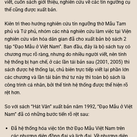
viết, cuốn sách giới thiệu, nghiên cứu về các tín ngưỡng cụ
thể cũng được xuất bản.
Kiên trì theo hướng nghiên cứu tín ngưỡng thờ Mẫu Tam
phủ và Tứ phủ, nhóm các nhà nghiên cứu làm việc tại Viện
nghiên cứu văn hóa dân gian đã cho xuất bản bộ sách 2
tập “Đạo Mẫu ở Việt Nam”. Ban đầu, đây là bộ sách tuy có
chương mục rõ ràng, nhưng do nhiều người viết, nên tính
hệ thống bị hạn chế, ở các lần tái bản sau (2001, 2005) thì
sách được hệ thống lại, chủ biên trực tiếp viết lại phần lớn
các chương và lần tái bản thứ tư này thì toàn bộ sách là
công trình cá nhân, bởi thế tính hệ thống được thể hiện rõ
rệt hơn.
So với sách “Hát Văn” xuất bản năm 1992, “Đạo Mẫu ở Việt
Nam” đã có những bước tiến rõ rệt sau:
Đã hệ thống hóa việc tôn thờ Đạo Mẫu Việt Nam trên
các phương diện đồng đại và lịch đại. Về phương diện