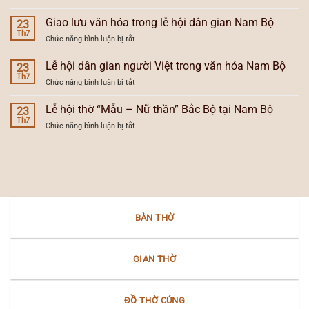
Bộ
Ý
và
và
nghĩa
Giao lưu văn hóa trong lễ hội dân gian Nam Bộ
lễ
23
vùng
tự
Th7
hội
văn
ở
Chức năng bình luận bị tắt
đăng
người
hóa
Giao
và
Việt
lưu
Lễ hội dân gian người Việt trong văn hóa Nam Bộ
sự
23
ở
văn
Th7
tiến
Nam
ở
Chức năng bình luận bị tắt
hóa
hóa
Bộ
Lễ
trong
của
hội
Lễ hội thờ “Mẫu – Nữ thần” Bắc Bộ tại Nam Bộ
lễ
23
đèn
dân
Th7
hội
thờ
ở
Chức năng bình luận bị tắt
gian
dân
gia
Lễ
người
gian
tiên
hội
Việt
Nam
thờ
trong
Bộ
“Mẫu
văn
–
hóa
Nữ
Nam
thần”
Bộ
BÀN THỜ
Bắc
Bộ
tại
Nam
GIAN THỜ
Bộ
ĐỒ THỜ CÚNG