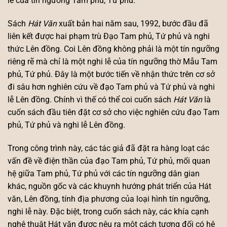
lễ của tín ngưỡng Tam phủ, Tứ phủ.
Sách
Hát Văn
xuất bản hai năm sau, 1992, bước đầu đã
liên kết được hai phạm trù Đạo Tam phủ, Tứ phủ và nghi
thức Lên đồng. Coi Lên đồng không phải là một tín ngưỡng
riêng rẽ mà chỉ là một nghi lễ của tín ngưỡng thờ Mẫu Tam
phủ, Tứ phủ. Đây là một bước tiến về nhận thức trên cơ sở
đi sâu hơn nghiên cứu về đạo Tam phủ và Tứ phủ và nghi
lễ Lên đồng. Chính vì thế có thể coi cuốn sách
Hát Văn
là
cuốn sách đầu tiên đặt cơ sở cho việc nghiên cứu đạo Tam
phủ, Tứ phủ và nghi lễ Lên đồng.
Trong công trình này, các tác giả đã đặt ra hàng loạt các
vấn đề về điện thần của đạo Tam phủ, Tứ phủ, mối quan
hệ giữa Tam phủ, Tứ phủ với các tín ngưỡng dân gian
khác, nguồn gốc và các khuynh hướng phát triển của Hát
văn, Lên đồng, tính địa phương của loại hình tín ngưỡng,
nghi lễ này. Đặc biệt, trong cuốn sách này, các khía cạnh
nghệ thuật Hát văn được nêu ra một cách tương đối có hệ