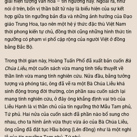
giải hiện tượng văn hóa – tín ngưỡng này. Ngoài ra, như
nói ở trên, bốn vị thần bất tử này là biểu hiện của sự kết
hợp giữa tín ngưỡng bản địa và những ảnh hưởng của Đạo
giáo Trung Hoa, tạo nên một hệ ý thức đặc thù Việt Nam
thời phong kiến tự chủ, đồng thời cũng những hình thức tín
ngưỡng có phạm vi phổ cập rộng của người Việt ở đồng
bằng Bắc Bộ.
Trong thời gian này, Hoàng Tuấn Phổ đã xuất bản cuốn
Bà
Chúa Liễu
, một cuốn sách vừa mang tính tiểu thuyết về
thần linh vừa mang tính nghiên cứu. Nửa đầu, bằng tưởng
tượng và phóng tác, ông đã vẽ ra một Bà Chúa Liễu khá
sinh động trong đời thường, còn phần sau cuốn sách lại
mang tính nghiên cứu, ở đây ông khẳng định vai trò của
Liễu Hạnh là vị thần chủ của tín ngưỡng thờ Mẫu Tam phủ,
Tứ phủ. Hai nửa của cuốn sách đã phần nào bổ sung cho
nhau, cho ta hình ảnh vừa thực vừa ảo của Bà Chúa Liễu,
ông cũng đã đặt tục Hầu bóng (Lên đồng) như là một nghi