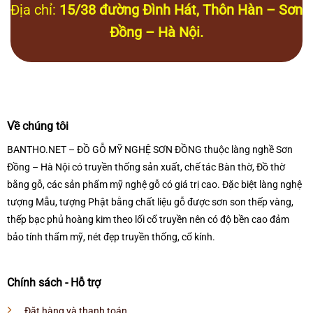
Địa chỉ:
15/38 đường Đình Hát, Thôn Hàn – Sơn
Đồng – Hà Nội.
Về chúng tôi
BANTHO.NET – ĐỒ GỖ MỸ NGHỆ SƠN ĐỒNG thuộc làng nghề Sơn
Đồng – Hà Nội có truyền thống sản xuất, chế tác Bàn thờ, Đồ thờ
bằng gỗ, các sản phẩm mỹ nghệ gỗ có giá trị cao. Đặc biệt làng nghệ
tượng Mẫu, tượng Phật bằng chất liệu gỗ được sơn son thếp vàng,
thếp bạc phủ hoàng kim theo lối cổ truyền nên có độ bền cao đảm
bảo tính thẩm mỹ, nét đẹp truyền thống, cổ kính.
Chính sách - Hỗ trợ
Đặt hàng và thanh toán