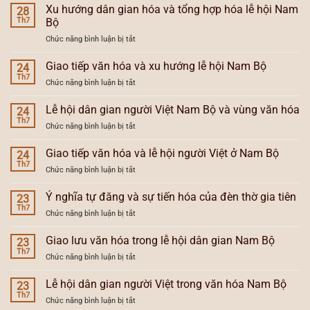
Xu hướng dân gian hóa và tổng hợp hóa lễ hội Nam
28
Th7
Bộ
ở
Chức năng bình luận bị tắt
Xu
hướng
Giao tiếp văn hóa và xu hướng lễ hội Nam Bộ
24
dân
Th7
ở
Chức năng bình luận bị tắt
gian
Giao
hóa
tiếp
Lễ hội dân gian người Việt Nam Bộ và vùng văn hóa
và
24
văn
Th7
tổng
ở
Chức năng bình luận bị tắt
hóa
hợp
Lễ
và
hóa
hội
Giao tiếp văn hóa và lễ hội người Việt ở Nam Bộ
xu
24
lễ
dân
Th7
hướng
hội
ở
Chức năng bình luận bị tắt
gian
lễ
Nam
Giao
người
hội
Bộ
tiếp
Ý nghĩa tự đăng và sự tiến hóa của đèn thờ gia tiên
Việt
23
Nam
văn
Th7
Nam
Bộ
ở
Chức năng bình luận bị tắt
hóa
Bộ
Ý
và
và
nghĩa
Giao lưu văn hóa trong lễ hội dân gian Nam Bộ
lễ
23
vùng
tự
Th7
hội
văn
ở
Chức năng bình luận bị tắt
đăng
người
hóa
Giao
và
Việt
lưu
Lễ hội dân gian người Việt trong văn hóa Nam Bộ
sự
23
ở
văn
Th7
tiến
Nam
ở
Chức năng bình luận bị tắt
hóa
hóa