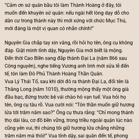
“Cảm ơn sứ quân bầu tôi làm Thành Hoàng ở đây, tôi
muốn đến khuyên sứ quân: nếu ngài hết lòng dạy dỗ cho
dân cư trong thành này thì mới xứng với chức Mục Thú,
mới đáng là một vị quan có nhãn chính!”
Nguyên Gia chắp tay xin vâng, rồi hỏi họ tên, ông cụ không
đáp. Giật mình tỉnh dậy, Nguyên Gia mới biết là mộng.
Đến thời Cao Biền sang đắp thành Đại La (năm 866 sau
Công nguyên), nghe tiếng Vương anh linh mới sửa lễ đến
tế, tôn làm Đô Phủ Thành Hoàng Thần Quân.
Vua Lý Thái Tổ, sau khi dời đô ra thành Đại La, đổi tên là
Thăng Long (năm 1010), thường mộng thấy một ông già
đầu bạc, đứng trước bệ vái chào hô vạn tuế. Vua hỏi họ
tên, ông cụ tâu rõ. Vua cười nói: “Tôn thần muốn giữ hương
lửa tới trăm năm sao?” Ông cụ thưa rằng: “Chỉ mong thánh
thọ dài lâu, cơ đồ bền vững, trong triều ngoài quận lúc nào
cũng yên vui, thì chúng tôi giữ hương lửa chẳng những
trăm năm mà thôi!” Vua tỉnh dậy, sai quân đến tế, phong