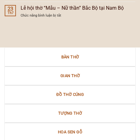
Bộ
Lễ
trong
của
hội
Lễ hội thờ “Mẫu – Nữ thần” Bắc Bộ tại Nam Bộ
lễ
23
đèn
dân
Th7
hội
thờ
ở
Chức năng bình luận bị tắt
gian
dân
gia
Lễ
người
gian
tiên
hội
Việt
Nam
thờ
trong
Bộ
“Mẫu
văn
–
hóa
Nữ
Nam
thần”
Bộ
BÀN THỜ
Bắc
Bộ
tại
Nam
GIAN THỜ
Bộ
ĐỒ THỜ CÚNG
TƯỢNG THỜ
HOA SEN GỖ