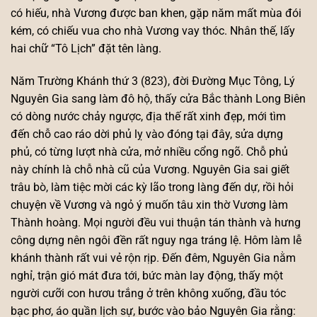
có hiếu, nhà Vương được ban khen, gặp năm mất mùa đói
kém, có chiếu vua cho nhà Vương vay thóc. Nhân thế, lấy
hai chữ “Tô Lịch” đặt tên làng.
Năm Trường Khánh thứ 3 (823), đời Đường Mục Tông, Lý
Nguyên Gia sang làm đô hộ, thấy cửa Bắc thành Long Biên
có dòng nước chảy ngược, địa thế rất xinh đẹp, mới tìm
đến chỗ cao ráo dời phủ lỵ vào đóng tại đây, sửa dựng
phủ, có từng lượt nhà cửa, mở nhiều cổng ngõ. Chỗ phủ
này chính là chỗ nhà cũ của Vương. Nguyên Gia sai giết
trâu bò, làm tiệc mời các kỳ lão trong làng đến dự, rồi hỏi
chuyện về Vương và ngỏ ý muốn tâu xin thờ Vương làm
Thành hoàng. Mọi người đều vui thuận tán thành và hưng
công dựng nên ngôi đền rất nguy nga tráng lệ. Hôm làm lễ
khánh thành rất vui vẻ rộn rịp. Đến đêm, Nguyên Gia nằm
nghỉ, trận gió mát đưa tới, bức màn lay động, thấy một
người cưỡi con hươu trắng ở trên không xuống, đầu tóc
bạc phơ, áo quần lịch sự, bước vào bảo Nguyên Gia rằng: