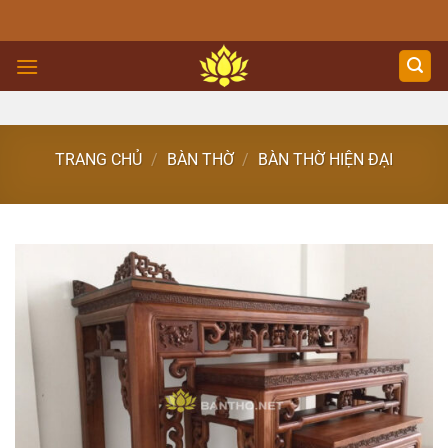
Skip
to
content
TRANG CHỦ
/
BÀN THỜ
/
BÀN THỜ HIỆN ĐẠI