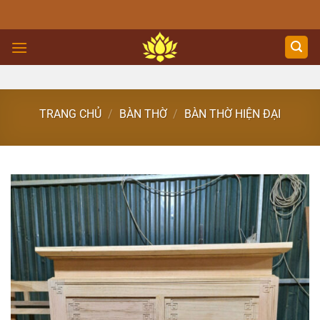
Skip
to
content
TRANG CHỦ
/
BÀN THỜ
/
BÀN THỜ HIỆN ĐẠI