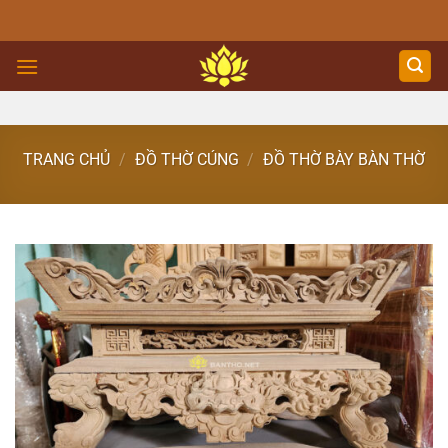
Skip
to
content
TRANG CHỦ
/
ĐỒ THỜ CÚNG
/
ĐỒ THỜ BÀY BÀN THỜ