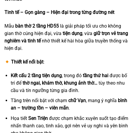
Tinh tế – Gọn gàng – Hiện đại trong từng đường nét
Mẫu
bàn thờ 2 tầng HD55
là giải pháp tối ưu cho không
gian thờ cúng hiện đại, vừa
tiện dụng
, vừa
giữ trọn vẻ trang
nghiêm và tinh tế
nhờ thiết kế hài hòa giữa truyền thống và
hiện đại.
Thiết kế nổi bật
:
Kết cấu 2 tầng tiện dụng
, trong đó
tầng thứ hai
được bố
trí để
thờ ngai, khám thờ, khung ảnh thờ…
tùy theo nhu
cầu và tín ngưỡng từng gia đình.
Tầng trên nổi bật với chạm
chữ Vạn
, mang ý nghĩa
bình
an – trường tồn – viên mãn
.
Họa tiết
Sen Triện
được chạm khắc xuyên suốt tạo điểm
nhấn thanh cao, tinh xảo, gợi nên vẻ uy nghi và yên bình