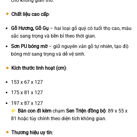
cho không gian thờ.
Chất liệu cao cấp
:
Gỗ Hương, Gỗ Gụ
– hai loại gỗ quý có tuổi thọ cao, màu
sắc sang trọng và bền bỉ theo thời gian.
Sơn PU bóng mờ
– giữ nguyên vân gỗ tự nhiên, tạo độ
bóng mờ sang trọng và dễ vệ sinh.
Kích thước linh hoạt (cm)
:
153 x 67 x 127
175 x 81 x 127
197 x 87 x 127
Bàn con đi kèm
chạm
Sen Triện đồng bộ
: 89 x 55 x
81 hoặc tùy chỉnh theo diện tích không gian.
Thương hiệu uy tín
: