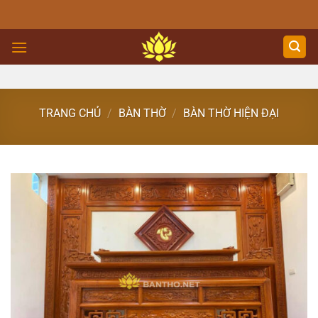
Skip
to
content
TRANG CHỦ
/
BÀN THỜ
/
BÀN THỜ HIỆN ĐẠI